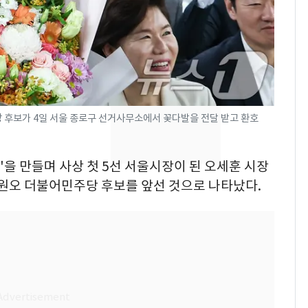
속"…이현주 경사, 세
번째 모발 기부
펄펄 끓는 서울, 40도
8
돌파하나…한낮 39도
폭염[오늘날씨]
전남광주통합특별시 정
9
 후보가 4일 서울 종로구 선거사무소에서 꽃다발을 전달 받고 환호
무부시장 후보 백승주·
윤난실 지명
극'을 만들며 사상 첫 5선 서울시장이 된 오세훈 시장
SK하이닉스 또 프리마
10
정원오 더불어민주당 후보를 앞선 것으로 나타났다.
켓 하한가…달랑 11주
에 시초가 소동