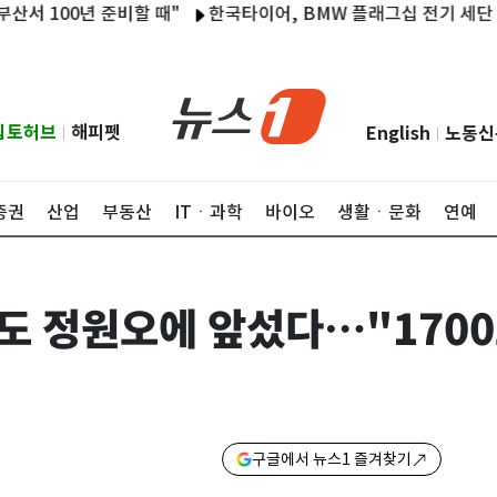
00년 준비할 때"
한국타이어, BMW 플래그십 전기 세단 i7에 신
립토허브
해피펫
English
노동신
|
|
증권
산업
부동산
ITㆍ과학
바이오
생활ㆍ문화
연예
서도 정원오에 앞섰다…"1700
구글에서 뉴스1 즐겨찾기