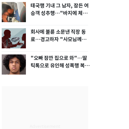
태국행 기내 그 남자, 잠든 여
승객 성추행…"바지에 체액
까지 묻었다"
회사에 불륜 소문낸 직장 동
료…경고하자 "사모님께도
말씀드리겠다"
"오빠 잠깐 집으로 와"…딸
틱톡으로 유인해 성폭행 복수
한 아빠