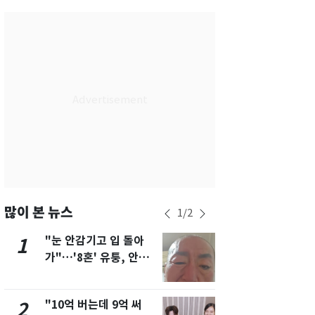
서울
36
℃
부산
32
℃
대구
37
℃
인천
34
℃
광주
37
℃
대전
36
℃
울산
31
℃
강릉
30
℃
많이 본 뉴스
1
/
2
제주
31
℃
"눈 안감기고 입 돌아
삼성전자·S
1
6
가"…'8혼' 유퉁, 안면
"주주 환원 
마비 근황 유튜브서 공
확대할 것" 
개
"10억 버는데 9억 써
"하늘로 떠
2
7