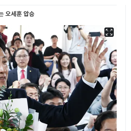
 오세훈 압승
삼성전자·SK하이닉스
6
"주주 환원 의미 있게
확대할 것" 약속
"하늘로 떠난 딸과의 약
7