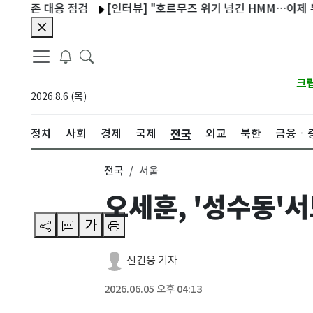
 대응 점검
[인터뷰] "호르무즈 위기 넘긴 HMM…이제 부산서 1
크
2026.8.6 (목)
전국
정치
사회
경제
국제
외교
북한
금융ㆍ
전국
서울
오세훈, '성수동'
가
신건웅 기자
2026.06.05 오후 04:13