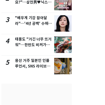
요?"…삼전男♥닉스女
속"…이현주
3:3 단체소개팅 예능 화
번째 모발 
제
"배우계 기강 잡아달
펄펄 끓는 서
3
8
라"…'4년 공백' 수애,
돌파하나…한
SNS 오픈·프로필 공개
폭염[오늘날
화제
태풍도 "거긴 너무 뜨거
전남광주통
4
9
워"…한반도 비켜가는
무부시장 후
'돌핀'과 '찬홈'
윤난실 지명
용산 거주 일본인 인플
SK하이닉스
5
10
루언서, SNS 라이브방
켓 하한가…
송 도중 사망
에 시초가 