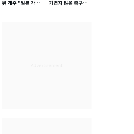
男 계주 "일본 가뿐히
가볍지 않은 축구대
넘고 AG 金 따겠다"
표팀 '임시 감독' 무게