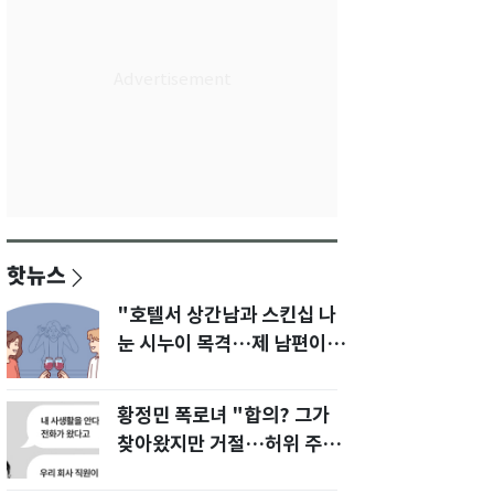
핫뉴스
"호텔서 상간남과 스킨십 나
눈 시누이 목격…제 남편이
입 다물라 하네요"
황정민 폭로녀 "합의? 그가
찾아왔지만 거절…허위 주장
다 밝힐 수 있다"