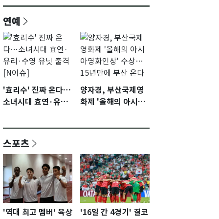
연예
'효리수' 진짜 온다…
양자경, 부산국제영
소녀시대 효연·유리·
화제 '올해의 아시아
수영 유닛 출격 [N이
영화인상' 수상…15
슈]
년만에 부산 온다
스포츠
'역대 최고 멤버' 육상
'16일 간 4경기' 결코