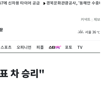
차용 타이어 공급
경북문화관광공사, '동해안 수중비경 11선' 처음
커넥트
제보
|
제주
31
℃
문
서울
36
℃
부산
32
℃
스포츠
오피니언
피플
포토
TV
대구
37
℃
인천
34
℃
표 차 승리"
광주
37
℃
대전
36
℃
울산
31
℃
강릉
30
℃
제주
31
℃