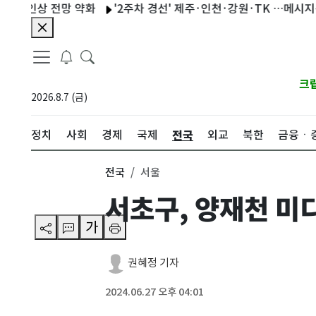
인상 전망 약화
'2주차 경선' 제주·인천·강원·TK …메시지는 '당원
크
2026.8.7 (금)
전국
정치
사회
경제
국제
외교
북한
금융ㆍ
전국
서울
서초구, 양재천 미
가
권혜정 기자
2024.06.27 오후 04:01