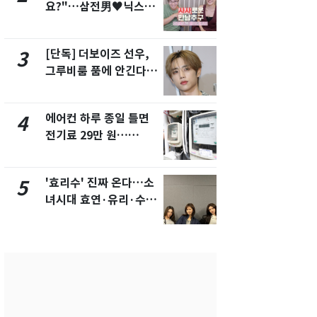
요?"…삼전男♥닉스女
의실에 남자
3:3 단체소개팅 예능 화
요"…경찰 
제
[단독] 더보이즈 선우,
[단독]중수
3
8
그루비룸 품에 안긴다…
수사관 경력
앳에어리어와 전속계약
진…법무사·
택' 유지
에어컨 하루 종일 틀면
전남광주 화
4
9
전기료 29만 원…
교통사고로 
450kWh 넘으면 '요금
지…6명 부
폭탄'
'효리수' 진짜 온다…소
축구협회, 
5
10
녀시대 효연·유리·수영
들 10여명 대
유닛 출격 [N이슈]
대' 의혹…
픽 예선 등