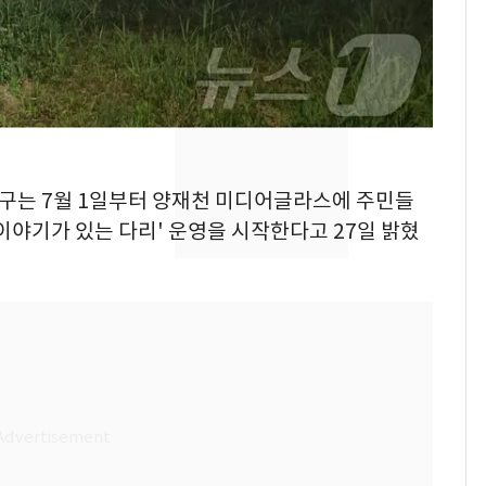
의실에 남자가 있어
요"…경찰 수사
[단독]중수청 가는 검찰
8
수사관 경력 합산 추
진…법무사·집행관 '혜
택' 유지
전남광주 화정역 인근서
9
서초구는 7월 1일부터 양재천 미디어글라스에 주민들
교통사고로 40대 심정
이야기가 있는 다리' 운영을 시작한다고 27일 밝혔
지…6명 부상
축구협회, 외국인 심판
10
들 10여명 대상 '성 접
대' 의혹…월드컵·올림
픽 예선 등