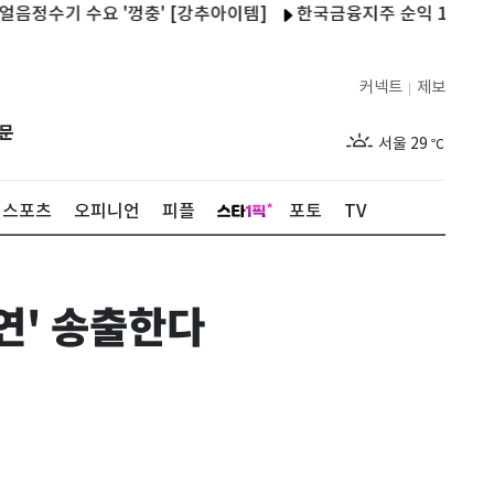
기 수요 '껑충' [강추아이템]
한국금융지주 순익 1조 육박…목표
커넥트
제보
|
제주
28
℃
문
서울
29
℃
부산
28
℃
스포츠
오피니언
피플
포토
TV
대구
28
℃
인천
30
℃
연' 송출한다
광주
27
℃
대전
26
℃
울산
27
℃
강릉
26
℃
제주
28
℃