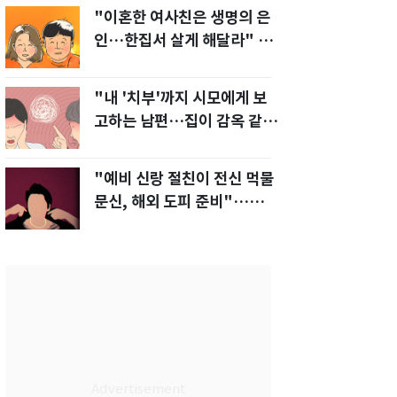
"이혼한 여사친은 생명의 은
인…한집서 살게 해달라" 남
편 요구에 '절망'
"내 '치부'까지 시모에게 보
고하는 남편…집이 감옥 같
다" 아내 고통
"예비 신랑 절친이 전신 먹물
문신, 해외 도피 준비"…예비
신부 '혼란'