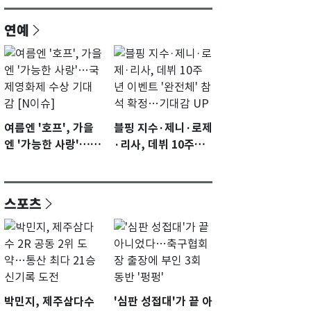
연예
여름엔 '호프', 가을
블핑 지수·제니·로제
엔 '가능한 사랑'…국
·리사, 데뷔 10주년
제영화제 수상 기대
이벤트 '완전체' 참석
감 [N이슈]
확정…기대감 UP
스포츠
박민지, 제주삼다수
'심판 성접대'가 끝 아