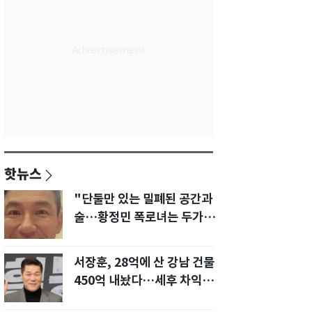
핫뉴스
"단둘만 있는 밀폐된 공간과
술…황정민 폭로녀는 두가지
에 집착했다"
서장훈, 28억에 산 강남 건물
450억 내놨다…세후 차익
280억 '잭팟'