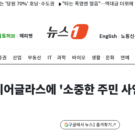
 70%' 호남·수도권
"타는 폭염엔 얼음"…역대급 더위에 얼음정수
립토허브
해피펫
English
노동신
|
|
증권
산업
부동산
ITㆍ과학
바이오
생활ㆍ문화
연예
디어글라스에 '소중한 주민 사
구글에서 뉴스1 즐겨찾기