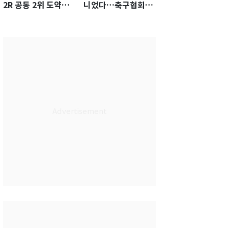
2R 공동 2위 도약…
니었다…축구협회장
통산 최다 21승 신기
출장에 부인 3회 동반
록 도전
'펑펑'