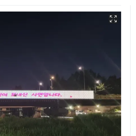
13호 태풍 '돌핀' 日오
6
키나와·가고시마현 접
근…26만명 대피령
"캐리비안 베이 여자 탈
7