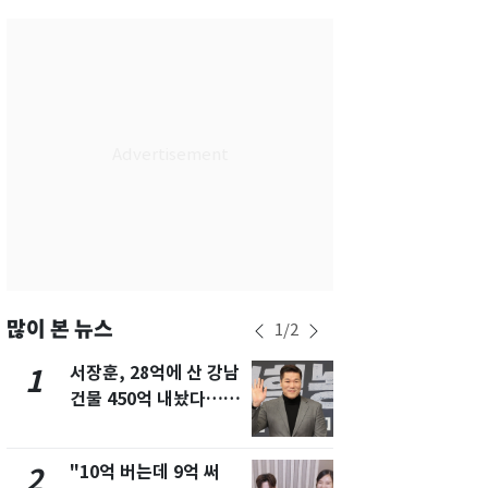
서울
29
℃
부산
28
℃
대구
28
℃
인천
30
℃
광주
27
℃
대전
26
℃
울산
27
℃
강릉
26
℃
많이 본 뉴스
1
/
2
제주
28
℃
서장훈, 28억에 산 강남
13호 태풍 '
1
6
건물 450억 내놨다…세
키나와·가고
후 차익 280억 '잭팟'
근…26만명
"10억 버는데 9억 써
"캐리비안 
2
7