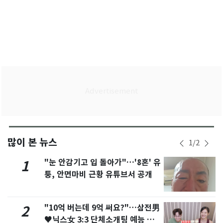
많이 본 뉴스
1
/
2
"눈 안감기고 입 돌아가"…'8혼' 유
1
퉁, 안면마비 근황 유튜브서 공개
"10억 버는데 9억 써요?"…삼전男
2
♥닉스女 3:3 단체소개팅 예능 화