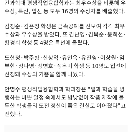
건과학대 평생직업융합학과는 최우수상을 비롯해 우
수상, 특선, 입선 등 모두 16명의 수상자를 배출했다.
김정순·김은정 학생은 금속공예를 선보여 각각 최우
수상과 우수상을 받았다. 또 김난영·김복순·윤희선·
황경희 학생 등 4명은 특선에 올랐다.
도현정·박주향·신상익·유인옥·유진영·이상원·임
부현·정나영·정병호·정은미 학생 등 10명도 입선에
선정돼 수상의 기쁨을 함께 나눴다.
안명수 평생직업융합학과 학과장은 "일과 학습을 병
행하는 바쁜 일정 속에서도 밤낮없이 작품 제작에 몰
두한 학생들의 도전 정신이 좋은 결실로 이어졌다"고
전했다.