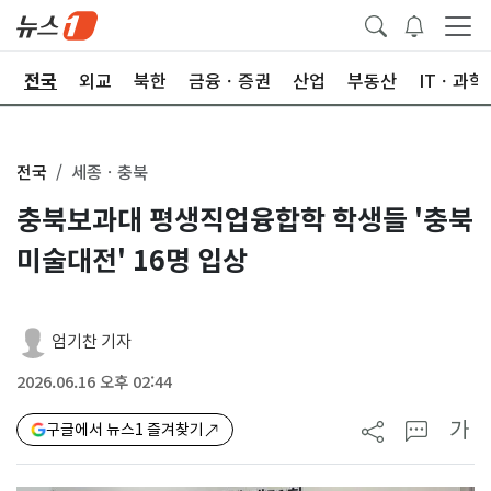
제
전국
외교
북한
금융ㆍ증권
산업
부동산
ITㆍ과학
전국
세종ㆍ충북
충북보과대 평생직업융합학 학생들 '충북
미술대전' 16명 입상
엄기찬 기자
2026.06.16 오후 02:44
가
구글에서 뉴스1 즐겨찾기