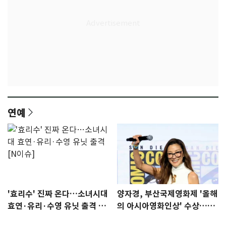
연예
'효리수' 진짜 온다…소녀시대
양자경, 부산국제영화제 '올해
효연·유리·수영 유닛 출격 [N
의 아시아영화인상' 수상…15
이슈]
년만에 부산 온다