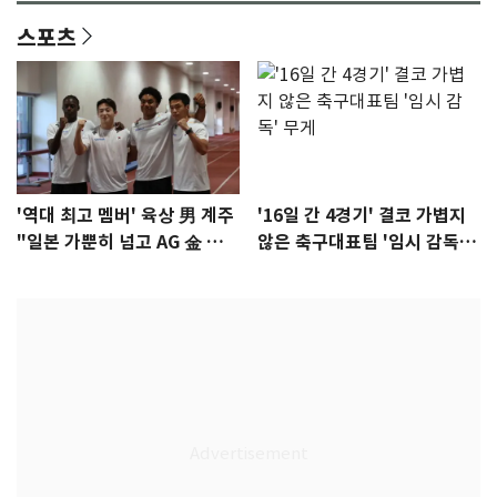
스포츠
'역대 최고 멤버' 육상 男 계주
'16일 간 4경기' 결코 가볍지
"일본 가뿐히 넘고 AG 金 따겠
않은 축구대표팀 '임시 감독'
다"
무게