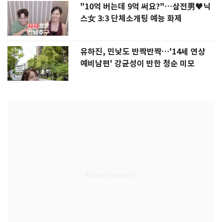
"10억 버는데 9억 써요?"…삼전男♥닉
스女 3:3 단체소개팅 예능 화제
유하진, 민낯도 반짝반짝…'14세 연상
예비남편' 강균성이 반한 청순 미모