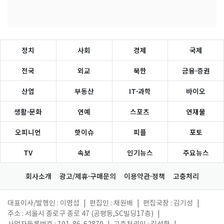
정치
사회
경제
국제
전국
외교
북한
금융·증권
산업
부동산
IT·과학
바이오
생활·문화
연예
스포츠
연재물
오피니언
핫이슈
피플
포토
TV
속보
인기뉴스
주요뉴스
회사소개
광고/제휴·구매문의
이용약관·정책
고충처리
대표이사/발행인 : 이영섭
|
편집인 : 채원배
|
편집국장 : 김기성
|
주소 : 서울시 종로구 종로 47 (공평동,SC빌딩17층)
|
사업자등록번호 : 101-86-62870
|
고충처리인 : 김성환
|