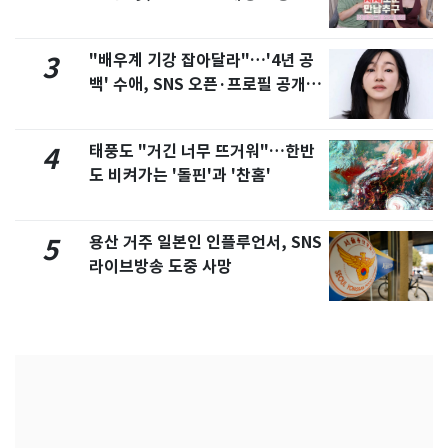
제
"배우계 기강 잡아달라"…'4년 공
3
백' 수애, SNS 오픈·프로필 공개
화제
태풍도 "거긴 너무 뜨거워"…한반
4
도 비켜가는 '돌핀'과 '찬홈'
용산 거주 일본인 인플루언서, SNS
5
라이브방송 도중 사망