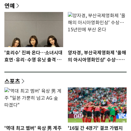
연예
'효리수' 진짜 온다…소녀시대
양자경, 부산국제영화제 '올해
효연·유리·수영 유닛 출격 [N
의 아시아영화인상' 수상…15
이슈]
년만에 부산 온다
스포츠
'역대 최고 멤버' 육상 男 계주
'16일 간 4경기' 결코 가볍지