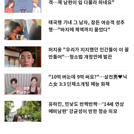
격…제 남편이 입 다물라 하네요"
태국행 기내 그 남자, 잠든 여승객 성추
행…"바지에 체액까지 묻었다"
허지웅 "우리가 지지했던 인간들이 이 꼴
만들어"…형소법 개정안에 발끈
"10억 버는데 9억 써요?"…삼전男♥닉
스女 3:3 단체소개팅 예능 화제
유하진, 민낯도 반짝반짝…'14세 연상
예비남편' 강균성이 반한 청순 미모