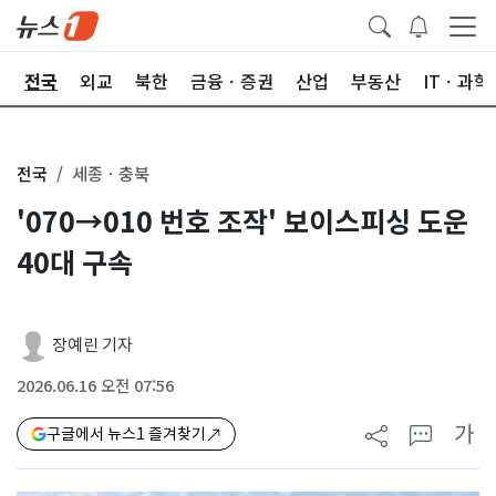
제
전국
외교
북한
금융ㆍ증권
산업
부동산
ITㆍ과학
전국
세종ㆍ충북
'070→010 번호 조작' 보이스피싱 도운
40대 구속
장예린 기자
2026.06.16 오전 07:56
가
구글에서 뉴스1 즐겨찾기