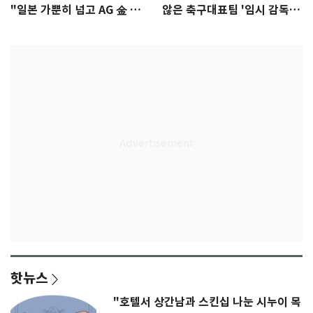
"일본 가뿐히 넘고 AG 金 따겠
않은 축구대표팀 '임시 감독'
다"
무게
핫뉴스
"호텔서 상간남과 스킨십 나눈 시누이 목