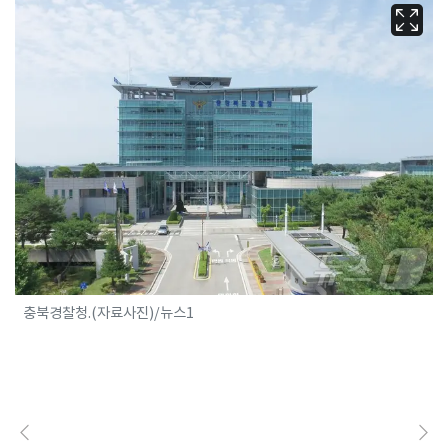
충북경찰청.(자료사진)/뉴스1