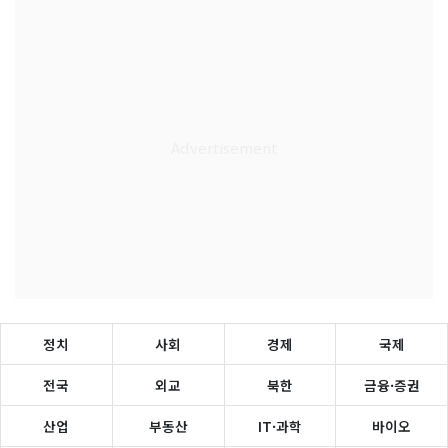
정치
사회
경제
국제
전국
외교
북한
금융·증권
산업
부동산
IT·과학
바이오