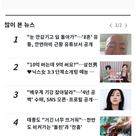
많이 본 뉴스
1
/
2
"눈 안감기고 입 돌아가"…'8혼' 유
1
퉁, 안면마비 근황 유튜브서 공개
"10억 버는데 9억 써요?"…삼전男
2
♥닉스女 3:3 단체소개팅 예능 화
제
"배우계 기강 잡아달라"…'4년 공
3
백' 수애, SNS 오픈·프로필 공개
화제
태풍도 "거긴 너무 뜨거워"…한반
4
도 비켜가는 '돌핀'과 '찬홈'