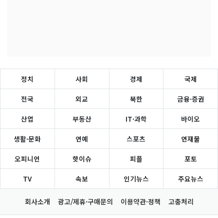
정치
사회
경제
국제
전국
외교
북한
금융·증권
산업
부동산
IT·과학
바이오
생활·문화
연예
스포츠
연재물
오피니언
핫이슈
피플
포토
TV
속보
인기뉴스
주요뉴스
회사소개
광고/제휴·구매문의
이용약관·정책
고충처리