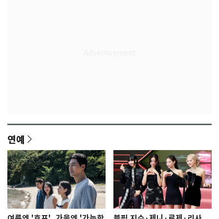
연예
여름엔 '호프', 가을엔 '가능한
블핑 지수·제니·로제·리사,