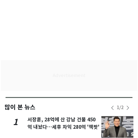
많이 본 뉴스
1
/
2
서장훈, 28억에 산 강남 건물 450
1
억 내놨다…세후 차익 280억 '잭팟'