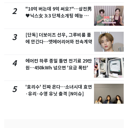
"10억 버는데 9억 써요?"…삼전男
2
♥닉스女 3:3 단체소개팅 예능 화
제
[단독] 더보이즈 선우, 그루비룸 품
3
에 안긴다…앳에어리어와 전속계약
에어컨 하루 종일 틀면 전기료 29만
4
원…450kWh 넘으면 '요금 폭탄'
'효리수' 진짜 온다…소녀시대 효연
5
·유리·수영 유닛 출격 [N이슈]