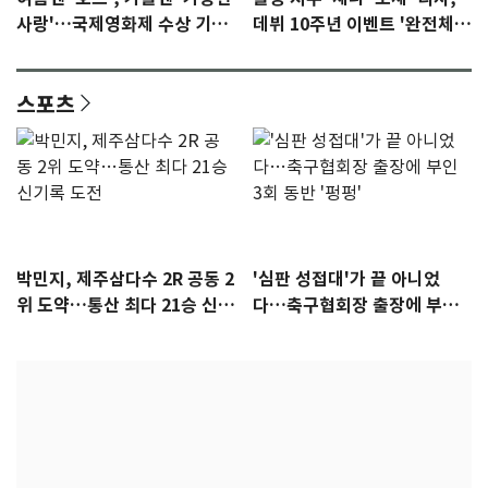
사랑'…국제영화제 수상 기대
데뷔 10주년 이벤트 '완전체'
감 [N이슈]
참석 확정…기대감 UP
스포츠
박민지, 제주삼다수 2R 공동 2
'심판 성접대'가 끝 아니었
위 도약…통산 최다 21승 신기
다…축구협회장 출장에 부인
록 도전
3회 동반 '펑펑'