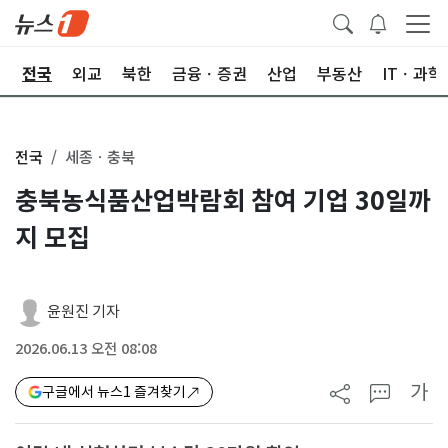
제
전국
외교
북한
금융ㆍ증권
산업
부동산
ITㆍ과학
전국
세종ㆍ충북
충북농식품산업박람회 참여 기업 30일까
지 모집
윤원진 기자
2026.06.13 오전 08:08
가
구글에서 뉴스1 즐겨찾기