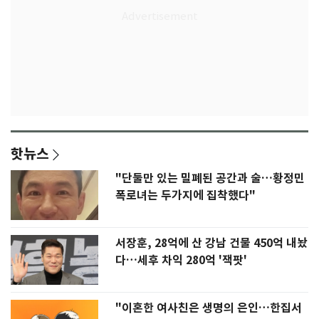
핫뉴스
"단둘만 있는 밀폐된 공간과 술…황정민
폭로녀는 두가지에 집착했다"
서장훈, 28억에 산 강남 건물 450억 내놨
다…세후 차익 280억 '잭팟'
"이혼한 여사친은 생명의 은인…한집서