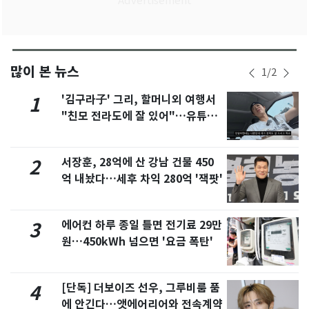
많이 본 뉴스
1
/
2
'김구라子' 그리, 할머니외 여행서
1
"친모 전라도에 잘 있어"…유튜브
서 언급
서장훈, 28억에 산 강남 건물 450
2
억 내놨다…세후 차익 280억 '잭팟'
에어컨 하루 종일 틀면 전기료 29만
3
원…450kWh 넘으면 '요금 폭탄'
[단독] 더보이즈 선우, 그루비룸 품
4
에 안긴다…앳에어리어와 전속계약