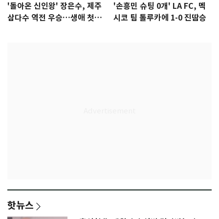
'돌아온 신인왕' 장은수, 제주
'손흥민 슈팅 0개' LA FC, 멕
삼다수 역전 우승…생애 첫승
시코 팀 톨루카에 1-0 진땀승
감격
핫뉴스