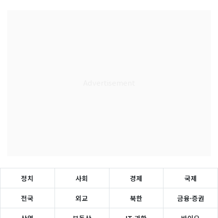
정치
사회
경제
국제
전국
외교
북한
금융·증권