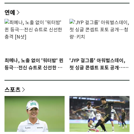
연예
최예나, 노출 없이 '워터밤' 퀸
'JYP 걸그룹' 아워벌스데이,
등극…전신 슈트로 신선한 충
첫 싱글 콘셉트 포토 공개…청
격 [N샷]
량·키치
스포츠