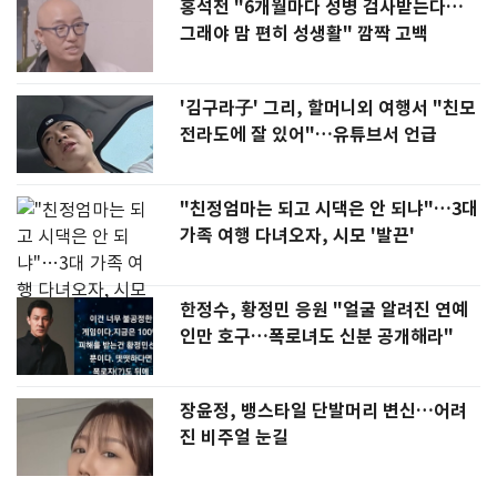
홍석천 "6개월마다 성병 검사받는다…
그래야 맘 편히 성생활" 깜짝 고백
'김구라子' 그리, 할머니외 여행서 "친모
전라도에 잘 있어"…유튜브서 언급
"친정엄마는 되고 시댁은 안 되냐"…3대
가족 여행 다녀오자, 시모 '발끈'
한정수, 황정민 응원 "얼굴 알려진 연예
인만 호구…폭로녀도 신분 공개해라"
장윤정, 뱅스타일 단발머리 변신…어려
진 비주얼 눈길