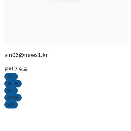
vin06@news1.kr
관련 키워드
충북
경로당
라돈
오염도
검사