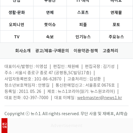
산업
부동산
IT·과학
바이오
생활·문화
연예
스포츠
연재물
오피니언
핫이슈
피플
포토
TV
속보
인기뉴스
주요뉴스
회사소개
광고/제휴·구매문의
이용약관·정책
고충처리
대표이사/발행인 : 이영섭
|
편집인 : 채원배
|
편집국장 : 김기성
|
주소 : 서울시 종로구 종로 47 (공평동,SC빌딩17층)
|
사업자등록번호 : 101-86-62870
|
고충처리인 : 김성환
|
청소년보호책임자 : 안병길
|
통신판매업신고 : 서울종로 0676호
|
등록일 : 2011. 05. 26
|
제호 : 뉴스1코리아(읽기: 뉴스원코리아)
|
대표 전화 : 02-397-7000
|
대표 이메일 :
webmaster@news1.kr
Copyright ⓒ 뉴스1. All rights reserved. 무단 사용 및 재배포, AI학습
활용 금지.
광고
삭제