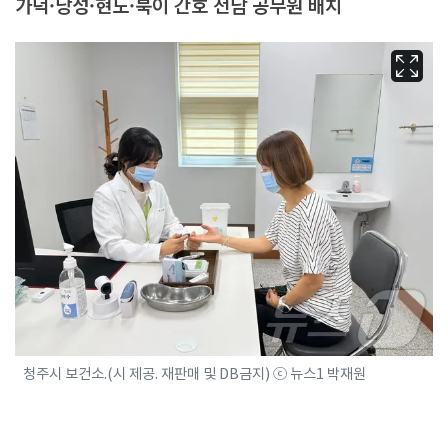
가덕·낭성·현도·북이 간호 전담 공무원 배치
청주시 보건소.(시 제공. 재판매 및 DB금지) ⓒ 뉴스1 박재원