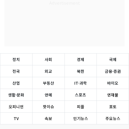
정치
사회
경제
국제
전국
외교
북한
금융·증권
산업
부동산
IT·과학
바이오
생활·문화
연예
스포츠
연재물
오피니언
핫이슈
피플
포토
TV
속보
인기뉴스
주요뉴스