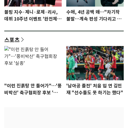
블핑 지수·제니·로제·리사,
수애, 4년 공백 왜…"차기작
데뷔 10주년 이벤트 '완전체'
불발…계속 편성 기다리고 있
참석 확정…기대감 UP
다"
스포츠
"이런 진흙탕 안 들어가"…'풍
'남아공 졸전' 처음 입 연 김민
비박산' 축구협회장 후보 '실
재 "선수들도 못 하기는 했다"
종'