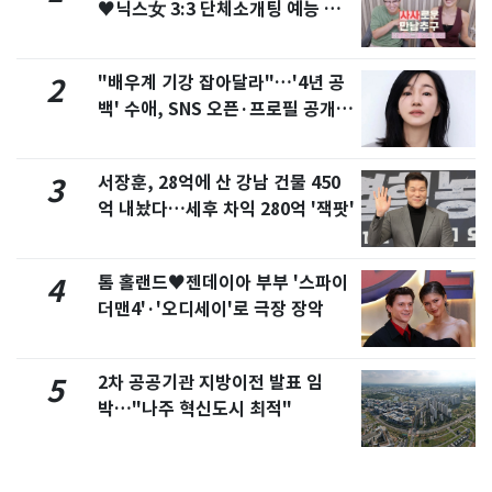
♥닉스女 3:3 단체소개팅 예능 화
제
"배우계 기강 잡아달라"…'4년 공
2
백' 수애, SNS 오픈·프로필 공개
화제
서장훈, 28억에 산 강남 건물 450
3
억 내놨다…세후 차익 280억 '잭팟'
톰 홀랜드♥젠데이아 부부 '스파이
4
더맨4'·'오디세이'로 극장 장악
2차 공공기관 지방이전 발표 임
5
박…"나주 혁신도시 최적"