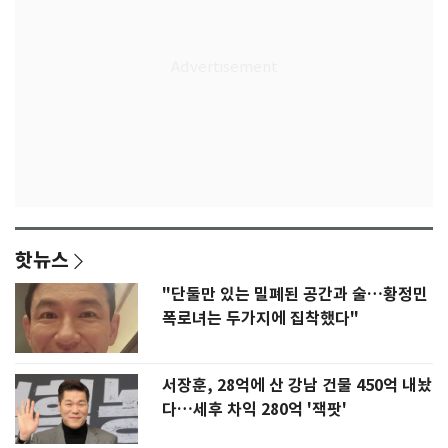
핫뉴스
"단둘만 있는 밀폐된 공간과 술…황정민
폭로녀는 두가지에 집착했다"
서장훈, 28억에 산 강남 건물 450억 내놨
다…세후 차익 280억 '잭팟'