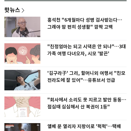
핫뉴스
홍석천 "6개월마다 성병 검사받는다…
그래야 맘 편히 성생활" 깜짝 고백
"친정엄마는 되고 시댁은 안 되냐"…3대
가족 여행 다녀오자, 시모 '발끈'
'김구라子' 그리, 할머니외 여행서 "친모
전라도에 잘 있어"…유튜브서 언급
"회사에서 소리도 못 지르고 발만 동동…
점심때 심심해서 산 복권이 1등"
엘베 문 열리자 지팡이로 '퍽퍽'…택배