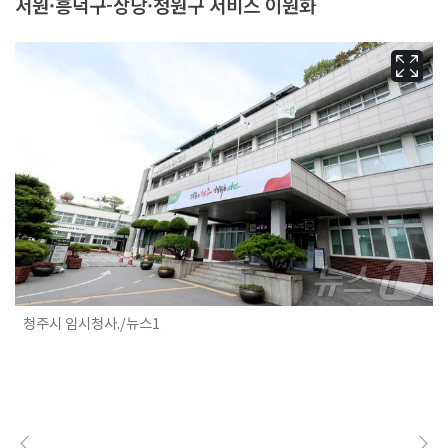
서원·흥덕구-상당·청원구 서비스 이원화
청주시 임시청사./뉴스1