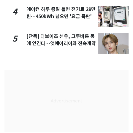
에어컨 하루 종일 틀면 전기료 29만
4
원…450kWh 넘으면 '요금 폭탄'
[단독] 더보이즈 선우, 그루비룸 품
5
에 안긴다…앳에어리어와 전속계약