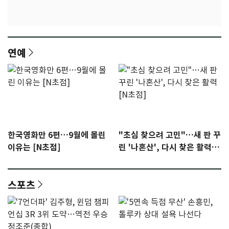
연예
한국영화만 6편…9월에 몰린
"초심 찾으려 고민"…새 판 꾸
이유는 [N초점]
린 '나혼산', 다시 찾은 활력
[N초점]
스포츠