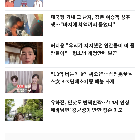
태국행 기내 그 남자, 잠든 여승객 성추
행…"바지에 체액까지 묻었다"
허지웅 "우리가 지지했던 인간들이 이 꼴
만들어"…형소법 개정안에 발끈
"10억 버는데 9억 써요?"…삼전男♥닉
스女 3:3 단체소개팅 예능 화제
유하진, 민낯도 반짝반짝…'14세 연상
예비남편' 강균성이 반한 청순 미모