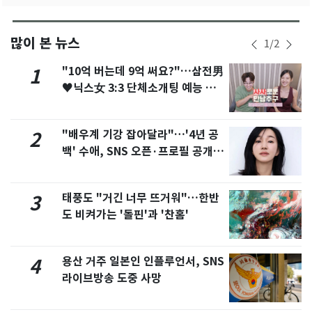
많이 본 뉴스
1
/
2
"10억 버는데 9억 써요?"…삼전男
1
♥닉스女 3:3 단체소개팅 예능 화
제
"배우계 기강 잡아달라"…'4년 공
2
백' 수애, SNS 오픈·프로필 공개
화제
태풍도 "거긴 너무 뜨거워"…한반
3
도 비켜가는 '돌핀'과 '찬홈'
용산 거주 일본인 인플루언서, SNS
4
라이브방송 도중 사망