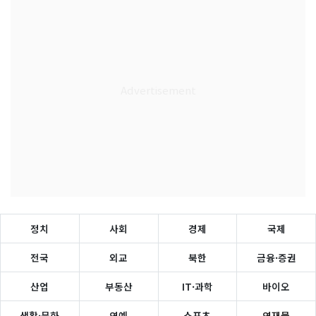
정치
사회
경제
국제
전국
외교
북한
금융·증권
산업
부동산
IT·과학
바이오
생활·문화
연예
스포츠
연재물