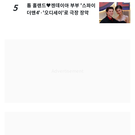
톰 홀랜드♥젠데이아 부부 '스파이
5
더맨4'·'오디세이'로 극장 장악