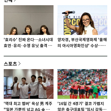
'효리수' 진짜 온다…소녀시대
양자경, 부산국제영화제 '올해
효연·유리·수영 유닛 출격 [N
의 아시아영화인상' 수상…15
이슈]
년만에 부산 온다
스포츠
'역대 최고 멤버' 육상 男 계주
'16일 간 4경기' 결코 가볍지
"일본 가뿐히 넘고 AG 金 따겠
않은 축구대표팀 '임시 감독'