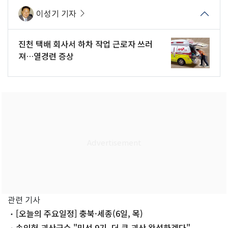
이성기 기자
진천 택배 회사서 하차 작업 근로자 쓰러
져…열경련 증상
관련 기사
[오늘의 주요일정] 충북·세종(6일, 목)
송인헌 괴산군수 "민선 9기, 더 큰 괴산 완성하겠다"