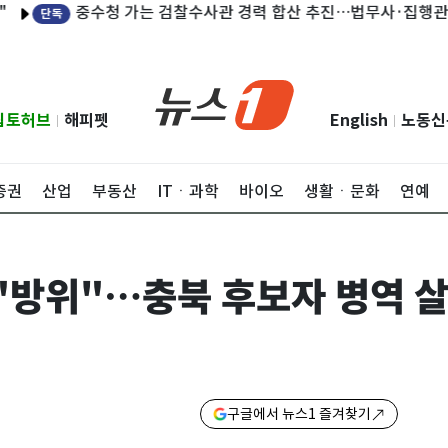
중수청 가는 검찰수사관 경력 합산 추진…법무사·집행관 '혜택'
독
립토허브
해피펫
English
노동신
|
|
증권
산업
부동산
ITㆍ과학
바이오
생활ㆍ문화
연예
 "방위"…충북 후보자 병역 
구글에서 뉴스1 즐겨찾기