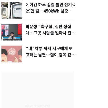
에어컨 하루 종일 틀면 전기료
29만 원…450kWh 넘으면
'요금 폭탄'
박문성 "축구협, 심판 성접
대…그곳 사람들 얼마나 천박
한지 보여준 것"
"내 '치부'까지 시모에게 보
고하는 남편…집이 감옥 같
다" 아내 고통