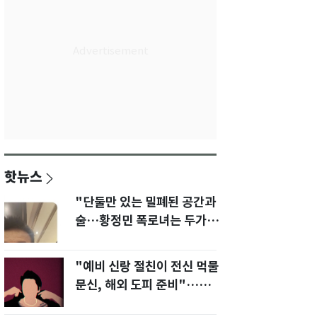
핫뉴스
"단둘만 있는 밀폐된 공간과
술…황정민 폭로녀는 두가지
에 집착했다"
"예비 신랑 절친이 전신 먹물
문신, 해외 도피 준비"…예비
신부 '혼란'