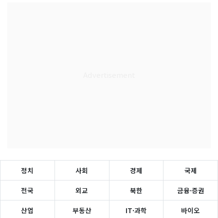
정치
사회
경제
국제
전국
외교
북한
금융·증권
산업
부동산
IT·과학
바이오