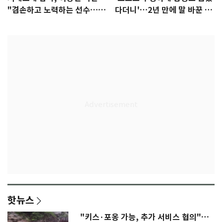
"겸손하고 노력하는 선수…좋
다더니'…2년 만에 말 바꾼 이
은 첫인상"
임생
핫뉴스
"키스·포옹 가능, 추가 서비스 협의"…