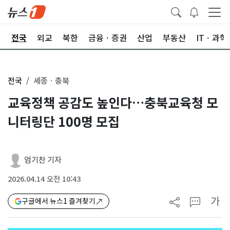
제
전국
외교
북한
금융ㆍ증권
산업
부동산
ITㆍ과학
전국
세종ㆍ충북
교육정책 공감도 높인다…충북교육청 모
니터링단 100명 모집
엄기찬 기자
2026.04.14 오전 10:43
가
구글에서 뉴스1 즐겨찾기