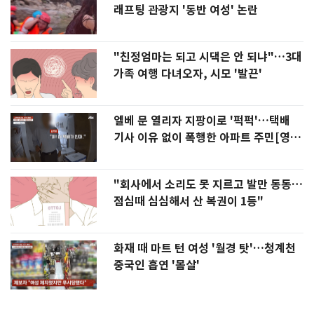
래프팅 관광지 '동반 여성' 논란
"친정엄마는 되고 시댁은 안 되냐"…3대
가족 여행 다녀오자, 시모 '발끈'
엘베 문 열리자 지팡이로 '퍽퍽'…택배
기사 이유 없이 폭행한 아파트 주민[영
상]
"회사에서 소리도 못 지르고 발만 동동…
점심때 심심해서 산 복권이 1등"
화재 때 마트 턴 여성 '월경 탓'…청계천
중국인 흡연 '몸살'