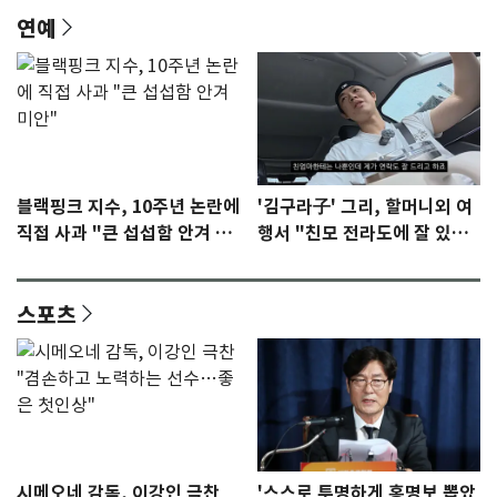
연예
블랙핑크 지수, 10주년 논란에
'김구라子' 그리, 할머니외 여
직접 사과 "큰 섭섭함 안겨 미
행서 "친모 전라도에 잘 있
안"
어"…유튜브서 언급
스포츠
시메오네 감독, 이강인 극찬
'스스로 투명하게 홍명보 뽑았