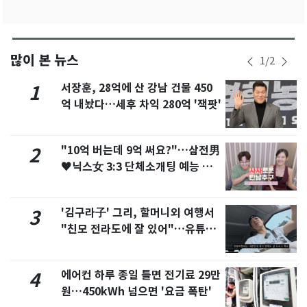
많이 본 뉴스
1
/
2
서장훈, 28억에 산 강남 건물 450
1
억 내놨다…세후 차익 280억 '잭팟'
"10억 버는데 9억 써요?"…삼전男
2
♥닉스女 3:3 단체소개팅 예능 화
제
'김구라子' 그리, 할머니외 여행서
3
"친모 전라도에 잘 있어"…유튜브
서 언급
에어컨 하루 종일 틀면 전기료 29만
4
원…450kWh 넘으면 '요금 폭탄'