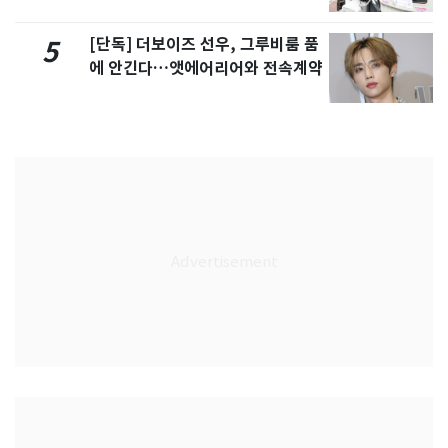
[단독] 더보이즈 선우, 그루비룸 품
5
에 안긴다…앳에어리어와 전속계약