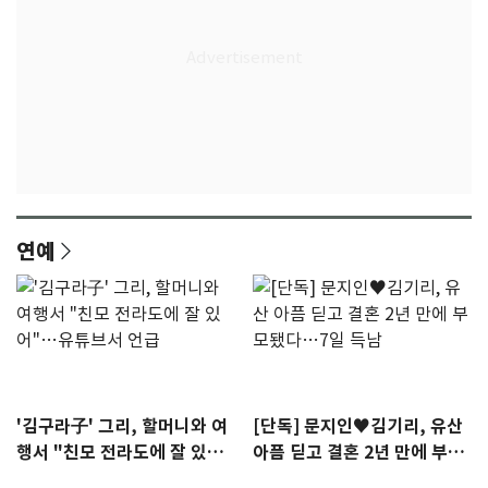
연예
'김구라子' 그리, 할머니와 여
[단독] 문지인♥김기리, 유산
행서 "친모 전라도에 잘 있
아픔 딛고 결혼 2년 만에 부모
어"…유튜브서 언급
됐다…7일 득남