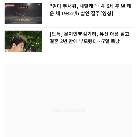
"엄마 무서워, 내릴래"…4·6세 두 딸 태
운 채 194㎞/h 살인 질주[영상]
[단독] 문지인♥김기리, 유산 아픔 딛고
결혼 2년 만에 부모됐다…7일 득남