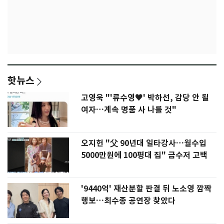
핫뉴스
고영욱 "'류수영♥' 박하선, 감당 안 될
여자…계속 명품 사 나를 것"
오지헌 "父 90년대 일타강사…월수입
5000만원에 100평대 집" 금수저 고백
'9440억' 재산분할 판결 뒤 노소영 깜짝
행보…최수종 공연장 찾았다