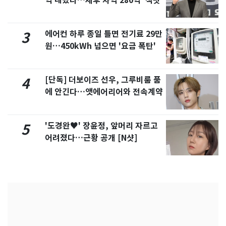
억 내놨다…세후 차익 280억 '잭팟'
에어컨 하루 종일 틀면 전기료 29만
3
원…450kWh 넘으면 '요금 폭탄'
[단독] 더보이즈 선우, 그루비룸 품
4
에 안긴다…앳에어리어와 전속계약
'도경완♥' 장윤정, 앞머리 자르고
5
어려졌다…근황 공개 [N샷]