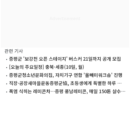
관련 기사
증평군 '보강천 오픈 스테이지' 버스커 21일까지 공개 모집
[오늘의 주요일정] 충북·세종(10일, 월)
증평군청소년문화의집, 자치기구 연합 '올빼미워크숍' 진행
직장·공장새마을운동증평군協, 초등생에게 특별한 하루 선
물
폭염 식히는 레미콘차…증평 풍남레미콘, 매일 150톤 살수
봉사