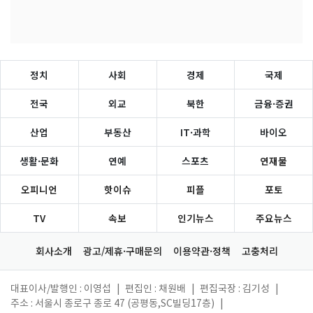
정치
사회
경제
국제
전국
외교
북한
금융·증권
산업
부동산
IT·과학
바이오
생활·문화
연예
스포츠
연재물
오피니언
핫이슈
피플
포토
TV
속보
인기뉴스
주요뉴스
회사소개
광고/제휴·구매문의
이용약관·정책
고충처리
대표이사/발행인 : 이영섭
|
편집인 : 채원배
|
편집국장 : 김기성
|
주소 : 서울시 종로구 종로 47 (공평동,SC빌딩17층)
|