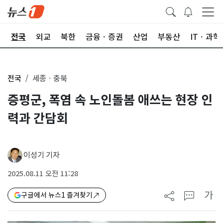
제
전국
외교
북한
금융ㆍ증권
산업
부동산
ITㆍ과학
전국
세종ㆍ충북
증평군, 폭염 속 노인돌봄 애쓰는 현장 인
력과 간담회
이성기 기자
2025.08.11 오전 11:28
가
구글에서 뉴스1 즐겨찾기