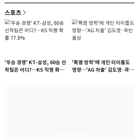
스포츠
'우승 경쟁' KT-삼성, 60승 선
'폭염 방학'에 개인 타이틀도
착팀은 어디?…KS 직행 확률
영향…'AG 차출' 김도영·곽빈
77.8%
울상