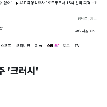
UAE 국영석유사 "호르무즈서 15척 선박 피격…1명 사망·20명 
커넥트
제보
|
제주
28
℃
문
서울
30
℃
부산
27
℃
스포츠
오피니언
피플
포토
TV
대구
28
℃
인천
29
℃
주 '크러시'
광주
29
℃
대전
27
℃
울산
27
℃
강릉
25
℃
제주
28
℃