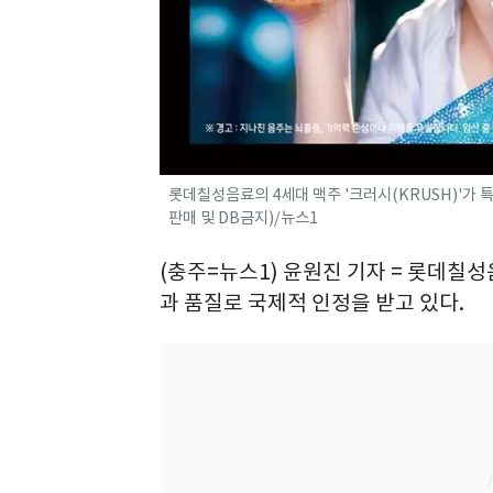
롯데칠성음료의 4세대 맥주 '크러시(KRUSH)'가 
판매 및 DB금지)/뉴스1
(충주=뉴스1) 윤원진 기자 = 롯데칠성
과 품질로 국제적 인정을 받고 있다.