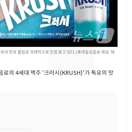
의실에 남자가 있어
요"…경찰 수사
[단독]중수청 가는 검찰
8
수사관 경력 합산 추
진…법무사·집행관 '혜
택' 유지
전남광주 화정역 인근서
9
특유의 맛과 품질로 국제적으로 인정 받고 있다.(롯데칠성음료 제공. 재
교통사고로 40대 심정
지…6명 부상
음료의 4세대 맥주 '크러시(KRUSH)'가 특유의 맛
축구협회, 외국인 심판
10
들 10여명 대상 '성 접
대' 의혹…월드컵·올림
픽 예선 등