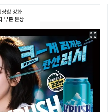
청량함 강화
지 부문 본상
13호 태풍 '돌핀' 日오
6
키나와·가고시마현 접
근…26만명 대피령
"캐리비안 베이 여자 탈
7