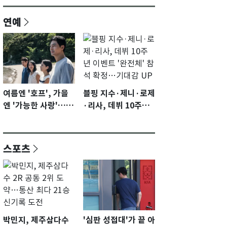
연예
여름엔 '호프', 가을
블핑 지수·제니·로제
엔 '가능한 사랑'…국
·리사, 데뷔 10주년
제영화제 수상 기대
이벤트 '완전체' 참석
감 [N이슈]
확정…기대감 UP
스포츠
박민지, 제주삼다수
'심판 성접대'가 끝 아