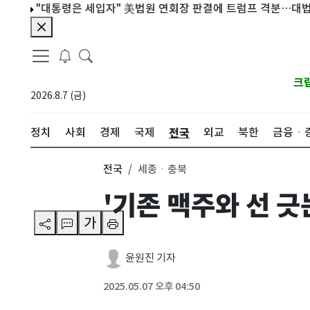
"대통령은 세입자" 美법원 연회장 판결에 트럼프 격분…대법원 상고(
크
2026.8.7 (금)
전국
정치
사회
경제
국제
외교
북한
금융ㆍ
전국
세종ㆍ충북
'기존 맥주와 선 긋
가
윤원진 기자
2025.05.07 오후 04:50