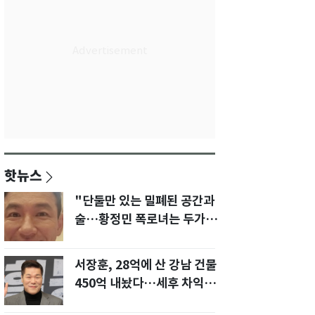
핫뉴스
"단둘만 있는 밀폐된 공간과
술…황정민 폭로녀는 두가지
에 집착했다"
서장훈, 28억에 산 강남 건물
450억 내놨다…세후 차익
280억 '잭팟'