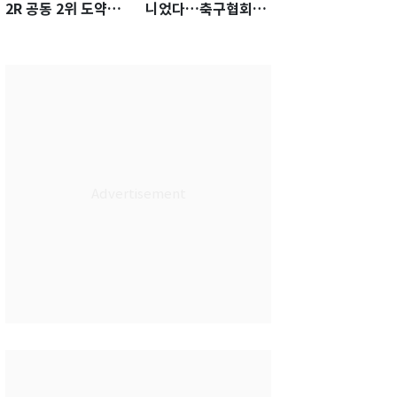
2R 공동 2위 도약…
니었다…축구협회장
통산 최다 21승 신기
출장에 부인 3회 동반
록 도전
'펑펑'