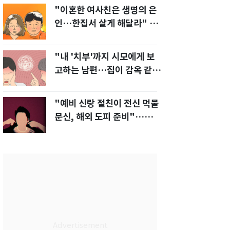
"이혼한 여사친은 생명의 은
인…한집서 살게 해달라" 남
편 요구에 '절망'
"내 '치부'까지 시모에게 보
고하는 남편…집이 감옥 같
다" 아내 고통
"예비 신랑 절친이 전신 먹물
문신, 해외 도피 준비"…예비
신부 '혼란'