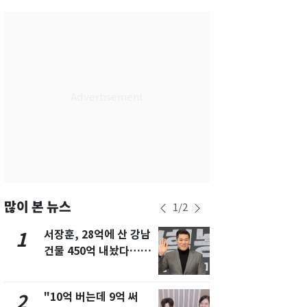
서울
30
℃
부산
27
℃
대구
28
℃
인천
29
℃
광주
29
℃
대전
27
℃
울산
27
℃
강릉
25
℃
많이 본 뉴스
1
/
2
제주
28
℃
서장훈, 28억에 산 강남
13호 태풍 '
1
6
건물 450억 내놨다…세
키나와·가고
후 차익 280억 '잭팟'
근…26만명
"10억 버는데 9억 써
"캐리비안 
2
7