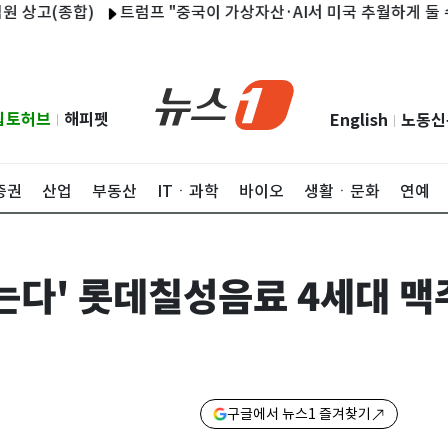
종합)
트럼프 "중국이 가상자산·AI서 미국 추월하게 둘 수 없어"
립토허브
해피펫
English
노동신
|
|
증권
산업
부동산
ITㆍ과학
바이오
생활ㆍ문화
연예
는다' 롯데칠성음료 4세대 맥
구글에서 뉴스1 즐겨찾기