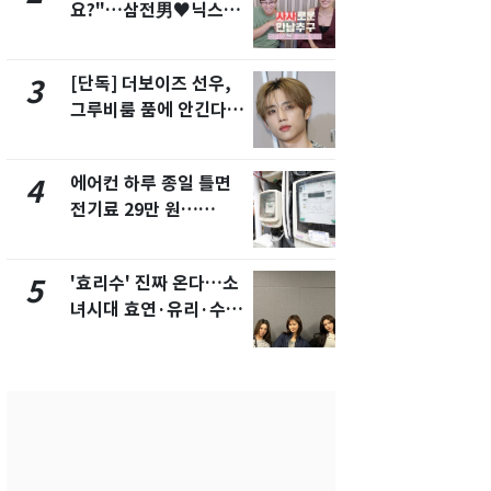
요?"…삼전男♥닉스女
의실에 남자
3:3 단체소개팅 예능 화
요"…경찰 
제
[단독] 더보이즈 선우,
[단독]중수
3
8
그루비룸 품에 안긴다…
수사관 경력
앳에어리어와 전속계약
진…법무사·
택' 유지
에어컨 하루 종일 틀면
전남광주 화
4
9
전기료 29만 원…
교통사고로 
450kWh 넘으면 '요금
지…6명 부
폭탄'
'효리수' 진짜 온다…소
축구협회, 
5
10
녀시대 효연·유리·수영
들 10여명 대
유닛 출격 [N이슈]
대' 의혹…
픽 예선 등