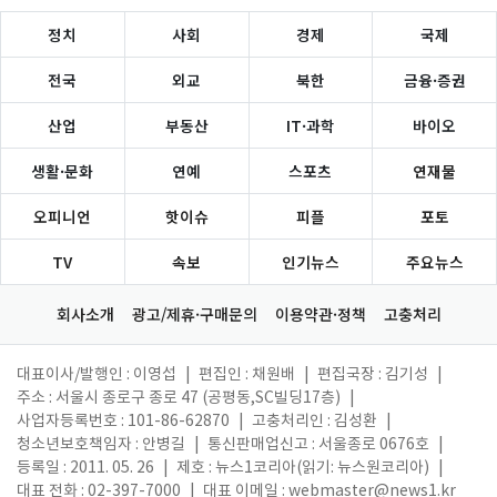
정치
사회
경제
국제
전국
외교
북한
금융·증권
산업
부동산
IT·과학
바이오
생활·문화
연예
스포츠
연재물
오피니언
핫이슈
피플
포토
TV
속보
인기뉴스
주요뉴스
회사소개
광고/제휴·구매문의
이용약관·정책
고충처리
대표이사/발행인 : 이영섭
|
편집인 : 채원배
|
편집국장 : 김기성
|
주소 : 서울시 종로구 종로 47 (공평동,SC빌딩17층)
|
사업자등록번호 : 101-86-62870
|
고충처리인 : 김성환
|
청소년보호책임자 : 안병길
|
통신판매업신고 : 서울종로 0676호
|
등록일 : 2011. 05. 26
|
제호 : 뉴스1코리아(읽기: 뉴스원코리아)
|
대표 전화 : 02-397-7000
|
대표 이메일 :
webmaster@news1.kr