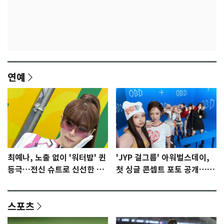
연예
최예나, 노출 없이 '워터밤' 퀸
'JYP 걸그룹' 아워벌스데이,
등극…전신 슈트로 신선한 충
첫 싱글 콘셉트 포토 공개…청
격 [N샷]
량·키치
스포츠