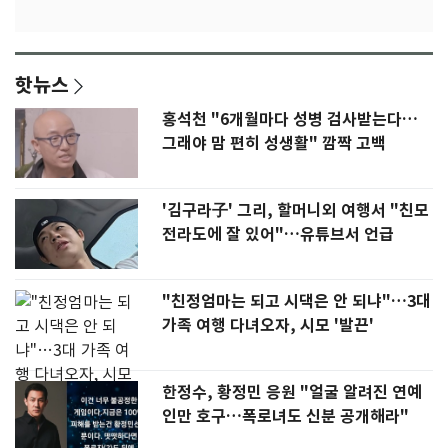
핫뉴스
홍석천 "6개월마다 성병 검사받는다…
그래야 맘 편히 성생활" 깜짝 고백
'김구라子' 그리, 할머니외 여행서 "친모
전라도에 잘 있어"…유튜브서 언급
"친정엄마는 되고 시댁은 안 되냐"…3대
가족 여행 다녀오자, 시모 '발끈'
한정수, 황정민 응원 "얼굴 알려진 연예
인만 호구…폭로녀도 신분 공개해라"