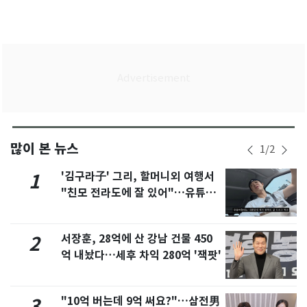
많이 본 뉴스
1
/
2
'김구라子' 그리, 할머니외 여행서
1
"친모 전라도에 잘 있어"…유튜브
서 언급
서장훈, 28억에 산 강남 건물 450
2
억 내놨다…세후 차익 280억 '잭팟'
"10억 버는데 9억 써요?"…삼전男
3