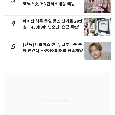
♥닉스女 3:3 단체소개팅 예능 화
제
에어컨 하루 종일 틀면 전기료 29만
4
원…450kWh 넘으면 '요금 폭탄'
[단독] 더보이즈 선우, 그루비룸 품
5
에 안긴다…앳에어리어와 전속계약