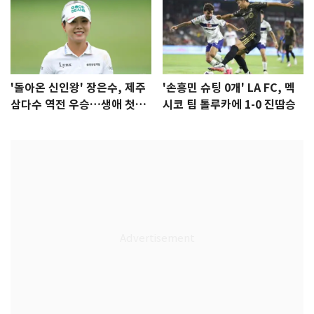
'돌아온 신인왕' 장은수, 제주
'손흥민 슈팅 0개' LA FC, 멕
삼다수 역전 우승…생애 첫승
시코 팀 톨루카에 1-0 진땀승
감격