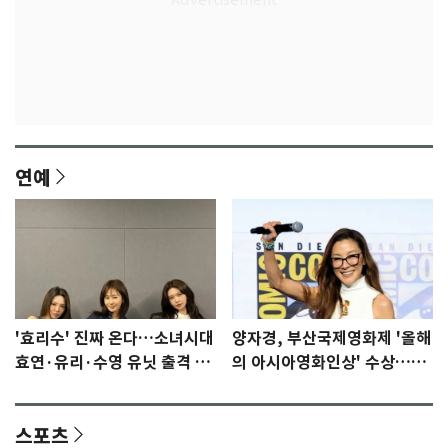
연예
'효리수' 진짜 온다…소녀시대
양자경, 부산국제영화제 '올해
효연·유리·수영 유닛 출격 [N
의 아시아영화인상' 수상…15
이슈]
년만에 부산 온다
스포츠