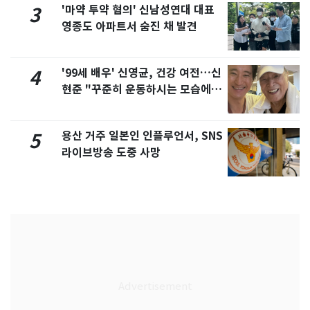
'마약 투약 혐의' 신남성연대 대표
3
영종도 아파트서 숨진 채 발견
'99세 배우' 신영균, 건강 여전…신
4
현준 "꾸준히 운동하시는 모습에 큰
자극"
용산 거주 일본인 인플루언서, SNS
5
라이브방송 도중 사망