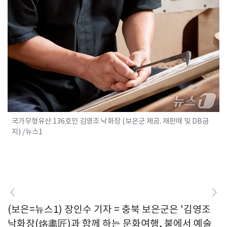
국가무형유산 136호인 김영조 낙화장 (보은군 제공. 재판매 및 DB금
지) /뉴스1
(보은=뉴스1) 장인수 기자 = 충북 보은군은 '김영조
낙화장(烙畵匠)과 함께 하는 문화여행, 불에서 예술