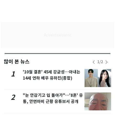
많이 본 뉴스
1
/
2
'10월 결혼' 45세 강균성…아내는
1
14세 연하 배우 유하진(종합)
"눈 안감기고 입 돌아가"…'8혼' 유
2
퉁, 안면마비 근황 유튜브서 공개