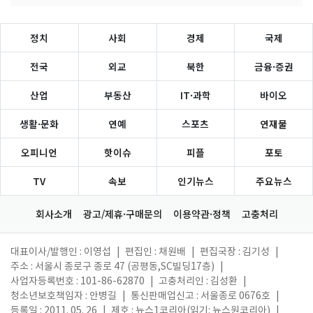
정치
사회
경제
국제
전국
외교
북한
금융·증권
산업
부동산
IT·과학
바이오
생활·문화
연예
스포츠
연재물
오피니언
핫이슈
피플
포토
TV
속보
인기뉴스
주요뉴스
회사소개
광고/제휴·구매문의
이용약관·정책
고충처리
대표이사/발행인 : 이영섭
|
편집인 : 채원배
|
편집국장 : 김기성
|
주소 : 서울시 종로구 종로 47 (공평동,SC빌딩17층)
|
사업자등록번호 : 101-86-62870
|
고충처리인 : 김성환
|
청소년보호책임자 : 안병길
|
통신판매업신고 : 서울종로 0676호
|
등록일 : 2011. 05. 26
|
제호 : 뉴스1코리아(읽기: 뉴스원코리아)
|