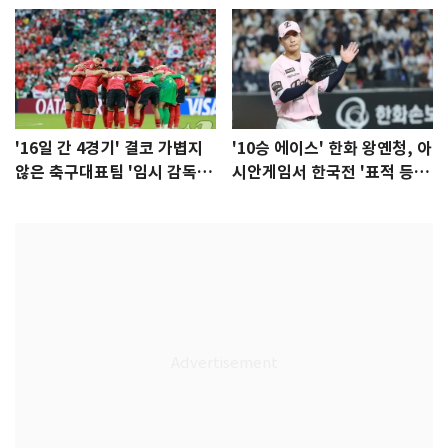
'16일 간 4경기' 결코 가볍지
'10승 에이스' 한화 왕옌청, 아
않은 축구대표팀 '임시 감독'
시안게임서 한국전 '표적 등
무게
판' 가능성