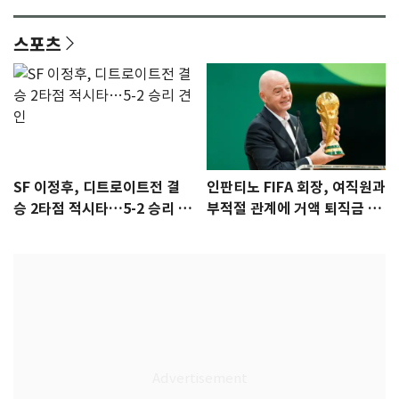
안"
어"…유튜브서 언급
스포츠
SF 이정후, 디트로이트전 결
인판티노 FIFA 회장, 여직원과
승 2타점 적시타…5-2 승리 견
부적절 관계에 거액 퇴직금 지
인
급 논란