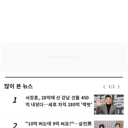
많이 본 뉴스
1
/
2
서장훈, 28억에 산 강남 건물 450
1
억 내놨다…세후 차익 280억 '잭팟'
"10억 버는데 9억 써요?"…삼전男
2