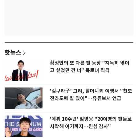
핫뉴스
황정민의 또 다른 팬 등장 "지독히 엮이
고 싶었던 건 너" 폭로녀 직격
'김구라子' 그리, 할머니외 여행서 "친모
전라도에 잘 있어"…유튜브서 언급
'데뷔 10주년' 임영웅 "20여명의 팬들로
시작해 여기까지…진심 감사"