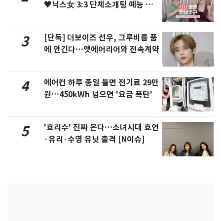
♥닉스女 3:3 단체소개팅 예능 화
제
[단독] 더보이즈 선우, 그루비룸 품
3
에 안긴다…앳에어리어와 전속계약
에어컨 하루 종일 틀면 전기료 29만
4
원…450kWh 넘으면 '요금 폭탄'
'효리수' 진짜 온다…소녀시대 효연
5
·유리·수영 유닛 출격 [N이슈]