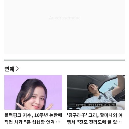
연예
블랙핑크 지수, 10주년 논란에
'김구라子' 그리, 할머니외 여
직접 사과 "큰 섭섭함 안겨 미
행서 "친모 전라도에 잘 있