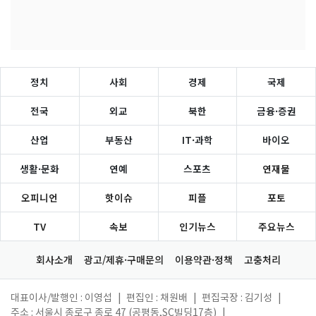
정치
사회
경제
국제
전국
외교
북한
금융·증권
산업
부동산
IT·과학
바이오
생활·문화
연예
스포츠
연재물
오피니언
핫이슈
피플
포토
TV
속보
인기뉴스
주요뉴스
회사소개
광고/제휴·구매문의
이용약관·정책
고충처리
대표이사/발행인 : 이영섭
|
편집인 : 채원배
|
편집국장 : 김기성
|
주소 : 서울시 종로구 종로 47 (공평동,SC빌딩17층)
|