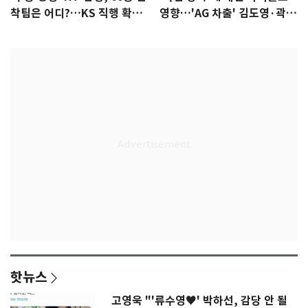
착팀은 어디?…KS 직행 확률
영향…'AG 차출' 김도영·곽빈
77.8%
울상
핫뉴스
고영욱 "'류수영♥' 박하선, 감당 안 될