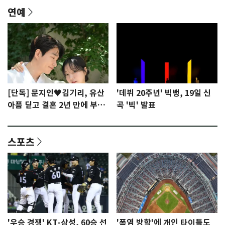
연예
[단독] 문지인♥김기리, 유산
'데뷔 20주년' 빅뱅, 19일 신
아픔 딛고 결혼 2년 만에 부모
곡 '빅' 발표
됐다…7일 득남
스포츠
'우승 경쟁' KT-삼성, 60승 선
'폭염 방학'에 개인 타이틀도