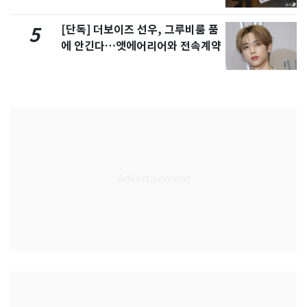
[단독] 더보이즈 선우, 그루비룸 품
5
에 안긴다…앳에어리어와 전속계약