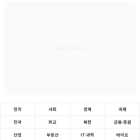
정치
사회
경제
국제
전국
외교
북한
금융·증권
산업
부동산
IT·과학
바이오