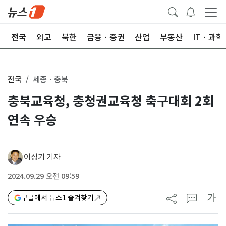
제
전국
외교
북한
금융ㆍ증권
산업
부동산
ITㆍ과학
전국
세종ㆍ충북
충북교육청, 충청권교육청 축구대회 2회
연속 우승
이성기 기자
2024.09.29 오전 09:59
가
구글에서 뉴스1 즐겨찾기