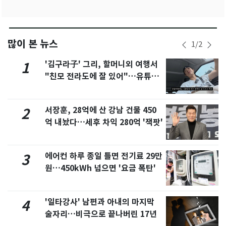
많이 본 뉴스
1
/
2
'김구라子' 그리, 할머니외 여행서
1
"친모 전라도에 잘 있어"…유튜브
서 언급
서장훈, 28억에 산 강남 건물 450
2
억 내놨다…세후 차익 280억 '잭팟'
에어컨 하루 종일 틀면 전기료 29만
3
원…450kWh 넘으면 '요금 폭탄'
'일타강사' 남편과 아내의 마지막
4
술자리…비극으로 끝나버린 17년