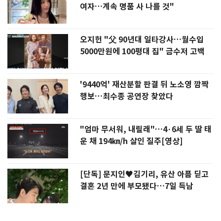
여자…계속 명품 사 나를 것"
오지헌 "父 90년대 일타강사…월수입
5000만원에 100평대 집" 금수저 고백
'9440억' 재산분할 판결 뒤 노소영 깜짝
행보…최수종 공연장 찾았다
"엄마 무서워, 내릴래"…4·6세 두 딸 태
운 채 194㎞/h 살인 질주[영상]
[단독] 문지인♥김기리, 유산 아픔 딛고
결혼 2년 만에 부모됐다…7일 득남