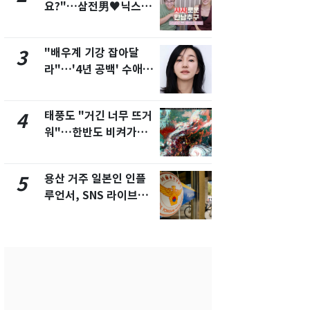
요?"…삼전男♥닉스女
돌파하나…한
3:3 단체소개팅 예능 화
폭염[오늘날
제
"배우계 기강 잡아달
SK하이닉스
3
8
라"…'4년 공백' 수애,
켓 하한가…
SNS 오픈·프로필 공개
에 시초가 
화제
태풍도 "거긴 너무 뜨거
[단독]"이번
4
9
워"…한반도 비켜가는
현, 토스역
'돌핀'과 '찬홈'
울 지하철에
새겼다
용산 거주 일본인 인플
전남광주통
5
10
루언서, SNS 라이브방
무부시장 후
송 도중 사망
윤난실 지명