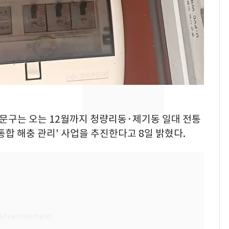
돌파하나…한낮 39도
폭염[오늘날씨]
SK하이닉스 또 프리마
8
켓 하한가…달랑 11주
에 시초가 소동
[단독]"이번 역은 신논
9
현, 토스역입니다"…서
울 지하철에 토스 이름
동대문구는 오는 12월까지 청량리동·제기동 일대 전통
새겼다
전남광주통합특별시 정
통합 해충 관리' 사업을 추진한다고 8일 밝혔다.
10
무부시장 후보 백승주·
윤난실 지명