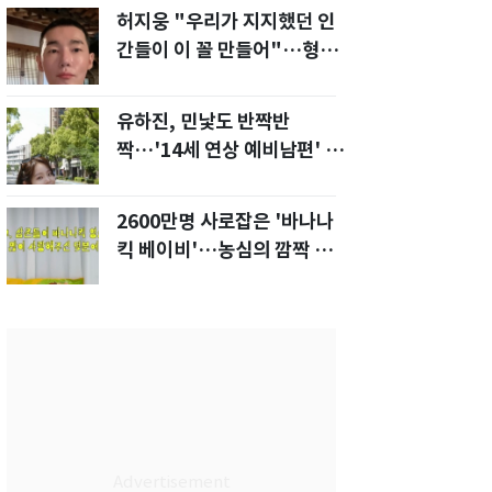
허지웅 "우리가 지지했던 인
간들이 이 꼴 만들어"…형소
법 개정안에 발끈
유하진, 민낯도 반짝반
짝…'14세 연상 예비남편' 강
균성이 반한 청순 미모
2600만명 사로잡은 '바나나
킥 베이비'…농심의 깜짝 선
물