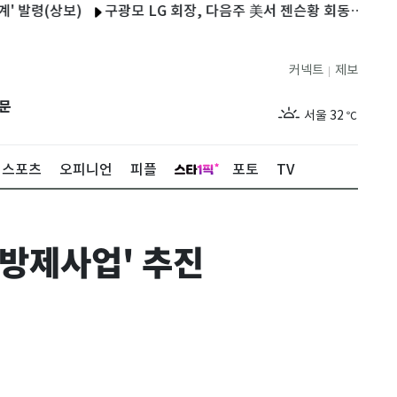
(상보)
구광모 LG 회장, 다음주 美서 젠슨황 회동…로봇·AI 실질
커넥트
제보
|
제주
28
℃
문
서울
32
℃
부산
28
℃
스포츠
오피니언
피플
포토
TV
대구
32
℃
인천
32
℃
 방제사업' 추진
광주
27
℃
대전
32
℃
울산
28
℃
강릉
26
℃
제주
28
℃