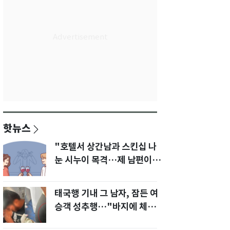
핫뉴스
"호텔서 상간남과 스킨십 나
눈 시누이 목격…제 남편이
입 다물라 하네요"
태국행 기내 그 남자, 잠든 여
승객 성추행…"바지에 체액
까지 묻었다"