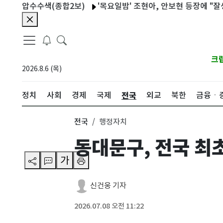
압수수색(종합2보)
'목요일밤' 조현아, 안보현 등장에 "잘생기면 
크
2026.8.6 (목)
전국
정치
사회
경제
국제
외교
북한
금융ㆍ
전국
행정자치
동대문구, 전국 최
가
신건웅 기자
2026.07.08 오전 11:22