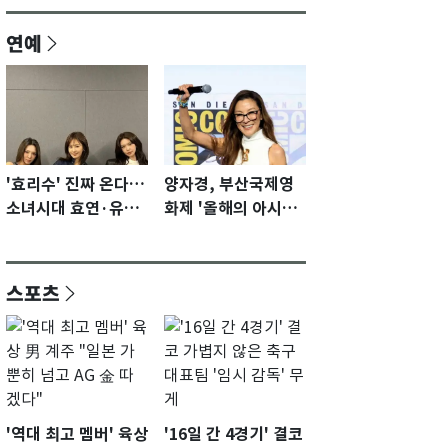
연예
'효리수' 진짜 온다…
양자경, 부산국제영
소녀시대 효연·유리·
화제 '올해의 아시아
수영 유닛 출격 [N이
영화인상' 수상…15
슈]
년만에 부산 온다
스포츠
'역대 최고 멤버' 육상
'16일 간 4경기' 결코