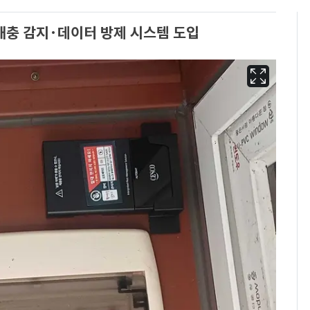
해충 감지·데이터 방제 시스템 도입
삼성전자·SK하이닉스
6
"주주 환원 의미 있게
확대할 것" 약속
펄펄 끓는 서울, 40도
7