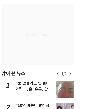
서울
32
℃
부산
28
℃
대구
32
℃
인천
32
℃
광주
27
℃
대전
32
℃
울산
28
℃
강릉
26
℃
많이 본 뉴스
1
/
2
제주
28
℃
"눈 안감기고 입 돌아
삼성전자·S
1
6
가"…'8혼' 유퉁, 안면
"주주 환원 
마비 근황 유튜브서 공
확대할 것" 
개
"10억 버는데 9억 써
펄펄 끓는 서
2
7