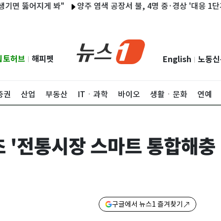
뚫어지게 봐"
양주 염색 공장서 불, 4명 중·경상 '대응 1단계' 발령
립토허브
해피펫
English
노동신
|
|
증권
산업
부동산
ITㆍ과학
바이오
생활ㆍ문화
연예
초 '전통시장 스마트 통합해충
구글에서 뉴스1 즐겨찾기