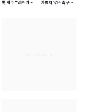
男 계주 "일본 가뿐히
가볍지 않은 축구대
넘고 AG 金 따겠다"
표팀 '임시 감독' 무게