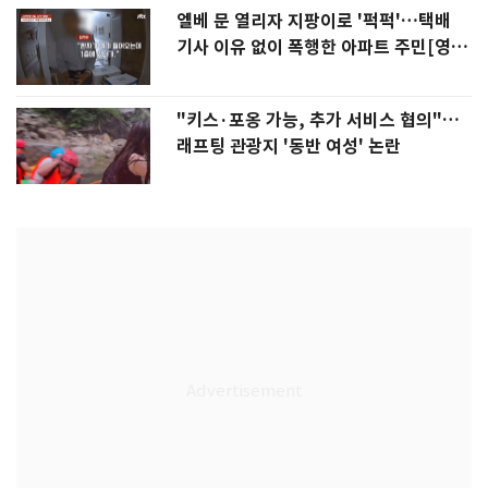
엘베 문 열리자 지팡이로 '퍽퍽'…택배
기사 이유 없이 폭행한 아파트 주민[영
상]
"키스·포옹 가능, 추가 서비스 협의"…
래프팅 관광지 '동반 여성' 논란