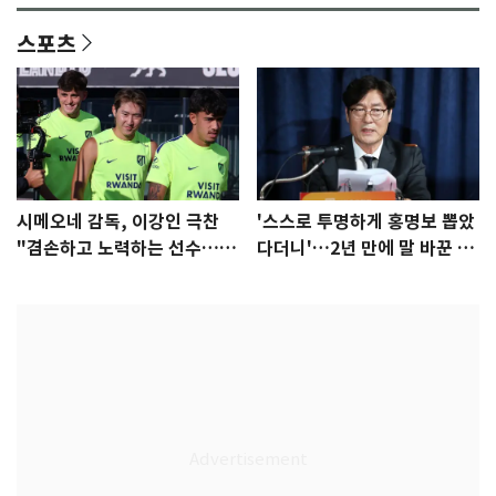
스포츠
시메오네 감독, 이강인 극찬
'스스로 투명하게 홍명보 뽑았
"겸손하고 노력하는 선수…좋
다더니'…2년 만에 말 바꾼 이
은 첫인상"
임생