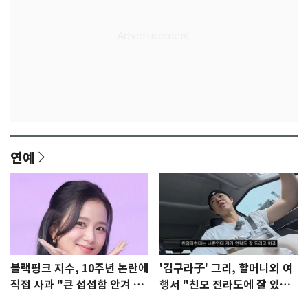
연예
블랙핑크 지수, 10주년 논란에
'김구라子' 그리, 할머니외 여
직접 사과 "큰 섭섭함 안겨 미
행서 "친모 전라도에 잘 있
안"
어"…유튜브서 언급