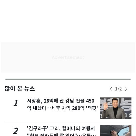
많이 본 뉴스
1
/
2
서장훈, 28억에 산 강남 건물 450
1
억 내놨다…세후 차익 280억 '잭팟'
'김구라子' 그리, 할머니외 여행서
2
"친모 전라도에 잘 있어"…유튜브