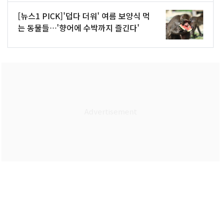
[뉴스1 PICK]'덥다 더워' 여름 보양식 먹
는 동물들…'향어에 수박까지 즐긴다'