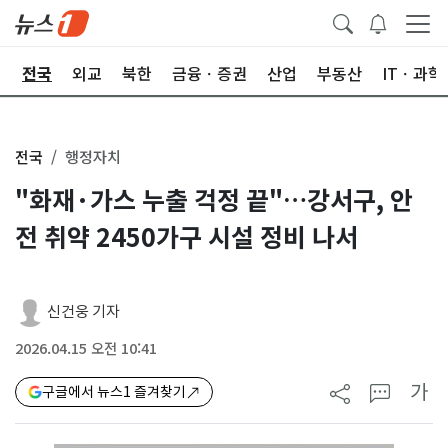
제
전국
외교
북한
금융ㆍ증권
산업
부동산
ITㆍ과학
전국
행정자치
"화재·가스 누출 걱정 끝"…강서구, 안
전 취약 2450가구 시설 정비 나서
신건웅 기자
2026.04.15 오전 10:41
가
구글에서 뉴스1 즐겨찾기