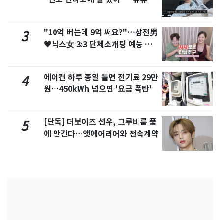
서 언급
"10억 버는데 9억 써요?"…삼전男
3
♥닉스女 3:3 단체소개팅 예능 화
제
에어컨 하루 종일 틀면 전기료 29만
4
원…450kWh 넘으면 '요금 폭탄'
[단독] 더보이즈 선우, 그루비룸 품
5
에 안긴다…앳에어리어와 전속계약