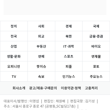
정치
사회
경제
국제
전국
외교
북한
금융·증권
산업
부동산
IT·과학
바이오
생활·문화
연예
스포츠
연재물
오피니언
핫이슈
피플
포토
TV
속보
인기뉴스
주요뉴스
회사소개
광고/제휴·구매문의
이용약관·정책
고충처리
대표이사/발행인 : 이영섭
|
편집인 : 채원배
|
편집국장 : 김기성
|
주소 : 서울시 종로구 종로 47 (공평동,SC빌딩17층)
|