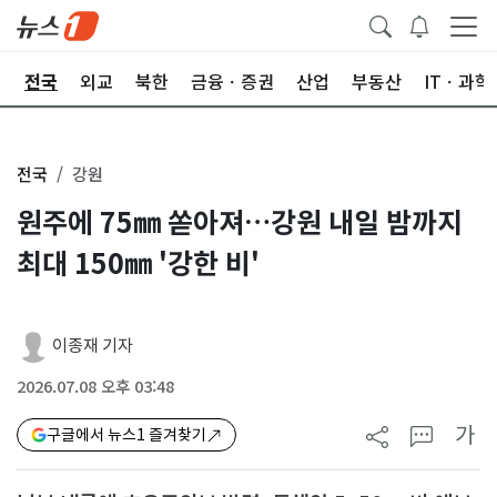
제
전국
외교
북한
금융ㆍ증권
산업
부동산
ITㆍ과학
전국
강원
원주에 75㎜ 쏟아져…강원 내일 밤까지
최대 150㎜ '강한 비'
이종재 기자
2026.07.08 오후 03:48
가
구글에서 뉴스1 즐겨찾기