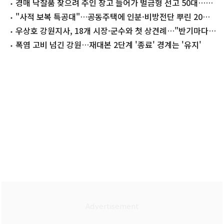
서 '탄식'
경매 낙찰품 찾으려 주인 창고 들어가 벌금형 선고 50대…2
심 판단은
"사적 보복 특공대"…공동주택에 인분·비방전단 뿌린 20대
의 최후
우상호 강원지사, 18개 시장·군수와 첫 상견례…"반기마다
만나자"
폭염 고비 넘긴 강원…재대본 2단계 '종료' 경계는 '유지'