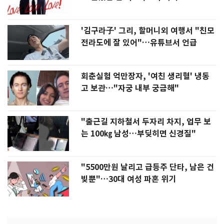
'김구라子' 그리, 할머니외 여행서 "친모
전라도에 잘 있어"…유튜브서 언급
회춘실험 억만장자, '여친 생리혈' 냉동
고 보관…"자궁 내부 궁금해"
"출근길 지하철서 두자리 차지, 업무 보
는 100㎏ 남성…부딪히면 신경질"
"5500만원 날리고 급등주 단타, 남은 건
빚뿐"…30대 여성 파혼 위기