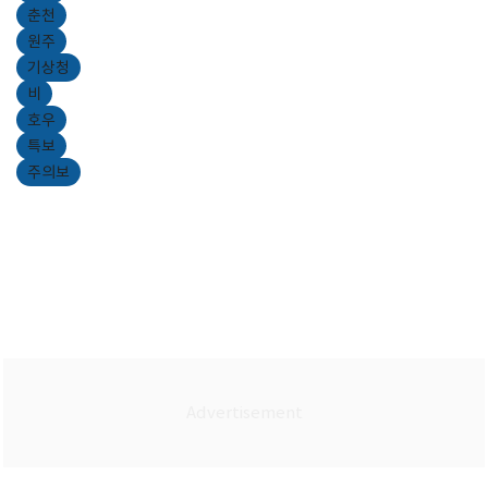
춘천
원주
기상청
비
호우
특보
주의보