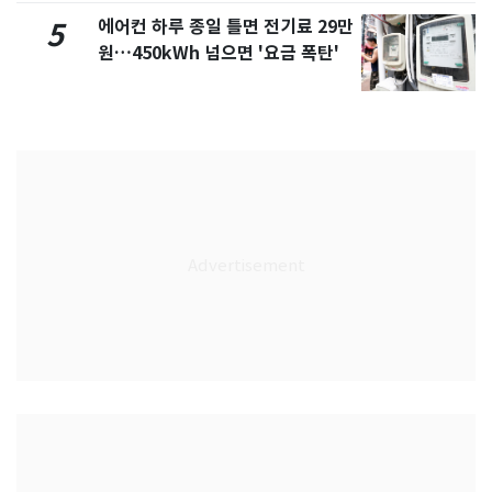
에어컨 하루 종일 틀면 전기료 29만
5
원…450kWh 넘으면 '요금 폭탄'