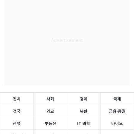
정치
사회
경제
국제
전국
외교
북한
금융·증권
산업
부동산
IT·과학
바이오