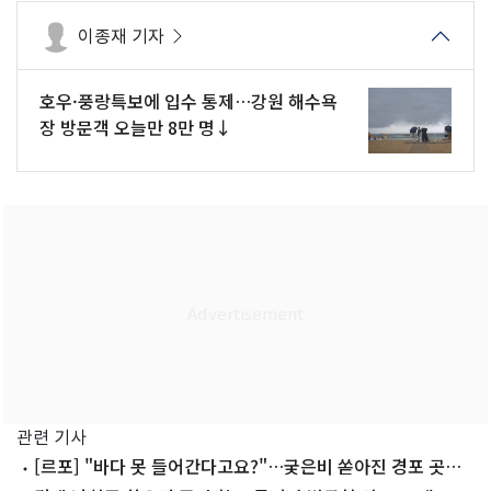
이종재 기자
호우·풍랑특보에 입수 통제…강원 해수욕
장 방문객 오늘만 8만 명↓
관련 기사
[르포] "바다 못 들어간다고요?"…궂은비 쏟아진 경포 곳곳