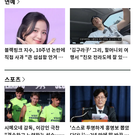
연예
블랙핑크 지수, 10주년 논란에
'김구라子' 그리, 할머니외 여
직접 사과 "큰 섭섭함 안겨 미
행서 "친모 전라도에 잘 있
안"
어"…유튜브서 언급
스포츠
시메오네 감독, 이강인 극찬
'스스로 투명하게 홍명보 뽑았