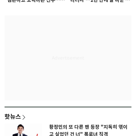
"겸손하고 노력하는 선수…좋
다더니'…2년 만에 말 바꾼 이
은 첫인상"
임생
핫뉴스
황정민의 또 다른 팬 등장 "지독히 엮이
고 싶었던 건 너" 폭로녀 직격