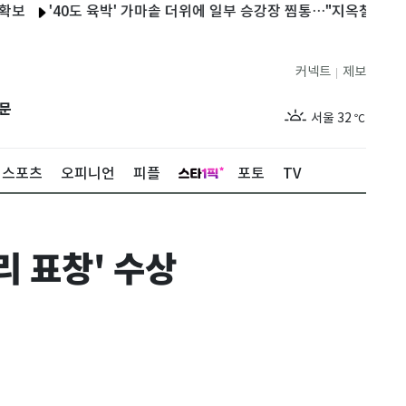
'40도 육박' 가마솥 더위에 일부 승강장 찜통…"지옥철이라도 타고
커넥트
제보
|
제주
28
℃
문
서울
32
℃
부산
31
℃
스포츠
오피니언
피플
포토
TV
대구
32
℃
인천
34
℃
리 표창' 수상
광주
32
℃
대전
32
℃
울산
30
℃
강릉
28
℃
제주
28
℃