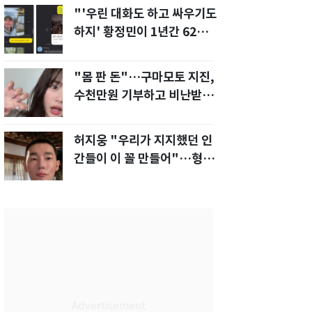
"'우린 대화도 하고 싸우기도
하지' 황정민이 1년간 62차례
먼저 전화"
"몸 판 돈"…구마모토 지진,
수천만원 기부하고 비난받은
성인물 배우
허지웅 "우리가 지지했던 인
간들이 이 꼴 만들어"…형소
법 개정안에 발끈