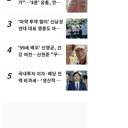
가"…'8혼' 유퉁, 안면
추미애 경기지
마비 근황 유튜브서 공
비상 상황' 
개
'마약 투약 혐의' 신남성
경기 광주 
3
8
연대 대표 영종도 아파
서 40대 女 
트서 숨진 채 발견
견…시신 옆엔
'99세 배우' 신영균, 건
삼성전자·S
4
9
강 여전…신현준 "꾸준
"주주 환원 
히 운동하시는 모습에
확대할 것" 
큰 자극"
국내투자 이자·배당 전
"하늘로 떠
5
10
액 비과세…'생산적 금
속"…이현주
융 ISA' 신설
번째 모발 