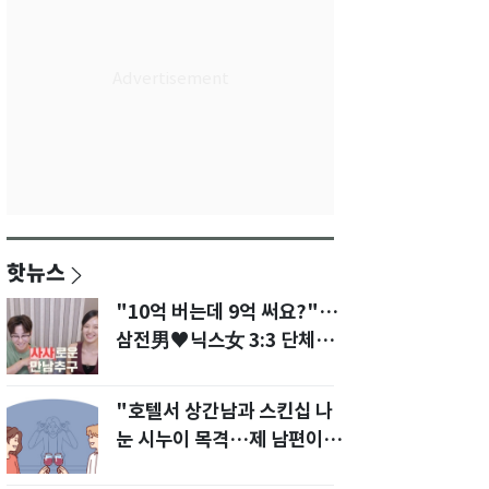
핫뉴스
"10억 버는데 9억 써요?"…
삼전男♥닉스女 3:3 단체소
개팅 예능 화제
"호텔서 상간남과 스킨십 나
눈 시누이 목격…제 남편이
입 다물라 하네요"