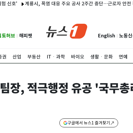
'
계룡시, 폭염 대응 주요 공사 2주간 중단…근로자 안전 확보
립토허브
해피펫
English
노동신
|
|
증권
산업
부동산
ITㆍ과학
바이오
생활ㆍ문화
연예
팀장, 적극행정 유공 '국무총
구글에서 뉴스1 즐겨찾기