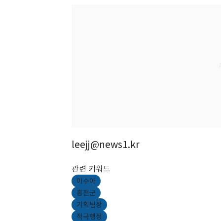
leejj@news1.kr
관련 키워드
이수아
홍천군
기획팀장
적극행정