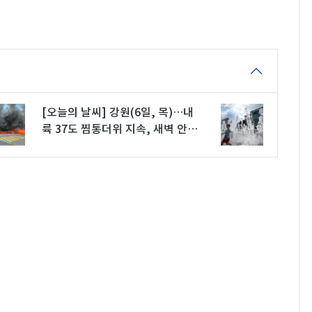
[오늘의 날씨] 강원(6일, 목)…내
륙 37도 찜통더위 지속, 새벽 안개
유의