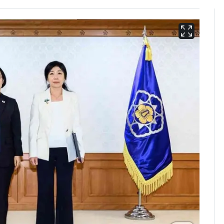
용산 거주 일본인 인플
6
루언서, SNS 라이브방
송 도중 사망
"사실상 부도 상태"…
7