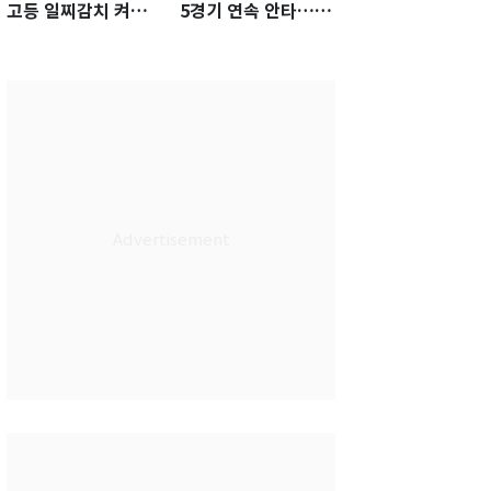
고등 일찌감치 켜졌
5경기 연속 안타…팀
는데 KBO 팔짱만
은 텍사스에 0-6 완패