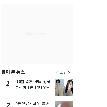
서울
32
℃
부산
31
℃
대구
32
℃
인천
34
℃
광주
32
℃
대전
32
℃
울산
30
℃
강릉
28
℃
많이 본 뉴스
1
/
2
제주
28
℃
'10월 결혼' 45세 강균
용산 거주 
1
6
성…아내는 14세 연하
루언서, SN
배우 유하진(종합)
송 도중 사망
"눈 안감기고 입 돌아
"사실상 부
2
7