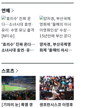
연예
'효리수' 진짜 온다…
양자경, 부산국제영
소녀시대 효연·유리·
화제 '올해의 아시아
수영 유닛 출격 [N이
영화인상' 수상…15
슈]
년만에 부산 온다
스포츠
[기자의 눈] 폭염 경
샌프란시스코 이정후