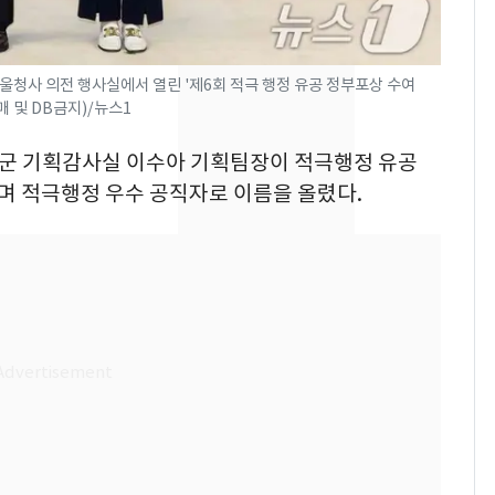
추미애 경기지사, '재정
비상 상황' 선언
경기 광주 아파트 화단
8
울청사 의전 행사실에서 열린 '제6회 적극 행정 유공 정부포상 수여
매 및 DB금지)/뉴스1
서 40대 女 숨진 채 발
견…시신 옆엔 '이불'
홍천군 기획감사실 이수아 기획팀장이 적극행정 유공
삼성전자·SK하이닉스
9
 적극행정 우수 공직자로 이름을 올렸다.
"주주 환원 의미 있게
확대할 것" 약속
"하늘로 떠난 딸과의 약
10
속"…이현주 경사, 세
번째 모발 기부