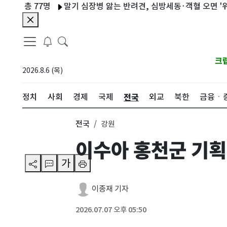
총 77명
말기 심장병 앓는 반려견, 심방세동·객혈 오면 '위험 신호
크
2026.8.6 (목)
전국
정치
사회
경제
국제
외교
북한
금융ㆍ
전국
강원
이수아 홍천군 기획
가
이종재 기자
2026.07.07 오후 05:50