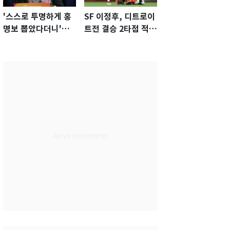
'스스로 투명하게 홍
SF 이정후, 디트로이
명보 뽑았다더니'…2
트전 결승 2타점 적시
년 만에 말 바꾼 이임
타…5-2 승리 견인
생