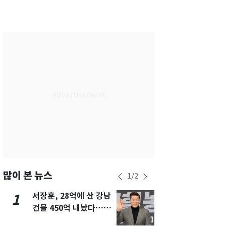
서울
32
℃
부산
30
℃
대구
29
℃
인천
34
℃
광주
33
℃
대전
27
℃
울산
30
℃
강릉
21
℃
제주
29
℃
많이 본 뉴스
1
/
2
서장훈, 28억에 산 강남
13호 태풍 '
1
6
건물 450억 내놨다…세
키나와·가고
후 차익 280억 '잭팟'
근…26만명