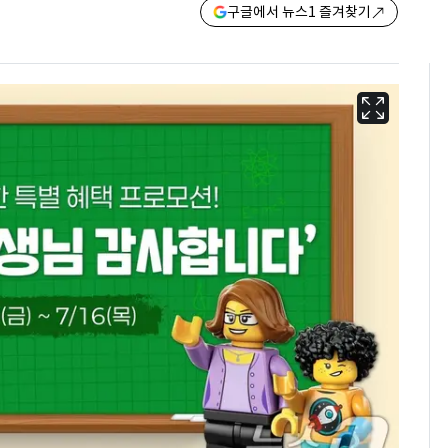
구글에서 뉴스1 즐겨찾기
13호 태풍 '돌핀' 日오
6
키나와·가고시마현 접
근…26만명 대피령