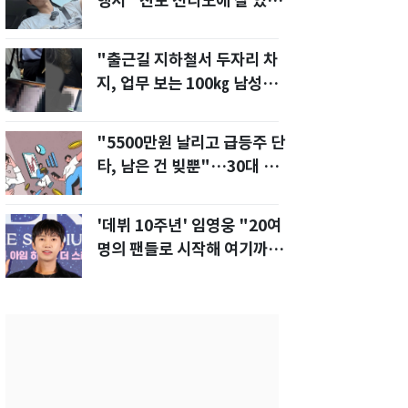
행서 "친모 전라도에 잘 있
어"…유튜브서 언급
"출근길 지하철서 두자리 차
지, 업무 보는 100㎏ 남성…
부딪히면 신경질"
"5500만원 날리고 급등주 단
타, 남은 건 빚뿐"…30대 여
성 파혼 위기
'데뷔 10주년' 임영웅 "20여
명의 팬들로 시작해 여기까
지…진심 감사"