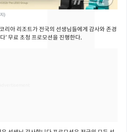
낮 최고 37도 폭염 계
7
지)
속…전국 곳곳 비 [오늘
날씨]
드 코리아 리조트가 전국의 선생님들에게 감사와 존경
[단독] 경찰, '김부장'
8
니다’ 무료 초청 프로모션을 진행한다.
제작사 회장 수사…자본
시장법 위반 의혹
[단독]중수청 가는 검찰
9
수사관 경력 합산 추
진…법무사·집행관 '혜
택' 유지
"캐리비안 베이 여자 탈
10
의실에 남자가 있어
요"…경찰 수사
션은 선생님 감사합니다 프로모션은 전국의 모든 선