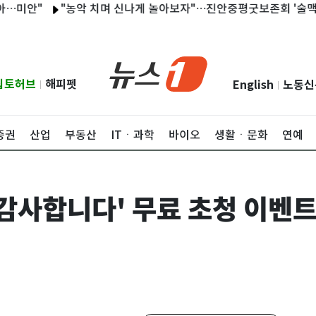
"
"농악 치며 신나게 놀아보자"…진안중평굿보존회 '술맥이굿' 
립토허브
해피펫
English
노동신
|
|
증권
산업
부동산
ITㆍ과학
바이오
생활ㆍ문화
연예
 감사합니다' 무료 초청 이벤