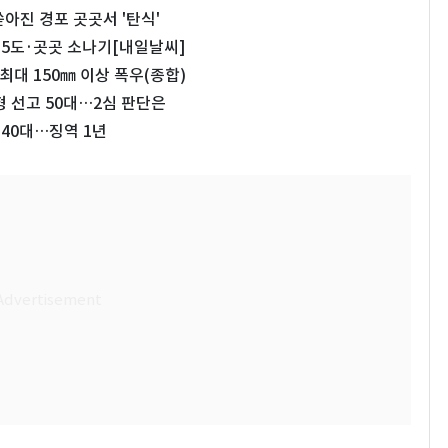
아진 경포 곳곳서 '탄식'
35도·곳곳 소나기[내일날씨]
최대 150㎜ 이상 폭우(종합)
 선고 50대…2심 판단은
40대…징역 1년