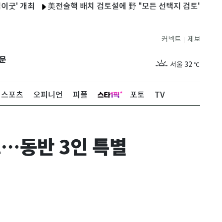
개최
美전술핵 배치 검토설에 野 "모든 선택지 검토" 與 "안보 선동
커넥트
제보
|
제주
29
℃
문
서울
32
℃
부산
30
℃
스포츠
오피니언
피플
포토
TV
대구
29
℃
인천
34
℃
트…동반 3인 특별
광주
33
℃
대전
27
℃
울산
30
℃
강릉
21
℃
제주
29
℃