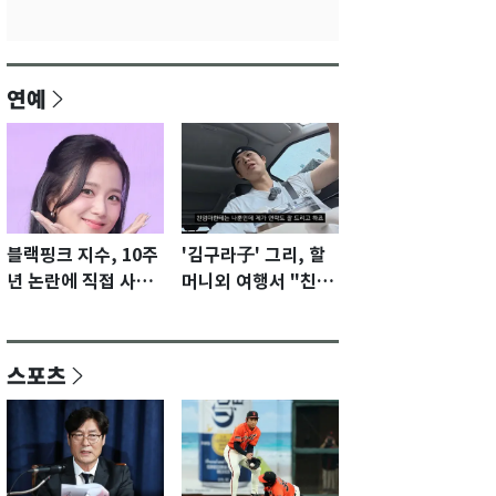
연예
블랙핑크 지수, 10주
'김구라子' 그리, 할
년 논란에 직접 사과
머니외 여행서 "친모
"큰 섭섭함 안겨 미
전라도에 잘 있어"…
안"
유튜브서 언급
스포츠