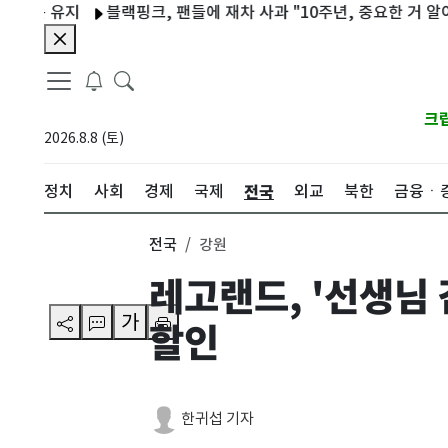
 유지
블랙핑크, 팬들에 재차 사과 "10주년, 중요한 거 알아…미안
크
2026.8.8 (토)
전국
정치
사회
경제
국제
외교
북한
금융ㆍ
전국
강원
레고랜드, '선생님
가
할인
한귀섭 기자