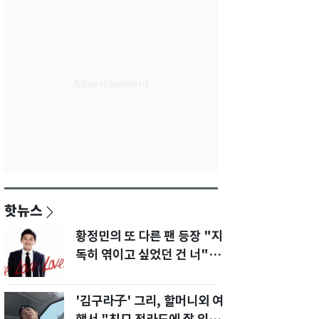
핫뉴스
황정민의 또 다른 팬 등장 "지
독히 엮이고 싶었던 건 너" 폭
로녀 직격
'김구라子' 그리, 할머니외 여