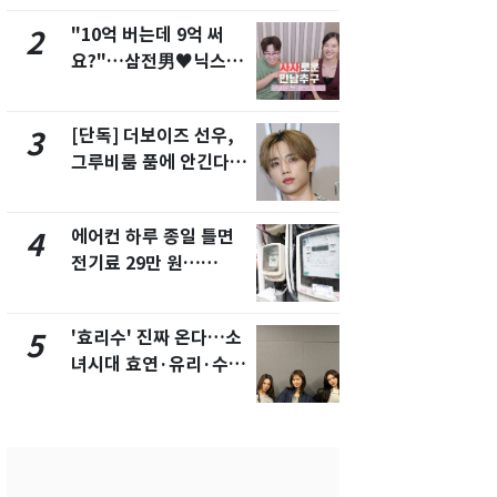
"10억 버는데 9억 써
낮 최고 37
2
7
요?"…삼전男♥닉스女
속…전국 곳곳
3:3 단체소개팅 예능 화
날씨]
제
[단독] 더보이즈 선우,
[단독] 경찰,
3
8
그루비룸 품에 안긴다…
제작사 회장
앳에어리어와 전속계약
시장법 위반
에어컨 하루 종일 틀면
[단독]중수
4
9
전기료 29만 원…
수사관 경력
450kWh 넘으면 '요금
진…법무사·
폭탄'
택' 유지
'효리수' 진짜 온다…소
"캐리비안 
5
10
녀시대 효연·유리·수영
의실에 남자
유닛 출격 [N이슈]
요"…경찰 