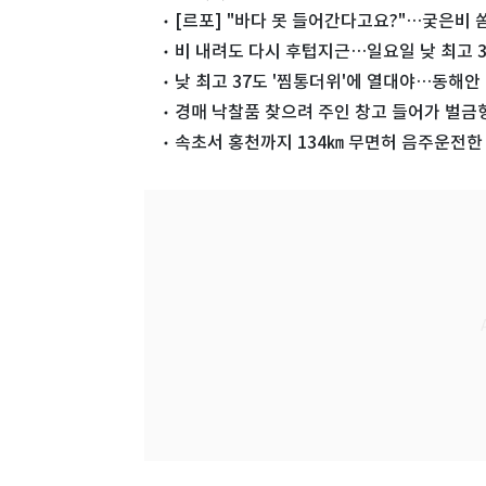
[르포] "바다 못 들어간다고요?"…궂은비 쏟
비 내려도 다시 후텁지근…일요일 낮 최고 
낮 최고 37도 '찜통더위'에 열대야…동해안 
경매 낙찰품 찾으려 주인 창고 들어가 벌금형
속초서 홍천까지 134㎞ 무면허 음주운전한 