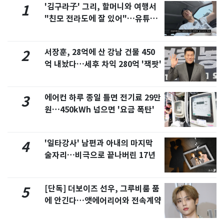
'김구라子' 그리, 할머니와 여행서
1
"친모 전라도에 잘 있어"…유튜브
서 언급
서장훈, 28억에 산 강남 건물 450
2
억 내놨다…세후 차익 280억 '잭팟'
에어컨 하루 종일 틀면 전기료 29만
3
원…450kWh 넘으면 '요금 폭탄'
'일타강사' 남편과 아내의 마지막
4
술자리…비극으로 끝나버린 17년
[단독] 더보이즈 선우, 그루비룸 품
5
에 안긴다…앳에어리어와 전속계약