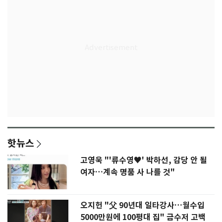
핫뉴스
고영욱 "'류수영♥' 박하선, 감당 안 될
여자…계속 명품 사 나를 것"
오지헌 "父 90년대 일타강사…월수입
5000만원에 100평대 집" 금수저 고백