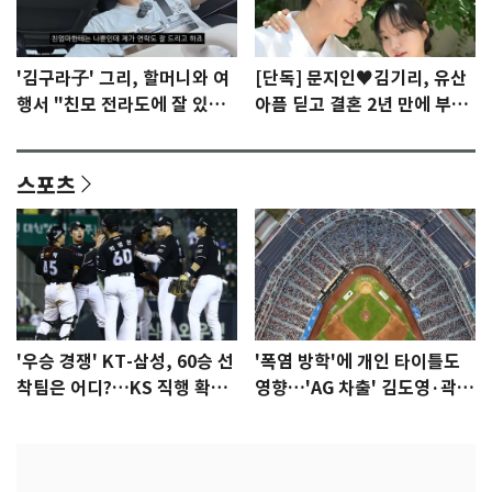
'김구라子' 그리, 할머니와 여
[단독] 문지인♥김기리, 유산
행서 "친모 전라도에 잘 있
아픔 딛고 결혼 2년 만에 부모
어"…유튜브서 언급
됐다…7일 득남
스포츠
'우승 경쟁' KT-삼성, 60승 선
'폭염 방학'에 개인 타이틀도
착팀은 어디?…KS 직행 확률
영향…'AG 차출' 김도영·곽빈
77.8%
울상