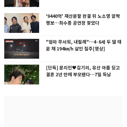
'9440억' 재산분할 판결 뒤 노소영 깜짝
행보…최수종 공연장 찾았다
"엄마 무서워, 내릴래"…4·6세 두 딸 태
운 채 194㎞/h 살인 질주[영상]
[단독] 문지인♥김기리, 유산 아픔 딛고
결혼 2년 만에 부모됐다…7일 득남