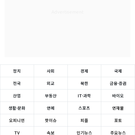
정치
사회
경제
국제
전국
외교
북한
금융·증권
산업
부동산
IT·과학
바이오
생활·문화
연예
스포츠
연재물
오피니언
핫이슈
피플
포토
TV
속보
인기뉴스
주요뉴스