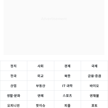
정치
사회
경제
국제
전국
외교
북한
금융·증권
산업
부동산
IT·과학
바이오
생활·문화
연예
스포츠
연재물
오피니언
핫이슈
피플
포토