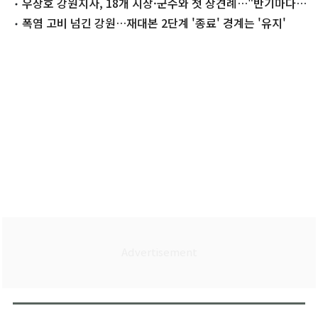
우상호 강원지사, 18개 시장·군수와 첫 상견례…"반기마다
만나자"
폭염 고비 넘긴 강원…재대본 2단계 '종료' 경계는 '유지'