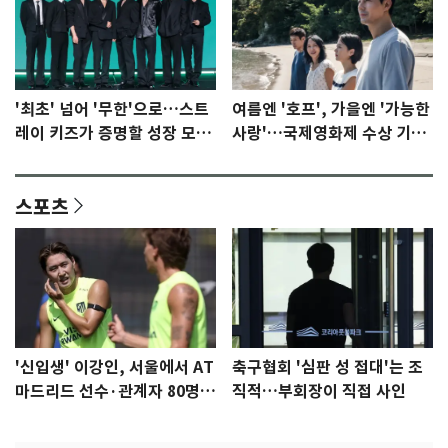
'최초' 넘어 '무한'으로…스트
여름엔 '호프', 가을엔 '가능한
레이 키즈가 증명할 성장 모멘
사랑'…국제영화제 수상 기대
텀 [N이슈]
감 [N이슈]
스포츠
'신입생' 이강인, 서울에서 AT
축구협회 '심판 성 접대'는 조
마드리드 선수·관계자 80명
직적…부회장이 직접 사인
식사 대접