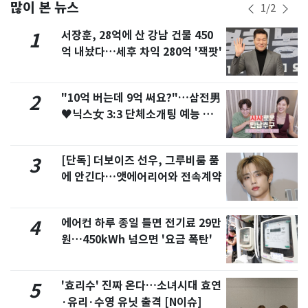
많이 본 뉴스
1
/
2
서장훈, 28억에 산 강남 건물 450
1
억 내놨다…세후 차익 280억 '잭팟'
"10억 버는데 9억 써요?"…삼전男
2
♥닉스女 3:3 단체소개팅 예능 화
제
[단독] 더보이즈 선우, 그루비룸 품
3
에 안긴다…앳에어리어와 전속계약
에어컨 하루 종일 틀면 전기료 29만
4
원…450kWh 넘으면 '요금 폭탄'
'효리수' 진짜 온다…소녀시대 효연
5
·유리·수영 유닛 출격 [N이슈]