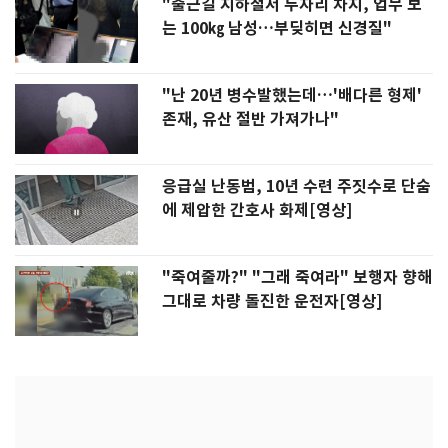
"출근길 지하철서 두자리 차지, 업무 보
는 100㎏ 남성…부딪히면 신경질"
"난 20년 병수발했는데…'배다른 형제'
존재, 유산 절반 가져가나"
응급실 난동범, 10년 수련 주짓수로 단숨
에 제압한 간호사 화제[영상]
"죽여줄까?" "그래 죽여라" 보행자 향해
그대로 차량 돌진한 운전자[영상]