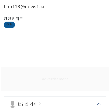
han123@news1.kr
관련 키워드
춘천
한귀섭 기자