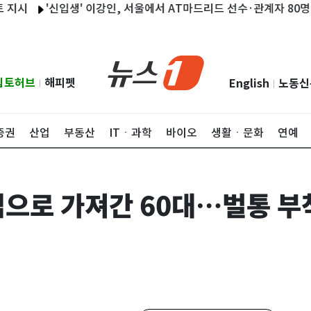
'신입생' 이강인, 서울에서 AT마드리드 선수·관계자 80명 식사 
립토허브
해피펫
English
노동신
|
|
증권
산업
부동산
ITㆍ과학
바이오
생활ㆍ문화
연예
집으로 가져간 60대…벌통 부착