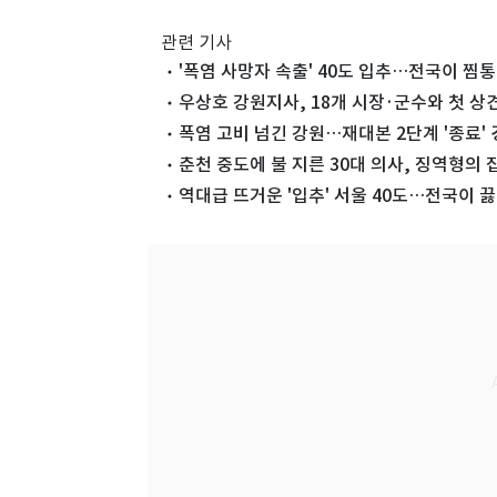
관련 기사
'폭염 사망자 속출' 40도 입추…전국이 찜통
우상호 강원지사, 18개 시장·군수와 첫 
폭염 고비 넘긴 강원…재대본 2단계 '종료' 
춘천 중도에 불 지른 30대 의사, 징역형의
역대급 뜨거운 '입추' 서울 40도…전국이 