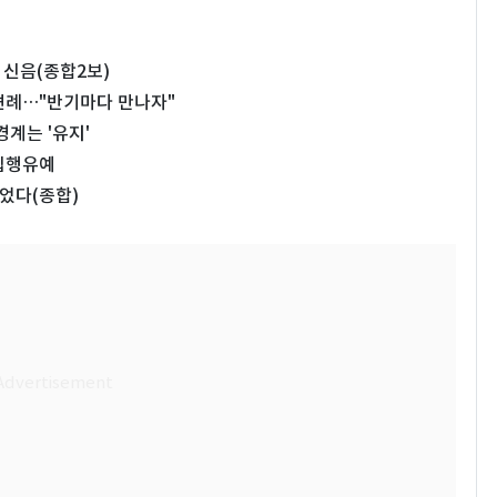
 신음(종합2보)
상견례…"반기마다 만나자"
경계는 '유지'
 집행유예
끓었다(종합)