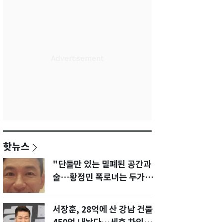
핫뉴스
"단둘만 있는 밀폐된 공간과
술…황정민 폭로녀는 두가지
에 집착했다"
서장훈, 28억에 산 강남 건물