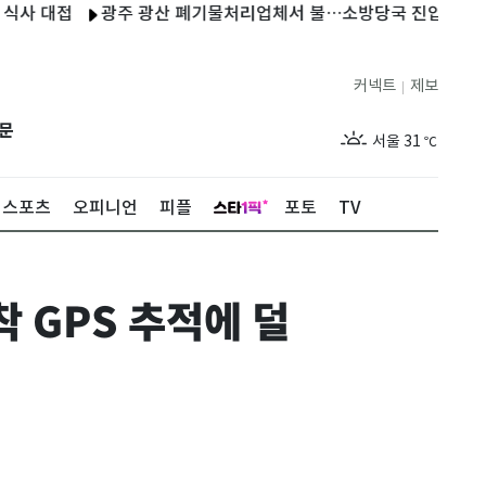
대접
광주 광산 폐기물처리업체서 불…소방당국 진압 중
日, 러
커넥트
제보
|
제주
29
℃
문
서울
31
℃
부산
29
℃
스포츠
오피니언
피플
포토
TV
대구
30
℃
인천
30
℃
 GPS 추적에 덜
광주
31
℃
대전
29
℃
울산
28
℃
강릉
26
℃
제주
29
℃