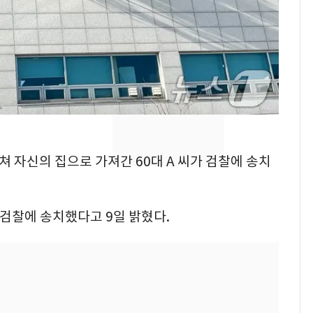
"캐리비안 베이 여자 탈
7
의실에 남자가 있어
요"…경찰 수사
전남광주 화정역 인근서
8
교통사고로 40대 심정
지…6명 부상
[단독]중수청 가는 검찰
9
훔쳐 자신의 집으로 가져간 60대 A 씨가 검찰에 송치
수사관 경력 합산 추
진…법무사·집행관 '혜
택' 유지
축구협회, 외국인 심판
10
 검찰에 송치했다고 9일 밝혔다.
들 10여명 대상 '성 접
대' 의혹…월드컵·올림
픽 예선 등