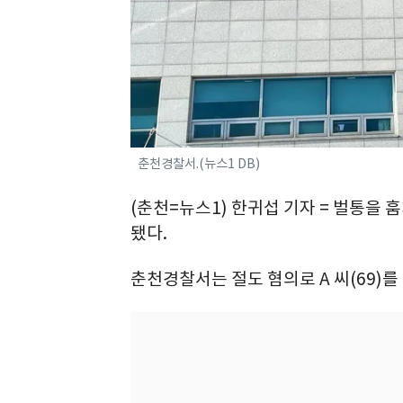
춘천경찰서.(뉴스1 DB)
(춘천=뉴스1) 한귀섭 기자 = 벌통을 
됐다.
춘천경찰서는 절도 혐의로 A 씨(69)를