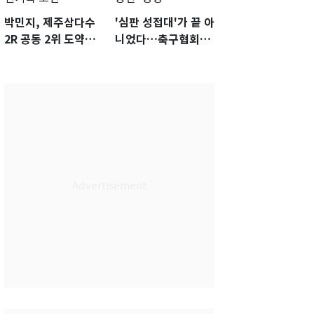
박민지, 제주삼다수
'심판 성접대'가 끝 아
2R 공동 2위 도약…
니었다…축구협회장
통산 최다 21승 신기
출장에 부인 3회 동반
록 도전
'펑펑'