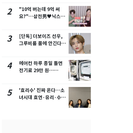
"10억 버는데 9억 써
"캐리비안 
2
7
요?"…삼전男♥닉스女
의실에 남자
3:3 단체소개팅 예능 화
요"…경찰 
제
[단독] 더보이즈 선우,
전남광주 화
3
8
그루비룸 품에 안긴다…
교통사고로 
앳에어리어와 전속계약
지…6명 부
에어컨 하루 종일 틀면
[단독]중수
4
9
전기료 29만 원…
수사관 경력
450kWh 넘으면 '요금
진…법무사·
폭탄'
택' 유지
'효리수' 진짜 온다…소
축구협회, 
5
10
녀시대 효연·유리·수영
들 10여명 대
유닛 출격 [N이슈]
대' 의혹…
픽 예선 등