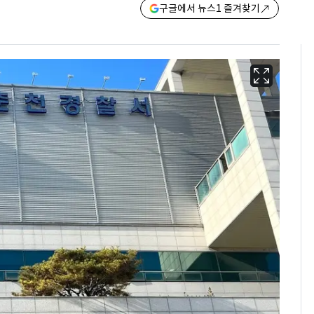
구글에서 뉴스1 즐겨찾기
13호 태풍 '돌핀' 日오
6
키나와·가고시마현 접
근…26만명 대피령