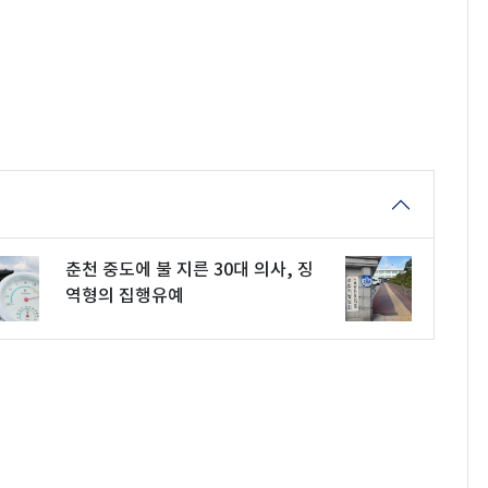
춘천 중도에 불 지른 30대 의사, 징
역형의 집행유예