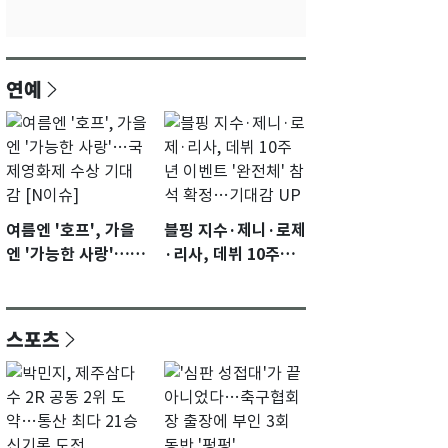
연예
여름엔 '호프', 가을
블핑 지수·제니·로제
엔 '가능한 사랑'…국
·리사, 데뷔 10주년
제영화제 수상 기대
이벤트 '완전체' 참석
감 [N이슈]
확정…기대감 UP
스포츠