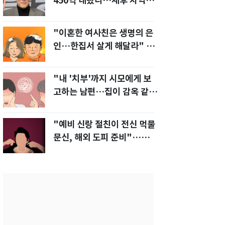
450억 내놨다…세후 차익
280억 '잭팟'
"이혼한 여사친은 생명의 은
인…한집서 살게 해달라" 남
편 요구에 '절망'
"내 '치부'까지 시모에게 보
고하는 남편…집이 감옥 같
다" 아내 고통
"예비 신랑 절친이 전신 먹물
문신, 해외 도피 준비"…예비
신부 '혼란'