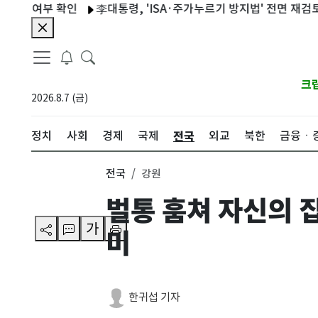
여부 확인
李대통령, 'ISA·주가누르기 방지법' 전면 재검토 지시
크
2026.8.7 (금)
전국
정치
사회
경제
국제
외교
북한
금융ㆍ
전국
강원
벌통 훔쳐 자신의 
가
미
한귀섭 기자