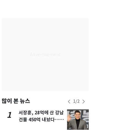
서울
31
℃
부산
29
℃
대구
30
℃
인천
30
℃
광주
31
℃
대전
29
℃
울산
28
℃
강릉
26
℃
제주
29
℃
많이 본 뉴스
1
/
2
서장훈, 28억에 산 강남
13호 태풍 '
1
6
건물 450억 내놨다…세
키나와·가고
후 차익 280억 '잭팟'
근…26만명