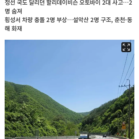
정선 국도 달리던 할리데이비슨 오토바이 2대 사고…2
명 숨져
횡성서 차량 충돌 2명 부상…설악산 2명 구조, 춘천·동
해 화재