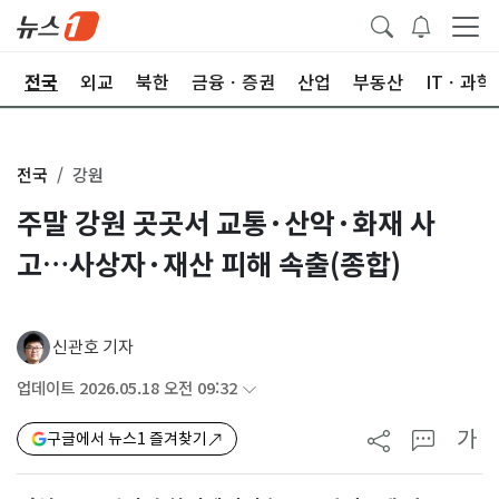
제
전국
외교
북한
금융ㆍ증권
산업
부동산
ITㆍ과학
전국
강원
주말 강원 곳곳서 교통·산악·화재 사
고…사상자·재산 피해 속출(종합)
신관호 기자
업데이트 2026.05.18 오전 09:32
가
구글에서 뉴스1 즐겨찾기