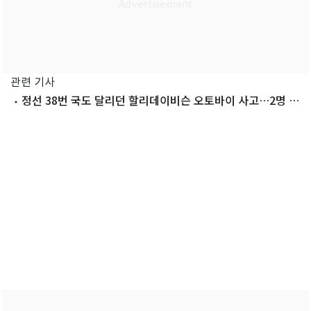
관련 기사
정선 38번 국도 달리던 할리데이비슨 오토바이 사고…2명 숨
져