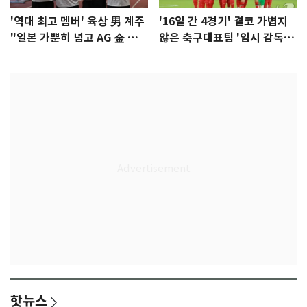
'역대 최고 멤버' 육상 男 계주
'16일 간 4경기' 결코 가볍지
"일본 가뿐히 넘고 AG 金 따겠
않은 축구대표팀 '임시 감독'
다"
무게
핫뉴스