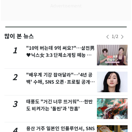
많이 본 뉴스
1
/
2
"10억 버는데 9억 써요?"…삼전男
1
♥닉스女 3:3 단체소개팅 예능 화
제
"배우계 기강 잡아달라"…'4년 공
2
백' 수애, SNS 오픈·프로필 공개
화제
태풍도 "거긴 너무 뜨거워"…한반
3
도 비켜가는 '돌핀'과 '찬홈'
용산 거주 일본인 인플루언서, SNS
4