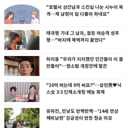
"호텔서 상간남과 스킨십 나눈 시누이 목
격…제 남편이 입 다물라 하네요"
태국행 기내 그 남자, 잠든 여승객 성추
행…"바지에 체액까지 묻었다"
허지웅 "우리가 지지했던 인간들이 이 꼴
만들어"…형소법 개정안에 발끈
"10억 버는데 9억 써요?"…삼전男♥닉
스女 3:3 단체소개팅 예능 화제
유하진, 민낯도 반짝반짝…'14세 연상
예비남편' 강균성이 반한 청순 미모