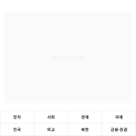
정치
사회
경제
국제
전국
외교
북한
금융·증권