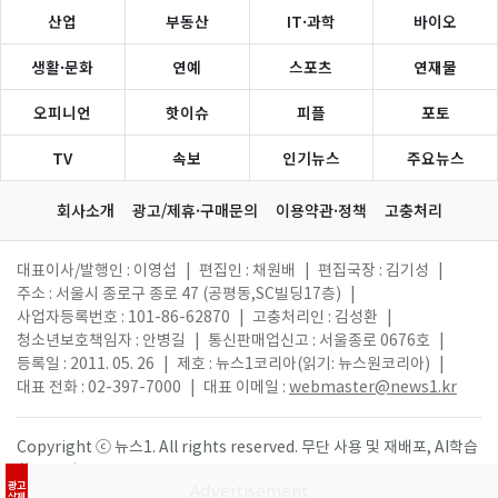
산업
부동산
IT·과학
바이오
생활·문화
연예
스포츠
연재물
오피니언
핫이슈
피플
포토
TV
속보
인기뉴스
주요뉴스
회사소개
광고/제휴·구매문의
이용약관·정책
고충처리
대표이사/발행인 : 이영섭
|
편집인 : 채원배
|
편집국장 : 김기성
|
주소 : 서울시 종로구 종로 47 (공평동,SC빌딩17층)
|
사업자등록번호 : 101-86-62870
|
고충처리인 : 김성환
|
청소년보호책임자 : 안병길
|
통신판매업신고 : 서울종로 0676호
|
등록일 : 2011. 05. 26
|
제호 : 뉴스1코리아(읽기: 뉴스원코리아)
|
대표 전화 : 02-397-7000
|
대표 이메일 :
webmaster@news1.kr
Copyright ⓒ 뉴스1. All rights reserved. 무단 사용 및 재배포, AI학습
활용 금지.
광고
삭제