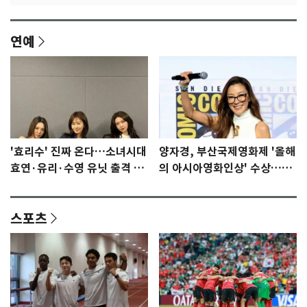
연예
'효리수' 진짜 온다…소녀시대
양자경, 부산국제영화제 '올해
효연·유리·수영 유닛 출격 [N
의 아시아영화인상' 수상…15
이슈]
년만에 부산 온다
스포츠