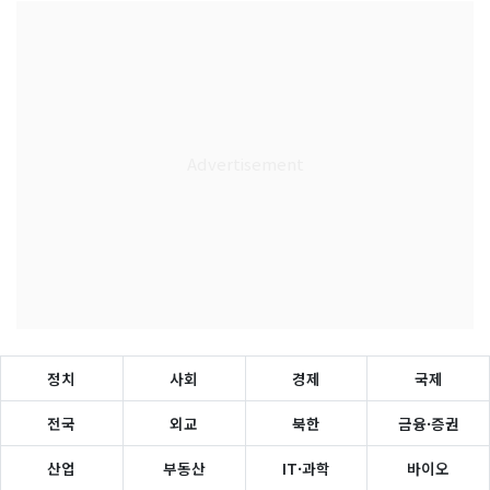
정치
사회
경제
국제
전국
외교
북한
금융·증권
산업
부동산
IT·과학
바이오