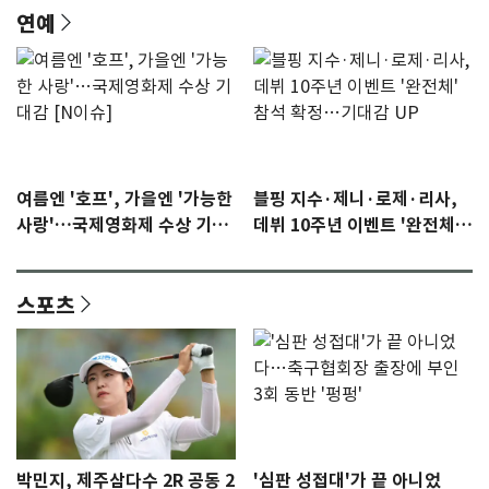
연예
여름엔 '호프', 가을엔 '가능한
블핑 지수·제니·로제·리사,
사랑'…국제영화제 수상 기대
데뷔 10주년 이벤트 '완전체'
감 [N이슈]
참석 확정…기대감 UP
스포츠
박민지, 제주삼다수 2R 공동 2
'심판 성접대'가 끝 아니었