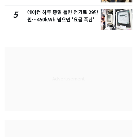
에어컨 하루 종일 틀면 전기료 29만
5
원…450kWh 넘으면 '요금 폭탄'