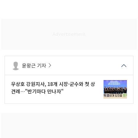
윤왕근 기자
우상호 강원지사, 18개 시장·군수와 첫 상
견례…"반기마다 만나자"