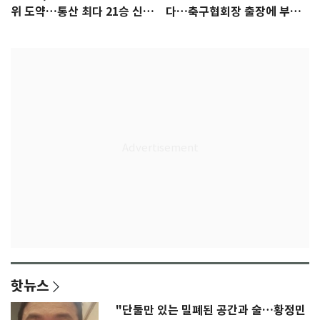
위 도약…통산 최다 21승 신기
다…축구협회장 출장에 부인
록 도전
3회 동반 '펑펑'
핫뉴스
"단둘만 있는 밀폐된 공간과 술…황정민