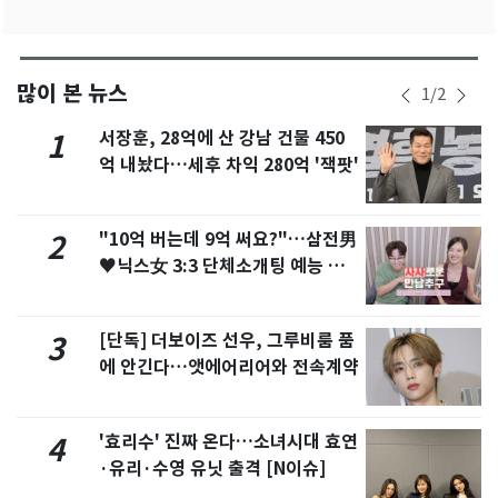
많이 본 뉴스
1
/
2
서장훈, 28억에 산 강남 건물 450
1
억 내놨다…세후 차익 280억 '잭팟'
"10억 버는데 9억 써요?"…삼전男
2
♥닉스女 3:3 단체소개팅 예능 화
제
[단독] 더보이즈 선우, 그루비룸 품
3
에 안긴다…앳에어리어와 전속계약
'효리수' 진짜 온다…소녀시대 효연
4
·유리·수영 유닛 출격 [N이슈]