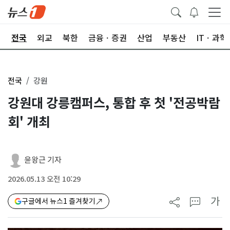
제
전국
외교
북한
금융ㆍ증권
산업
부동산
ITㆍ과학
전국
강원
강원대 강릉캠퍼스, 통합 후 첫 '전공박람
회' 개최
윤왕근 기자
2026.05.13 오전 10:29
가
구글에서 뉴스1 즐겨찾기