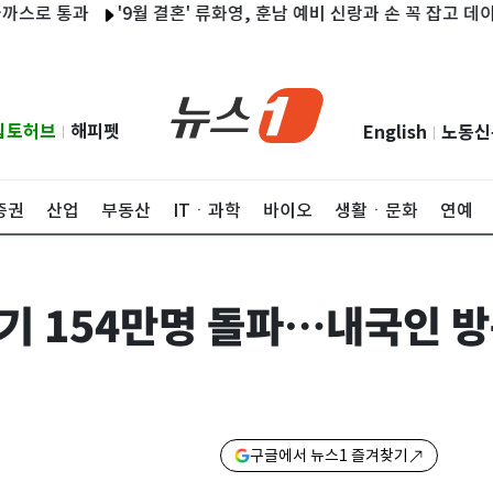
 통과
'9월 결혼' 류화영, 훈남 예비 신랑과 손 꼭 잡고 데이트 [N
립토허브
해피펫
English
노동신
|
|
증권
산업
부동산
ITㆍ과학
바이오
생활ㆍ문화
연예
분기 154만명 돌파…내국인 방
구글에서 뉴스1 즐겨찾기