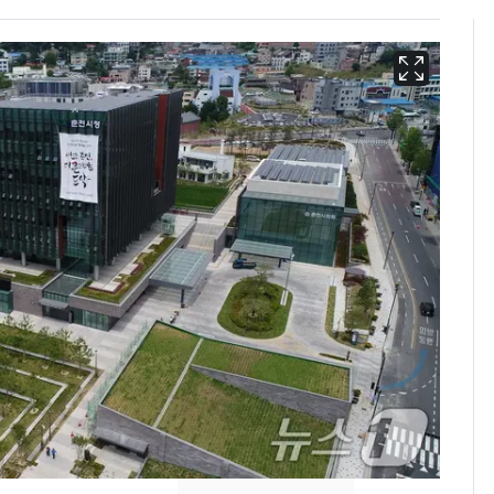
13호 태풍 '돌핀' 日오
6
키나와·가고시마현 접
근…26만명 대피령
낮 최고 37도 폭염 계
7