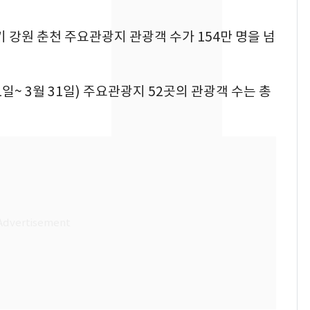
속…전국 곳곳 비 [오늘
날씨]
분기 강원 춘천 주요관광지 관광객 수가 154만 명을 넘
[단독] 경찰, '김부장'
8
제작사 회장 수사…자본
시장법 위반 의혹
1일~ 3월 31일) 주요관광지 52곳의 관광객 수는 총
[단독]중수청 가는 검찰
9
수사관 경력 합산 추
진…법무사·집행관 '혜
택' 유지
전남광주 화정역 인근서
10
교통사고로 40대 심정
지…6명 부상