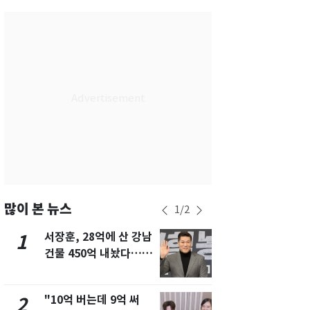
서울
27
℃
부산
29
℃
대구
29
℃
인천
29
℃
광주
28
℃
대전
28
℃
울산
28
℃
강릉
21
℃
많이 본 뉴스
1
/
2
제주
29
℃
서장훈, 28억에 산 강남
13호 태풍 '
1
6
건물 450억 내놨다…세
키나와·가고
후 차익 280억 '잭팟'
근…26만명
"10억 버는데 9억 써
낮 최고 37
2
7