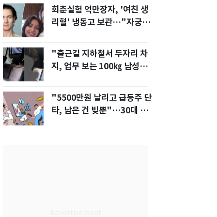
회춘실험 억만장자, '여친 생
리혈' 냉동고 보관…"자궁 내
부 궁금해"
"출근길 지하철서 두자리 차
지, 업무 보는 100㎏ 남성…
부딪히면 신경질"
"5500만원 날리고 급등주 단
타, 남은 건 빚뿐"…30대 여
성 파혼 위기