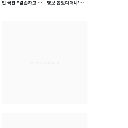
인 극찬 "겸손하고 노
명보 뽑았다더니'…2
력하는 선수…좋은
년 만에 말 바꾼 이임
첫인상"
생