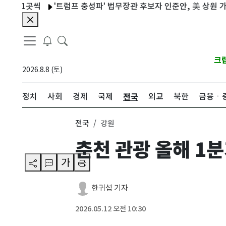
1곳씩
'트럼프 충성파' 법무장관 후보자 인준안, 美 상원 가까스로
크
2026.8.8 (토)
전국
정치
사회
경제
국제
외교
북한
금융ㆍ
전국
강원
춘천 관광 올해 1
가
한귀섭 기자
2026.05.12 오전 10:30