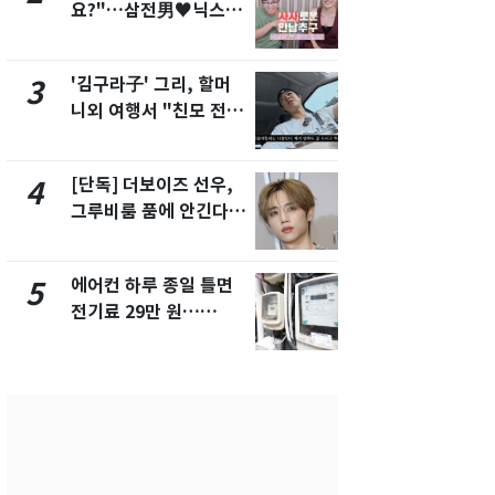
요?"…삼전男♥닉스女
속…전국 곳곳
3:3 단체소개팅 예능 화
날씨]
제
'김구라子' 그리, 할머
[단독] 경찰,
3
8
니외 여행서 "친모 전라
제작사 회장
도에 잘 있어"…유튜브
시장법 위반
서 언급
[단독] 더보이즈 선우,
[단독]중수
4
9
그루비룸 품에 안긴다…
수사관 경력
앳에어리어와 전속계약
진…법무사·
택' 유지
에어컨 하루 종일 틀면
전남광주 화
5
10
전기료 29만 원…
교통사고로 
450kWh 넘으면 '요금
지…6명 부
폭탄'