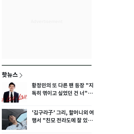
핫뉴스
황정민의 또 다른 팬 등장 "지
독히 엮이고 싶었던 건 너" 폭
로녀 직격
'김구라子' 그리, 할머니외 여
행서 "친모 전라도에 잘 있
어"…유튜브서 언급