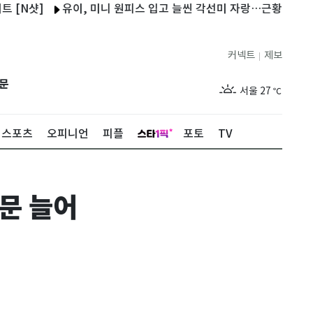
샷]
유이, 미니 원피스 입고 늘씬 각선미 자랑…근황 공개 [N샷]
커넥트
제보
|
제주
29
℃
문
서울
27
℃
부산
29
℃
스포츠
오피니언
피플
포토
TV
대구
29
℃
인천
29
℃
문 늘어
광주
28
℃
대전
28
℃
울산
28
℃
강릉
21
℃
제주
29
℃