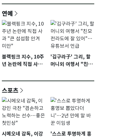
연예
블랙핑크 지수, 10주
'김구라子' 그리, 할
년 논란에 직접 사과
머니외 여행서 "친모
"큰 섭섭함 안겨 미
전라도에 잘 있어"…
안"
유튜브서 언급
스포츠
시메오네 감독, 이강
'스스로 투명하게 홍