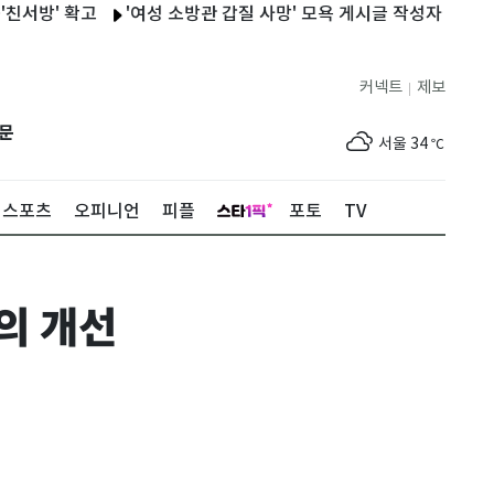
' 확고
'여성 소방관 갑질 사망' 모욕 게시글 작성자 입건
황희 
커넥트
제보
|
제주
30
℃
문
서울
34
℃
부산
31
℃
스포츠
오피니언
피플
포토
TV
대구
34
℃
인천
34
℃
의 개선
광주
35
℃
대전
35
℃
울산
31
℃
강릉
29
℃
제주
30
℃