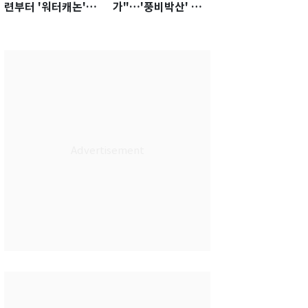
련부터 '워터캐논'까
가"…'풍비박산' 축
지 준비…쉼 없는 K
구협회장 후보 '실종'
리그