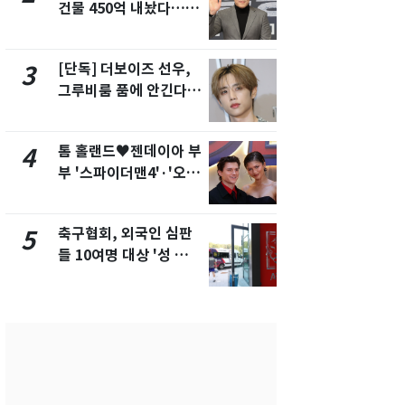
건물 450억 내놨다…세
'절정'…주말
후 차익 280억 '잭팟'
춤, 다음주도 
통'
[단독] 더보이즈 선우,
[속보] 프로
3
8
그루비룸 품에 안긴다…
주말까지 '올
앳에어리어와 전속계약
음 주 재개
톰 홀랜드♥젠데이아 부
안 팔면 보유
4
9
부 '스파이더맨4'·'오디
도세…강남 
세이'로 극장 장악
자 '진퇴양난
축구협회, 외국인 심판
AI로 지역·
5
10
들 10여명 대상 '성 접
백 메운다…
대' 의혹…월드컵·올림
장 '대전환'
픽 예선 등