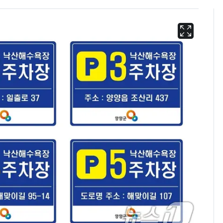
美 상원 클래리티법 처
6
리 난항…민주당 "윤리
·AML 보완 우선"
내일 수도권 극한폭염
7