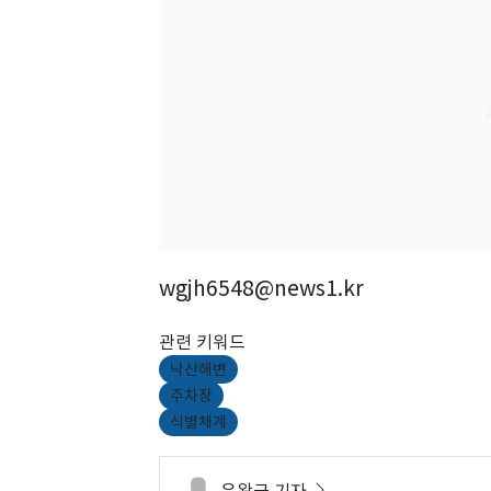
wgjh6548@news1.kr
관련 키워드
낙산해변
주차장
식별체계
윤왕근 기자