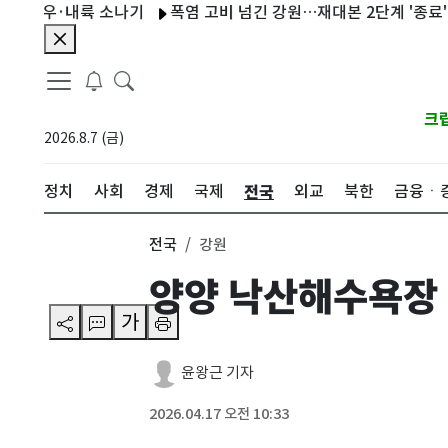
우·내륙 소나기
폭염 고비 넘긴 강원…재대본 2단계 '종료' 경계는 
크
2026.8.7 (금)
전국
정치
사회
경제
국제
외교
북한
금융ㆍ
전국
강원
양양 낙산해수욕장 
가
윤왕근 기자
2026.04.17 오전 10:33