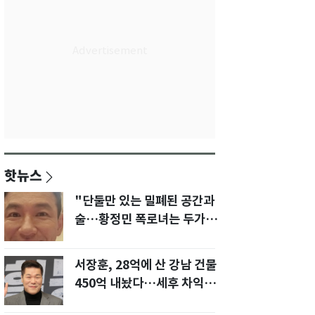
핫뉴스
"단둘만 있는 밀폐된 공간과
술…황정민 폭로녀는 두가지
에 집착했다"
서장훈, 28억에 산 강남 건물
450억 내놨다…세후 차익
280억 '잭팟'