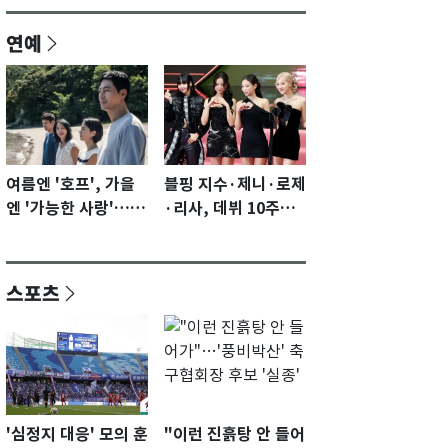
연예
여름엔 '호프', 가을
블핑 지수·제니·로제
엔 '가능한 사랑'…국
·리사, 데뷔 10주년
제영화제 수상 기대
이벤트 '완전체' 참석
감 [N이슈]
확정…기대감 UP
스포츠
'심정지 대응' 모의 훈
"이런 진흙탕 안 들어