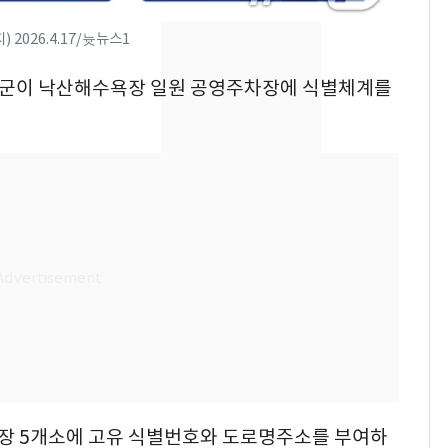
'절정'…주말 비로 주
춤, 다음주도 36도 '찜
 2026.4.17/늇뉴스1
통'
[속보] 프로야구, 이번
8
 양양군이 낙산해수욕장 일원 공영주차장에 식별체계를
주말까지 '올 스톱'…다
음 주 재개
안 팔면 보유세, 팔면 양
9
도세…강남 고령 1주택
자 '진퇴양난'
AI로 지역·필수의료 공
10
백 메운다…의료기기 시
장 '대전환' 기대감
장 5개소에 고유 식별번호와 도로명주소를 부여하