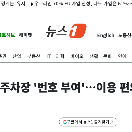
'유지'
우크라인 70% EU 가입 찬성, 나토 가입은 61%…'친서방
립토허브
해피펫
English
노동신
|
|
증권
산업
부동산
ITㆍ과학
바이오
생활ㆍ문화
연예
주차장 '번호 부여'…이용 편
구글에서 뉴스1 즐겨찾기