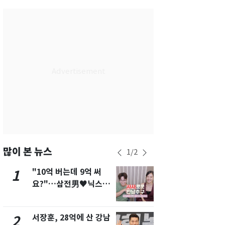
서울
34
℃
부산
31
℃
대구
34
℃
인천
34
℃
광주
35
℃
대전
35
℃
울산
31
℃
강릉
29
℃
많이 본 뉴스
1
/
2
제주
30
℃
"10억 버는데 9억 써
美 상원 클
1
6
요?"…삼전男♥닉스女
리 난항…민
3:3 단체소개팅 예능 화
·AML 보완
제
서장훈, 28억에 산 강남
내일 수도권
2
7