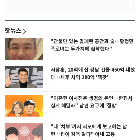
핫뉴스
"단둘만 있는 밀폐된 공간과 술…황정민
폭로녀는 두가지에 집착했다"
서장훈, 28억에 산 강남 건물 450억 내놨
다…세후 차익 280억 '잭팟'
"이혼한 여사친은 생명의 은인…한집서
살게 해달라" 남편 요구에 '절망'
"내 '치부'까지 시모에게 보고하는 남
편…집이 감옥 같다" 아내 고통