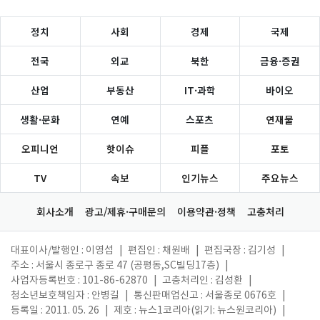
정치
사회
경제
국제
전국
외교
북한
금융·증권
산업
부동산
IT·과학
바이오
생활·문화
연예
스포츠
연재물
오피니언
핫이슈
피플
포토
TV
속보
인기뉴스
주요뉴스
회사소개
광고/제휴·구매문의
이용약관·정책
고충처리
대표이사/발행인 : 이영섭
|
편집인 : 채원배
|
편집국장 : 김기성
|
주소 : 서울시 종로구 종로 47 (공평동,SC빌딩17층)
|
사업자등록번호 : 101-86-62870
|
고충처리인 : 김성환
|
청소년보호책임자 : 안병길
|
통신판매업신고 : 서울종로 0676호
|
등록일 : 2011. 05. 26
|
제호 : 뉴스1코리아(읽기: 뉴스원코리아)
|