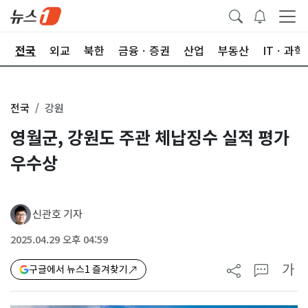
제
전국
외교
북한
금융ㆍ증권
산업
부동산
ITㆍ과학
전국
강원
영월군, 강원도 주관 체납징수 실적 평가
우수상
신관호 기자
2025.04.29 오후 04:59
가
구글에서 뉴스1 즐겨찾기