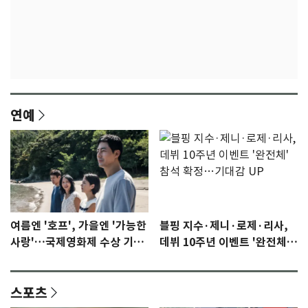
연예
여름엔 '호프', 가을엔 '가능한
블핑 지수·제니·로제·리사,
사랑'…국제영화제 수상 기대
데뷔 10주년 이벤트 '완전체'
감 [N이슈]
참석 확정…기대감 UP
스포츠