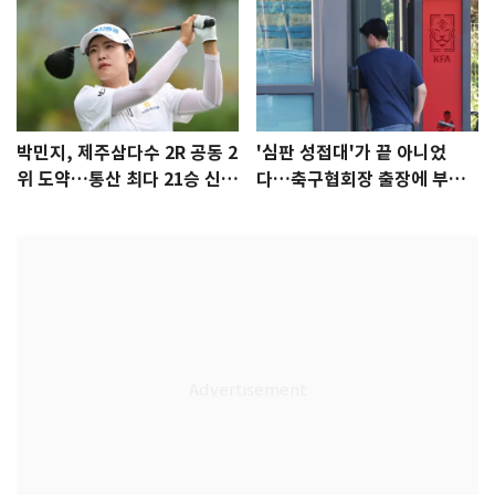
박민지, 제주삼다수 2R 공동 2
'심판 성접대'가 끝 아니었
위 도약…통산 최다 21승 신기
다…축구협회장 출장에 부인
록 도전
3회 동반 '펑펑'