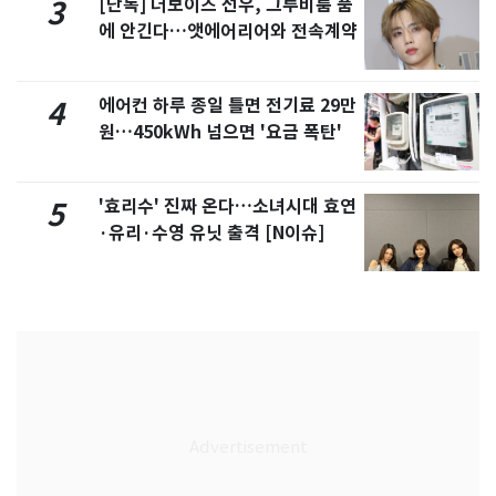
[단독] 더보이즈 선우, 그루비룸 품
3
에 안긴다…앳에어리어와 전속계약
에어컨 하루 종일 틀면 전기료 29만
4
원…450kWh 넘으면 '요금 폭탄'
'효리수' 진짜 온다…소녀시대 효연
5
·유리·수영 유닛 출격 [N이슈]