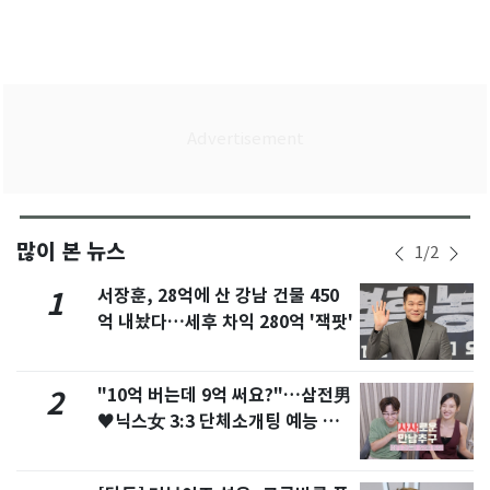
많이 본 뉴스
1
/
2
서장훈, 28억에 산 강남 건물 450
1
억 내놨다…세후 차익 280억 '잭팟'
"10억 버는데 9억 써요?"…삼전男
2
♥닉스女 3:3 단체소개팅 예능 화
제