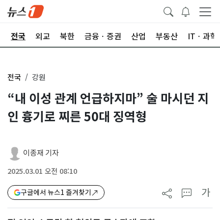
제
전국
외교
북한
금융ㆍ증권
산업
부동산
ITㆍ과학
전국
강원
“내 이성 관계 언급하지마” 술 마시던 지
인 흉기로 찌른 50대 징역형
이종재 기자
2025.03.01 오전 08:10
가
구글에서 뉴스1 즐겨찾기