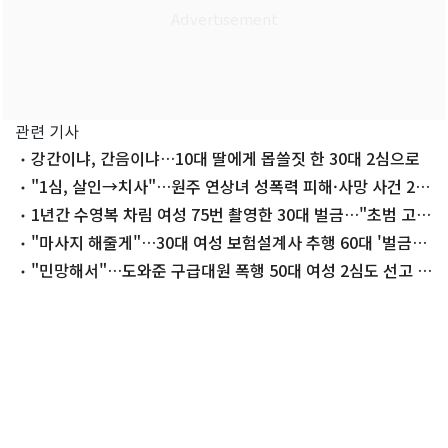
관련 기사
강간이냐, 간음이냐…10대 딸에게 몹쓸짓 한 30대 2심으로
"1심, 살인→치사"…원주 연상녀 성폭력 피해·사망 사건 2심
으로
1년간 수영복 차림 여성 75번 촬영한 30대 벌금…"초범 고
려"
"마사지 해줄게"…30대 여성 보험설계사 추행 60대 '벌금
1200만원'
"민망해서"…도와준 구급대원 폭행 50대 여성 2심도 선고 유
예