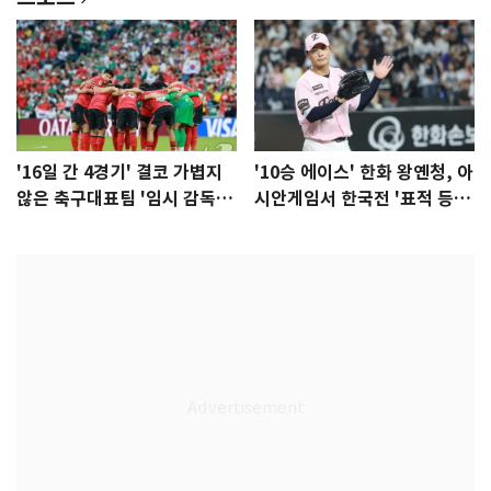
'16일 간 4경기' 결코 가볍지
'10승 에이스' 한화 왕옌청, 아
않은 축구대표팀 '임시 감독'
시안게임서 한국전 '표적 등
무게
판' 가능성