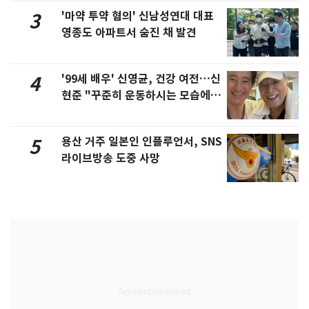
'마약 투약 혐의' 신남성연대 대표
3
영종도 아파트서 숨진 채 발견
'99세 배우' 신영균, 건강 여전…신
4
현준 "꾸준히 운동하시는 모습에 큰
자극"
용산 거주 일본인 인플루언서, SNS
5
라이브방송 도중 사망