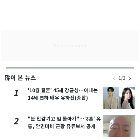
많이 본 뉴스
1
/
2
'10월 결혼' 45세 강균성…아내는
1
14세 연하 배우 유하진(종합)
"눈 안감기고 입 돌아가"…'8혼' 유
2
퉁, 안면마비 근황 유튜브서 공개