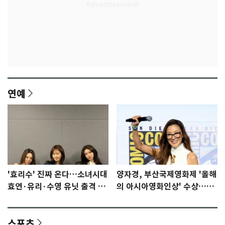
연예
'효리수' 진짜 온다…소녀시대
양자경, 부산국제영화제 '올해
효연·유리·수영 유닛 출격 [N
의 아시아영화인상' 수상…15
이슈]
년만에 부산 온다
스포츠