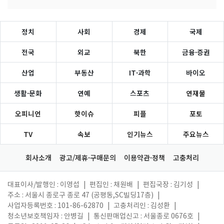
정치
사회
경제
국제
전국
외교
북한
금융·증권
산업
부동산
IT·과학
바이오
생활·문화
연예
스포츠
연재물
오피니언
핫이슈
피플
포토
TV
속보
인기뉴스
주요뉴스
회사소개
광고/제휴·구매문의
이용약관·정책
고충처리
대표이사/발행인 : 이영섭
|
편집인 : 채원배
|
편집국장 : 김기성
|
주소 : 서울시 종로구 종로 47 (공평동,SC빌딩17층)
|
사업자등록번호 : 101-86-62870
|
고충처리인 : 김성환
|
청소년보호책임자 : 안병길
|
통신판매업신고 : 서울종로 0676호
|