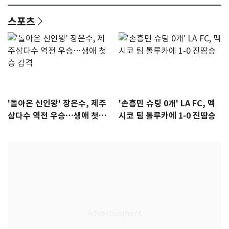
스포츠
'돌아온 신인왕' 장은수, 제주
'손흥민 슈팅 0개' LA FC, 멕
삼다수 역전 우승…생애 첫승
시코 팀 톨루카에 1-0 진땀승
감격