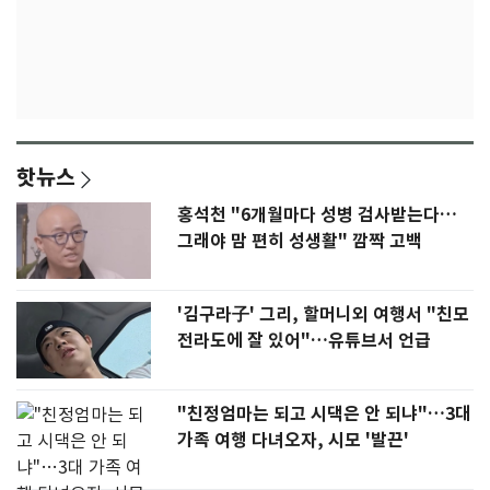
핫뉴스
홍석천 "6개월마다 성병 검사받는다…
그래야 맘 편히 성생활" 깜짝 고백
'김구라子' 그리, 할머니외 여행서 "친모
전라도에 잘 있어"…유튜브서 언급
"친정엄마는 되고 시댁은 안 되냐"…3대
가족 여행 다녀오자, 시모 '발끈'