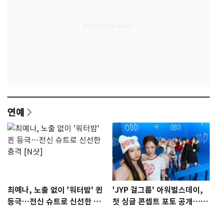
연예
최예나, 노출 없이 '워터밤' 퀸
'JYP 걸그룹' 아워벌스데이,
등극…전신 슈트로 신선한 충
첫 싱글 콘셉트 포토 공개…청
격 [N샷]
량·키치