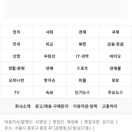
정치
사회
경제
국제
전국
외교
북한
금융·증권
산업
부동산
IT·과학
바이오
생활·문화
연예
스포츠
연재물
오피니언
핫이슈
피플
포토
TV
속보
인기뉴스
주요뉴스
회사소개
광고/제휴·구매문의
이용약관·정책
고충처리
대표이사/발행인 : 이영섭
|
편집인 : 채원배
|
편집국장 : 김기성
|
주소 : 서울시 종로구 종로 47 (공평동,SC빌딩17층)
|