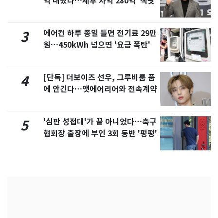
억 내놨다…세후 차익 280억 '잭팟'
에어컨 하루 종일 틀면 전기료 29만
3
원…450kWh 넘으면 '요금 폭탄'
[단독] 더보이즈 선우, 그루비룸 품
4
에 안긴다…앳에어리어와 전속계약
'심판 성접대'가 끝 아니었다…축구
5
협회장 출장에 부인 3회 동반 '펑펑'