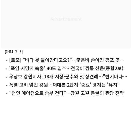
관련 기사
[르포] "바다 못 들어간다고요?"…궂은비 쏟아진 경포 곳곳
서 '탄식'
'폭염 사망자 속출' 40도 입추…전국이 찜통 신음(종합2보)
우상호 강원지사, 18개 시장·군수와 첫 상견례…"반기마다
만나자"
폭염 고비 넘긴 강원…재대본 2단계 '종료' 경계는 '유지'
"천연 에어컨으로 승부 건다"…강원 고원·동굴의 관광 전략