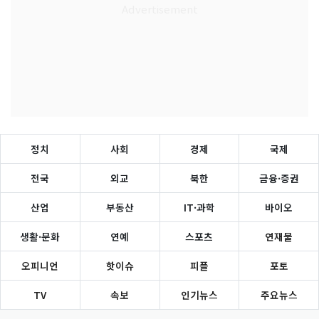
정치
사회
경제
국제
전국
외교
북한
금융·증권
산업
부동산
IT·과학
바이오
생활·문화
연예
스포츠
연재물
오피니언
핫이슈
피플
포토
TV
속보
인기뉴스
주요뉴스