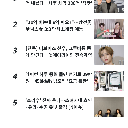
억 내놨다…세후 차익 280억 '잭팟'
"10억 버는데 9억 써요?"…삼전男
2
♥닉스女 3:3 단체소개팅 예능 화
제
[단독] 더보이즈 선우, 그루비룸 품
3
에 안긴다…앳에어리어와 전속계약
에어컨 하루 종일 틀면 전기료 29만
4
원…450kWh 넘으면 '요금 폭탄'
'효리수' 진짜 온다…소녀시대 효연
5
·유리·수영 유닛 출격 [N이슈]