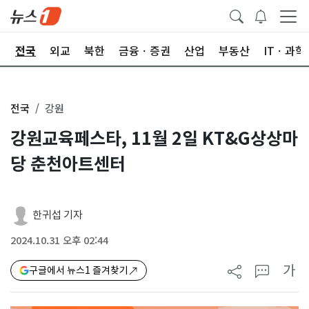
제
전국
외교
북한
금융ㆍ증권
산업
부동산
ITㆍ과학
전국
강원
강원교육페스타, 11월 2일 KT&G상상마
당 춘천아트센터
한귀섭 기자
2024.10.31 오후 02:44
가
구글에서 뉴스1 즐겨찾기