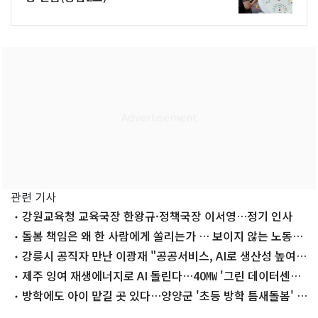
관련 기사
강원교육청 교육국장 한왕규·정책국장 이서영…정기 인사
돌봄 책임은 왜 한 사람에게 쏠리는가 … 보이지 않는 노동
'돌봄'
강릉시 공직자 만난 이광재 "공공서비스, AI로 생산성 높여
야"
제주 잉여 재생에너지로 AI 돌린다…40㎿ '그린 데이터센터'
첫 발
방학에도 아이 맡길 곳 있다…양양군 '초등 방학 틈새돌봄' 운
영