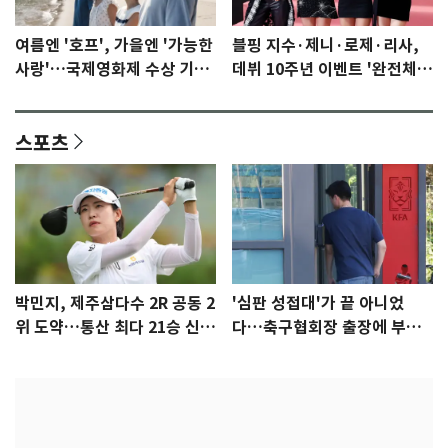
여름엔 '호프', 가을엔 '가능한
블핑 지수·제니·로제·리사,
사랑'…국제영화제 수상 기대
데뷔 10주년 이벤트 '완전체'
감 [N이슈]
참석 확정…기대감 UP
스포츠
박민지, 제주삼다수 2R 공동 2
'심판 성접대'가 끝 아니었
위 도약…통산 최다 21승 신기
다…축구협회장 출장에 부인
록 도전
3회 동반 '펑펑'