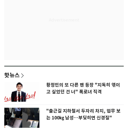
핫뉴스
황정민의 또 다른 팬 등장 "지독히 엮이
고 싶었던 건 너" 폭로녀 직격
"출근길 지하철서 두자리 차지, 업무 보
는 100㎏ 남성…부딪히면 신경질"