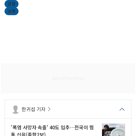
강원
교육
한귀섭 기자
'폭염 사망자 속출' 40도 입추…전국이 찜
통 신음(종합2보)