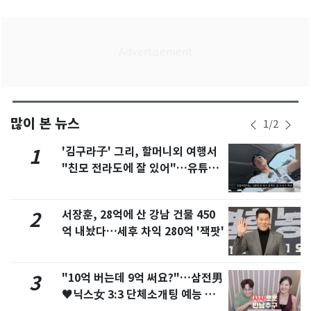
많이 본 뉴스
1
/
2
'김구라子' 그리, 할머니외 여행서
1
"친모 전라도에 잘 있어"…유튜브
서 언급
서장훈, 28억에 산 강남 건물 450
2
억 내놨다…세후 차익 280억 '잭팟'
"10억 버는데 9억 써요?"…삼전男
3
♥닉스女 3:3 단체소개팅 예능 화