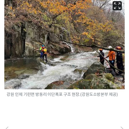
강원 인제 기린면 방동리 이단폭포 구조 현장.(강원도소방본부 제공)