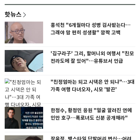
핫뉴스
홍석천 "6개월마다 성병 검사받는다…
그래야 맘 편히 성생활" 깜짝 고백
'김구라子' 그리, 할머니외 여행서 "친모
전라도에 잘 있어"…유튜브서 언급
"친정엄마는 되고 시댁은 안 되냐"…3대
가족 여행 다녀오자, 시모 '발끈'
한정수, 황정민 응원 "얼굴 알려진 연예
인만 호구…폭로녀도 신분 공개해라"
장윤정, 뱅스타일 단발머리 변신…어려