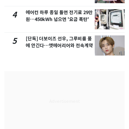
제
에어컨 하루 종일 틀면 전기료 29만
4
원…450kWh 넘으면 '요금 폭탄'
[단독] 더보이즈 선우, 그루비룸 품
5
에 안긴다…앳에어리어와 전속계약