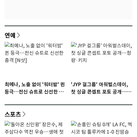
연예
최예나, 노출 없이 '워터밤' 퀸
'JYP 걸그룹' 아워벌스데이,
등극…전신 슈트로 신선한 충
첫 싱글 콘셉트 포토 공개…청
격 [N샷]
량·키치
스포츠