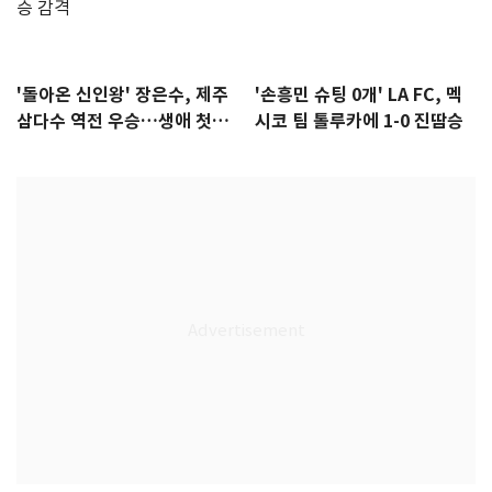
'돌아온 신인왕' 장은수, 제주
'손흥민 슈팅 0개' LA FC, 멕
삼다수 역전 우승…생애 첫승
시코 팀 톨루카에 1-0 진땀승
감격