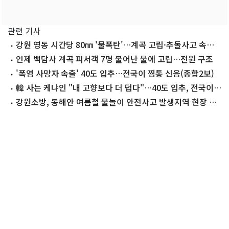
관련 기사
강원 영동 시간당 80㎜ '물폭탄'…계곡 고립·추돌사고 속출
(종합)
인제 백담사 계곡 피서객 7명 불어난 물에 고립…전원 구조
'폭염 사망자 속출' 40도 입추…전국이 찜통 신음(종합2보)
韓 사는 케냐인 "내 고향보다 더 덥다"…40도 입추, 전국이
'찜통' 신음(종합)
강원소방, 동해안 여름철 물놀이 안전사고 발생지역 현장 점
검