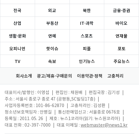
전국
외교
북한
금융·증권
산업
부동산
IT·과학
바이오
생활·문화
연예
스포츠
연재물
오피니언
핫이슈
피플
포토
TV
속보
인기뉴스
주요뉴스
회사소개
광고/제휴·구매문의
이용약관·정책
고충처리
대표이사/발행인 : 이영섭
|
편집인 : 채원배
|
편집국장 : 김기성
|
주소 : 서울시 종로구 종로 47 (공평동,SC빌딩17층)
|
사업자등록번호 : 101-86-62870
|
고충처리인 : 김성환
|
청소년보호책임자 : 안병길
|
통신판매업신고 : 서울종로 0676호
|
등록일 : 2011. 05. 26
|
제호 : 뉴스1코리아(읽기: 뉴스원코리아)
|
대표 전화 : 02-397-7000
|
대표 이메일 :
webmaster@news1.kr