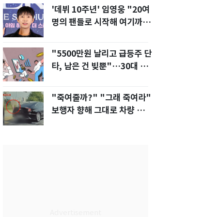
'데뷔 10주년' 임영웅 "20여
명의 팬들로 시작해 여기까
지…진심 감사"
"5500만원 날리고 급등주 단
타, 남은 건 빚뿐"…30대 여
성 파혼 위기
"죽여줄까?" "그래 죽여라"
보행자 향해 그대로 차량 돌진
한 운전자[영상]