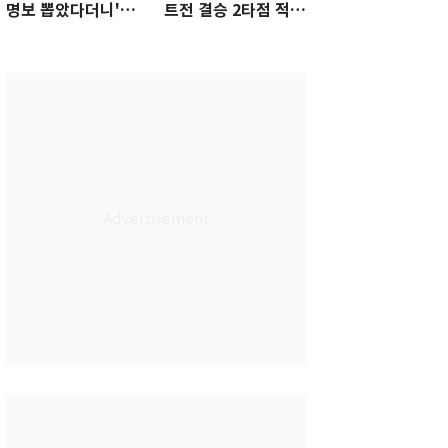
명보 뽑았다더니'…2
트전 결승 2타점 적시
년 만에 말 바꾼 이임
타…5-2 승리 견인
생