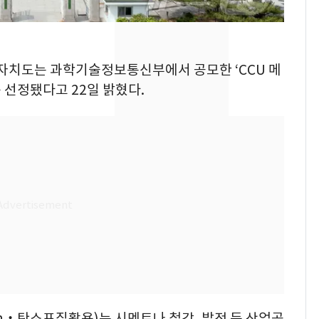
속…전국 곳곳 비 [오늘
날씨]
[단독] 경찰, '김부장'
8
별자치도는 과학기술정보통신부에서 공모한 ‘CCU 메
제작사 회장 수사…자본
시장법 위반 의혹
 선정됐다고 22일 밝혔다.
[단독]중수청 가는 검찰
9
수사관 경력 합산 추
진…법무사·집행관 '혜
택' 유지
"캐리비안 베이 여자 탈
10
의실에 남자가 있어
요"…경찰 수사
ization‧탄소포집활용)는 시멘트나 철강, 발전 등 산업공