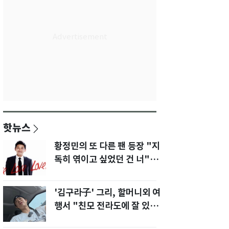
핫뉴스
황정민의 또 다른 팬 등장 "지
독히 엮이고 싶었던 건 너" 폭
로녀 직격
'김구라子' 그리, 할머니외 여
행서 "친모 전라도에 잘 있
어"…유튜브서 언급