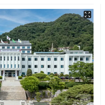
13호 태풍 '돌핀' 日오
6
키나와·가고시마현 접
근…26만명 대피령
낮 최고 37도 폭염 계
7