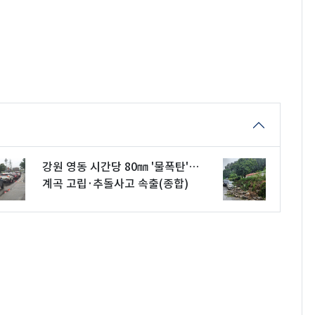
강원 영동 시간당 80㎜ '물폭탄'…
계곡 고립·추돌사고 속출(종합)