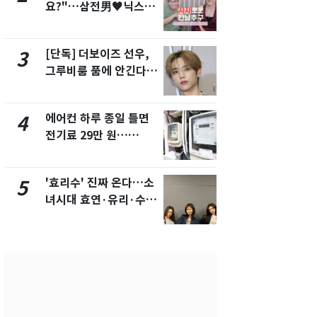
요?"…삼전男♥닉스女
속…전국 곳곳
3:3 단체소개팅 예능 화
날씨]
제
[단독] 더보이즈 선우,
[단독] 경찰,
3
8
그루비룸 품에 안긴다…
제작사 회장
앳에어리어와 전속계약
시장법 위반
에어컨 하루 종일 틀면
[단독]중수
4
9
전기료 29만 원…
수사관 경력
450kWh 넘으면 '요금
진…법무사·
폭탄'
택' 유지
'효리수' 진짜 온다…소
"캐리비안 
5
10
녀시대 효연·유리·수영
의실에 남자
유닛 출격 [N이슈]
요"…경찰 