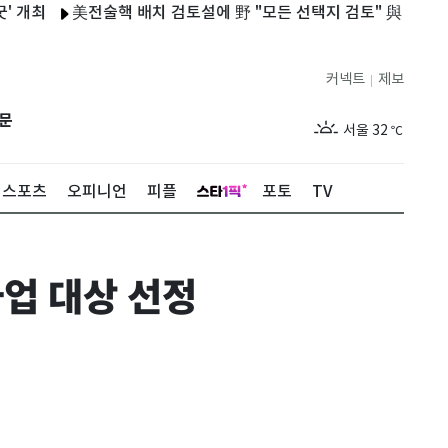
美전술핵 배치 검토설에 野 "모든 선택지 검토" 與 "안보 선동"
커넥트
제보
|
제주
29
℃
문
서울
32
℃
부산
30
℃
스포츠
오피니언
피플
포토
TV
대구
29
℃
인천
34
℃
사업 대상 선정
광주
33
℃
대전
27
℃
울산
30
℃
강릉
21
℃
제주
29
℃