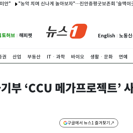
"농악 치며 신나게 놀아보자"…진안중평굿보존회 '술맥이굿' 개최
립토허브
해피펫
English
노동신
|
|
증권
산업
부동산
ITㆍ과학
바이오
생활ㆍ문화
연예
기부 ‘CCU 메가프로젝트’ 
구글에서 뉴스1 즐겨찾기