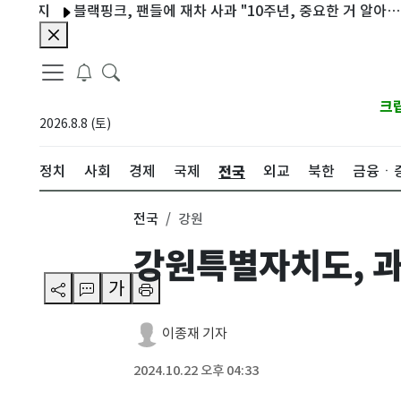
지
블랙핑크, 팬들에 재차 사과 "10주년, 중요한 거 알아…미안"
크
2026.8.8 (토)
전국
정치
사회
경제
국제
외교
북한
금융ㆍ
전국
강원
강원특별자치도, 과
가
이종재 기자
2024.10.22 오후 04:33