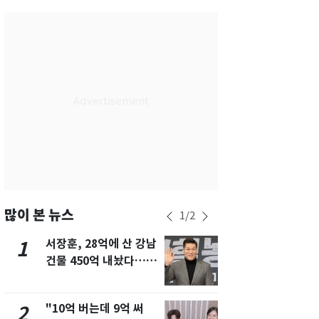
서울
32
℃
부산
30
℃
대구
29
℃
인천
34
℃
광주
33
℃
대전
27
℃
울산
30
℃
강릉
21
℃
많이 본 뉴스
1
/
2
제주
29
℃
서장훈, 28억에 산 강남
13호 태풍 '
1
6
건물 450억 내놨다…세
키나와·가고
후 차익 280억 '잭팟'
근…26만명
"10억 버는데 9억 써
낮 최고 37
2
7