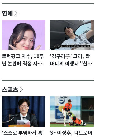
연예
블랙핑크 지수, 10주
'김구라子' 그리, 할
년 논란에 직접 사과
머니외 여행서 "친모
"큰 섭섭함 안겨 미
전라도에 잘 있어"…
안"
유튜브서 언급
스포츠
'스스로 투명하게 홍
SF 이정후, 디트로이