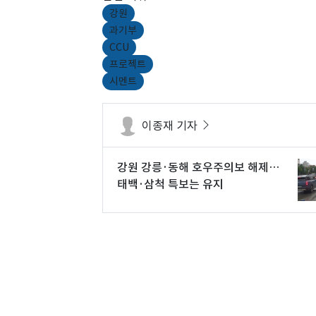
강원
과기부
CCU
프로젝트
시멘트
이종재 기자
강원 강릉·동해 호우주의보 해제…
태백·삼척 특보는 유지