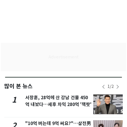
많이 본 뉴스
1
/
2
서장훈, 28억에 산 강남 건물 450
1
억 내놨다…세후 차익 280억 '잭팟'
"10억 버는데 9억 써요?"…삼전男
2