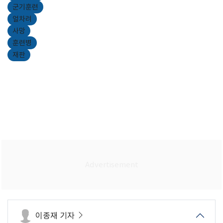
군기훈련
얼차려
사망
훈련병
재판
이종재 기자