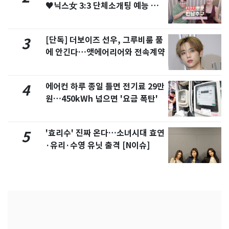
♥닉스女 3:3 단체소개팅 예능 화
제
[단독] 더보이즈 선우, 그루비룸 품
3
에 안긴다…앳에어리어와 전속계약
에어컨 하루 종일 틀면 전기료 29만
4
원…450kWh 넘으면 '요금 폭탄'
'효리수' 진짜 온다…소녀시대 효연
5
·유리·수영 유닛 출격 [N이슈]