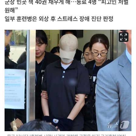
군장 빈곳 책 40권 채우게 해…동료 4명 “피고인 처벌
원해”
일부 훈련병은 외상 후 스트레스 장애 진단 판정