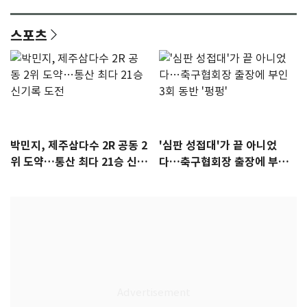
감 [N이슈]
참석 확정…기대감 UP
스포츠
박민지, 제주삼다수 2R 공동 2
'심판 성접대'가 끝 아니었
위 도약…통산 최다 21승 신기
다…축구협회장 출장에 부인
록 도전
3회 동반 '펑펑'