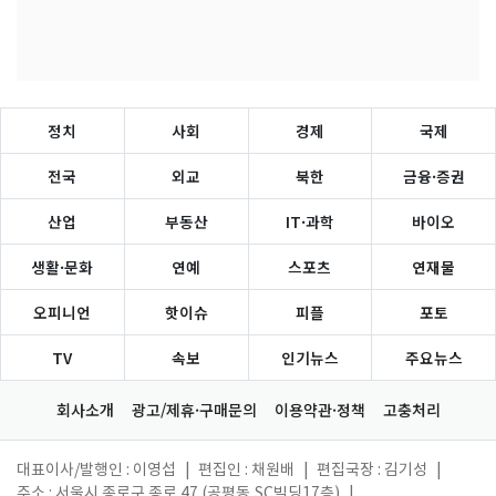
정치
사회
경제
국제
전국
외교
북한
금융·증권
산업
부동산
IT·과학
바이오
생활·문화
연예
스포츠
연재물
오피니언
핫이슈
피플
포토
TV
속보
인기뉴스
주요뉴스
회사소개
광고/제휴·구매문의
이용약관·정책
고충처리
대표이사/발행인 : 이영섭
|
편집인 : 채원배
|
편집국장 : 김기성
|
주소 : 서울시 종로구 종로 47 (공평동,SC빌딩17층)
|