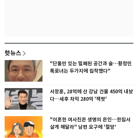
핫뉴스
"단둘만 있는 밀폐된 공간과 술…황정민
폭로녀는 두가지에 집착했다"
서장훈, 28억에 산 강남 건물 450억 내놨
다…세후 차익 280억 '잭팟'
"이혼한 여사친은 생명의 은인…한집서
살게 해달라" 남편 요구에 '절망'