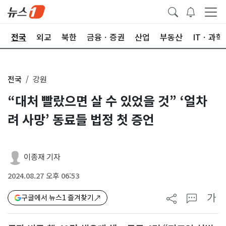
제
전국
외교
북한
금융ㆍ증권
산업
부동산
ITㆍ과학
전국
강원
“대처 빨랐으면 살 수 있었을 것” ‘얼차
려 사망’ 동료들 법정 첫 증언
이종재 기자
2024.08.27 오후 06:53
가
구글에서 뉴스1 즐겨찾기