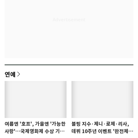
연예
여름엔 '호프', 가을엔 '가능한
블핑 지수·제니·로제·리사,
사랑'…국제영화제 수상 기대
데뷔 10주년 이벤트 '완전체'