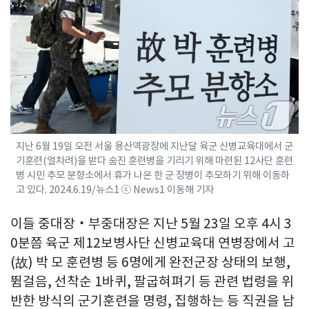
지난 6월 19일 오전 서울 용산역광장에 지난달 육군 신병교육대에서 군
기훈련(얼차려)을 받다 숨진 훈련병을 기리기 위해 마련된 12사단 훈련
병 시민 추모 분향소에서 휴가 나온 한 군 장병이 추모하기 위해 이동하
고 있다. 2024.6.19/뉴스1 ⓒ News1 이동해 기자
이들 중대장‧부중대장은 지난 5월 23일 오후 4시 3
0분쯤 육군 제12보병사단 신병교육대 연병장에서 고
(故) 박 모 훈련병 등 6명에게 완전군장 상태의 보행,
뜀걸음, 선착순 1바퀴, 팔굽혀펴기 등 관련 법령을 위
반한 방식의 군기훈련을 명령, 집행하는 등 직권을 남