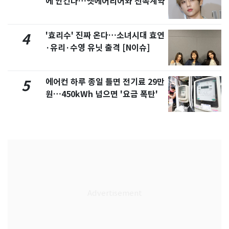
에 안긴다…앳에어리어와 전속계약
'효리수' 진짜 온다…소녀시대 효연
4
·유리·수영 유닛 출격 [N이슈]
에어컨 하루 종일 틀면 전기료 29만
5
원…450kWh 넘으면 '요금 폭탄'