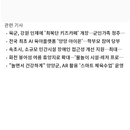
관련 기사
육군, 강원 인제에 '최북단 키즈카페' 개장…군인가족 정주
여건 개선
전국 최초 AI 육아플랫폼 '양양 아이온'…학부모 참여 당부
속초시, 소규모 민간시설 장애인 접근성 개선 지원…최대
400만원
화천 붕어섬 여름 휴양지로 확대…'물놀이 시설·레저 프로그
램 운영'
"놀면서 건강하게" 양양군, AR 활용 '스마트 체육수업' 운영