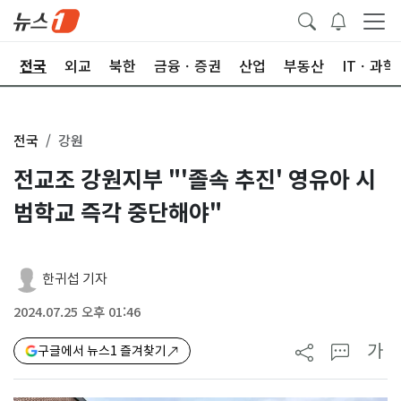
제
전국
외교
북한
금융ㆍ증권
산업
부동산
ITㆍ과학
전국
강원
전교조 강원지부 "'졸속 추진' 영유아 시
범학교 즉각 중단해야"
한귀섭 기자
2024.07.25 오후 01:46
가
구글에서 뉴스1 즐겨찾기