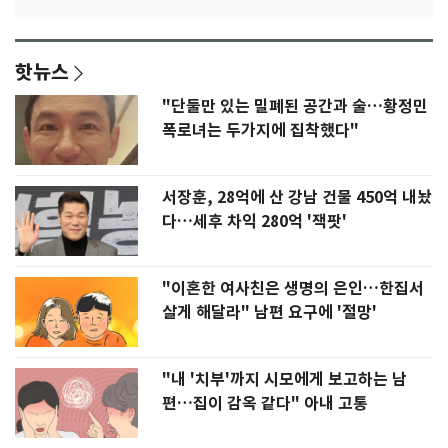
핫뉴스
"단둘만 있는 밀폐된 공간과 술…황정민
폭로녀는 두가지에 집착했다"
서장훈, 28억에 산 강남 건물 450억 내놨
다…세후 차익 280억 '잭팟'
"이혼한 여사친은 생명의 은인…한집서
살게 해달라" 남편 요구에 '절망'
"내 '치부'까지 시모에게 보고하는 남
편…집이 감옥 같다" 아내 고통