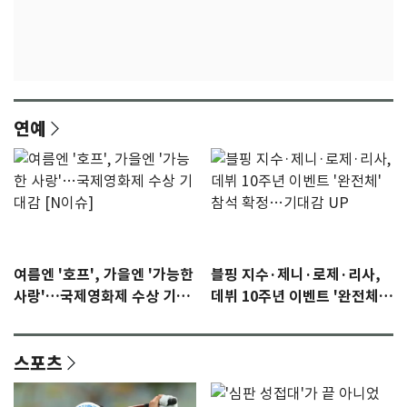
연예
여름엔 '호프', 가을엔 '가능한
블핑 지수·제니·로제·리사,
사랑'…국제영화제 수상 기대
데뷔 10주년 이벤트 '완전체'
감 [N이슈]
참석 확정…기대감 UP
스포츠