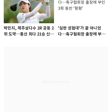
박민지, 제주삼다수 2R 공동 2
'심판 성접대'가 끝 아니었
위 도약…통산 최다 21승 신기
다…축구협회장 출장에 부인
록 도전
3회 동반 '펑펑'