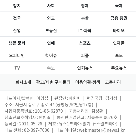
정치
사회
경제
국제
전국
외교
북한
금융·증권
산업
부동산
IT·과학
바이오
생활·문화
연예
스포츠
연재물
오피니언
핫이슈
피플
포토
TV
속보
인기뉴스
주요뉴스
회사소개
광고/제휴·구매문의
이용약관·정책
고충처리
대표이사/발행인 : 이영섭
|
편집인 : 채원배
|
편집국장 : 김기성
|
주소 : 서울시 종로구 종로 47 (공평동,SC빌딩17층)
|
사업자등록번호 : 101-86-62870
|
고충처리인 : 김성환
|
청소년보호책임자 : 안병길
|
통신판매업신고 : 서울종로 0676호
|
등록일 : 2011. 05. 26
|
제호 : 뉴스1코리아(읽기: 뉴스원코리아)
|
대표 전화 : 02-397-7000
|
대표 이메일 :
webmaster@news1.kr