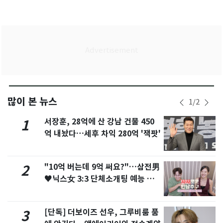
많이 본 뉴스
1
/
2
서장훈, 28억에 산 강남 건물 450
1
억 내놨다…세후 차익 280억 '잭팟'
"10억 버는데 9억 써요?"…삼전男
2
♥닉스女 3:3 단체소개팅 예능 화
제
[단독] 더보이즈 선우, 그루비룸 품
3