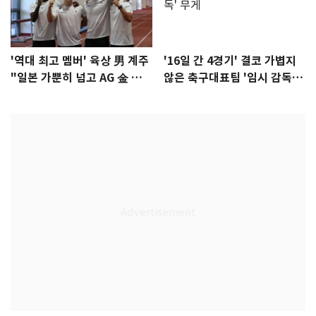
'역대 최고 멤버' 육상 男 계주
'16일 간 4경기' 결코 가볍지
"일본 가뿐히 넘고 AG 金 따겠
않은 축구대표팀 '임시 감독'
다"
무게