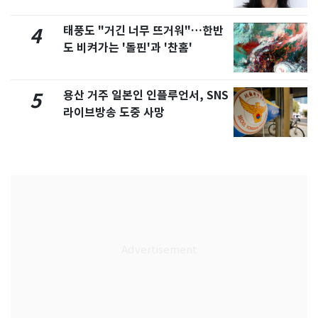
화제
태풍도 "거긴 너무 뜨거워"…한반
4
도 비켜가는 '돌핀'과 '찬홈'
용산 거주 일본인 인플루언서, SNS
5
라이브방송 도중 사망