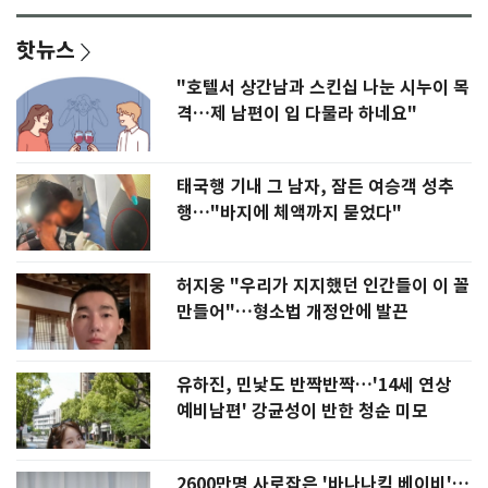
핫뉴스
"호텔서 상간남과 스킨십 나눈 시누이 목
격…제 남편이 입 다물라 하네요"
태국행 기내 그 남자, 잠든 여승객 성추
행…"바지에 체액까지 묻었다"
허지웅 "우리가 지지했던 인간들이 이 꼴
만들어"…형소법 개정안에 발끈
유하진, 민낯도 반짝반짝…'14세 연상
예비남편' 강균성이 반한 청순 미모
2600만명 사로잡은 '바나나킥 베이비'…