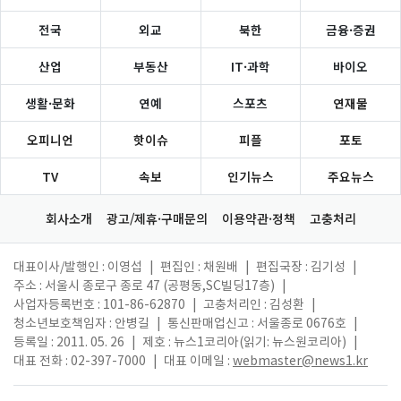
전국
외교
북한
금융·증권
산업
부동산
IT·과학
바이오
생활·문화
연예
스포츠
연재물
오피니언
핫이슈
피플
포토
TV
속보
인기뉴스
주요뉴스
회사소개
광고/제휴·구매문의
이용약관·정책
고충처리
대표이사/발행인 : 이영섭
|
편집인 : 채원배
|
편집국장 : 김기성
|
주소 : 서울시 종로구 종로 47 (공평동,SC빌딩17층)
|
사업자등록번호 : 101-86-62870
|
고충처리인 : 김성환
|
청소년보호책임자 : 안병길
|
통신판매업신고 : 서울종로 0676호
|
등록일 : 2011. 05. 26
|
제호 : 뉴스1코리아(읽기: 뉴스원코리아)
|
대표 전화 : 02-397-7000
|
대표 이메일 :
webmaster@news1.kr