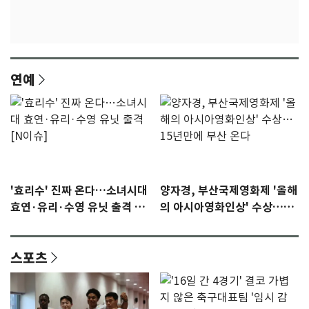
연예
'효리수' 진짜 온다…소녀시대
양자경, 부산국제영화제 '올해
효연·유리·수영 유닛 출격 [N
의 아시아영화인상' 수상…15
이슈]
년만에 부산 온다
스포츠