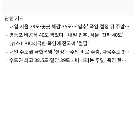
관련 기사
내일 서울 39도·곳곳 체감 35도…'입추' 폭염 절정 뒤 주말
소나기(종합)
영등포 비공식 40도 찍었다…내일 입추, 서울 '진짜 40도' 넘
나
[뉴스1 PICK]극한 폭염에 전국이 '펄펄'
내일 수도권 극한폭염 '절정'…주말 비로 주춤, 다음주도 36
도 '찜통'
수도권 최고 38.5도·밀양 39도…비 내리는 주말, 폭염 한풀
꺾일듯