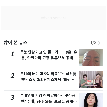
많이 본 뉴스
1
/
2
"눈 안감기고 입 돌아가"…'8혼' 유
1
퉁, 안면마비 근황 유튜브서 공개
"10억 버는데 9억 써요?"…삼전男
2
♥닉스女 3:3 단체소개팅 예능 화
제
"배우계 기강 잡아달라"…'4년 공
3
백' 수애, SNS 오픈·프로필 공개