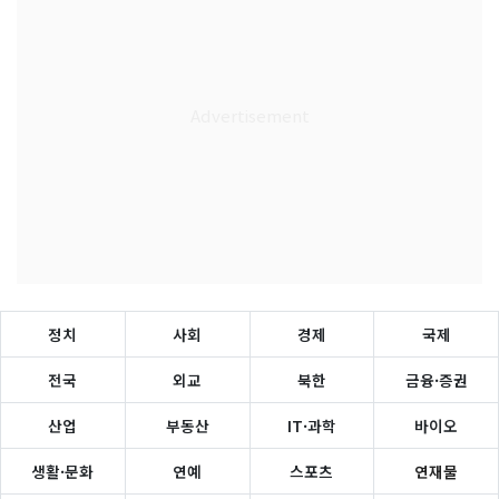
정치
사회
경제
국제
전국
외교
북한
금융·증권
산업
부동산
IT·과학
바이오
생활·문화
연예
스포츠
연재물