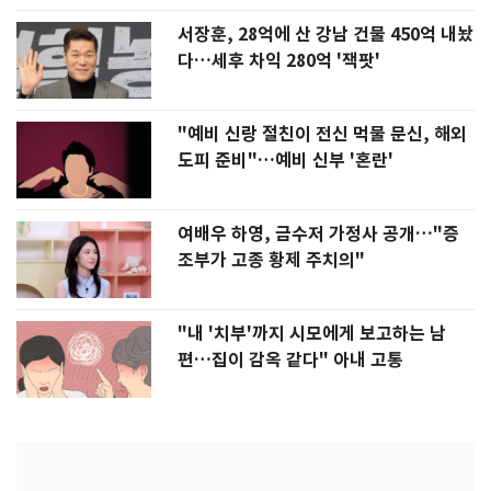
서장훈, 28억에 산 강남 건물 450억 내놨
다…세후 차익 280억 '잭팟'
"예비 신랑 절친이 전신 먹물 문신, 해외
도피 준비"…예비 신부 '혼란'
여배우 하영, 금수저 가정사 공개…"증
조부가 고종 황제 주치의"
"내 '치부'까지 시모에게 보고하는 남
편…집이 감옥 같다" 아내 고통