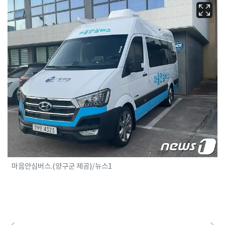
마음안심버스.(양구군 제공)/뉴스1