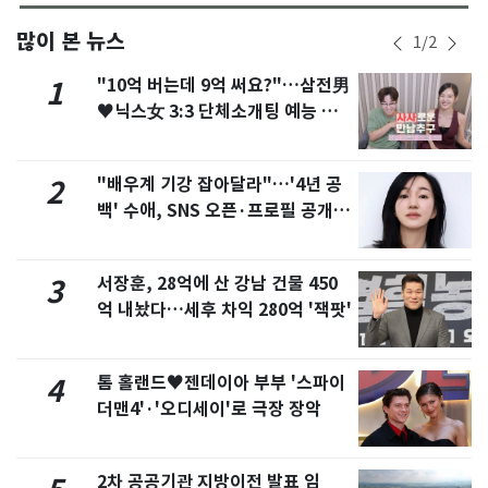
많이 본 뉴스
1
/
2
"10억 버는데 9억 써요?"…삼전男
1
♥닉스女 3:3 단체소개팅 예능 화
제
"배우계 기강 잡아달라"…'4년 공
2
백' 수애, SNS 오픈·프로필 공개
화제
서장훈, 28억에 산 강남 건물 450
3
억 내놨다…세후 차익 280억 '잭팟'
톰 홀랜드♥젠데이아 부부 '스파이
4
더맨4'·'오디세이'로 극장 장악
2차 공공기관 지방이전 발표 임