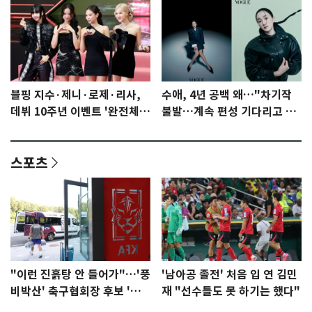
블핑 지수·제니·로제·리사,
수애, 4년 공백 왜…"차기작
데뷔 10주년 이벤트 '완전체'
불발…계속 편성 기다리고 있
참석 확정…기대감 UP
다"
스포츠
"이런 진흙탕 안 들어가"…'풍
'남아공 졸전' 처음 입 연 김민
비박산' 축구협회장 후보 '실
재 "선수들도 못 하기는 했다"
종'