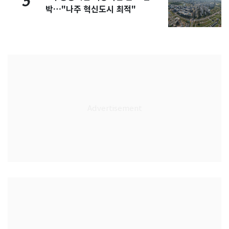
5
박…"나주 혁신도시 최적"