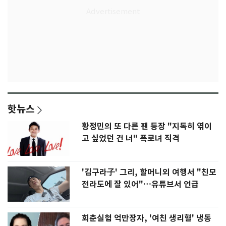
핫뉴스
황정민의 또 다른 팬 등장 "지독히 엮이
고 싶었던 건 너" 폭로녀 직격
'김구라子' 그리, 할머니외 여행서 "친모
전라도에 잘 있어"…유튜브서 언급
회춘실험 억만장자, '여친 생리혈' 냉동