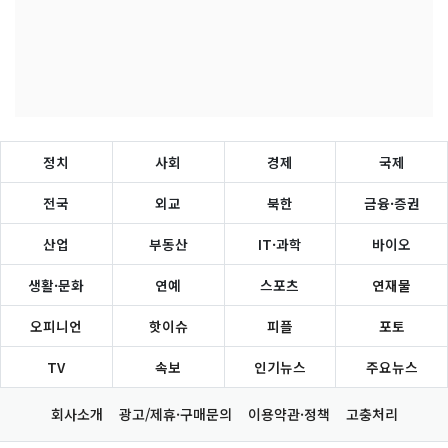
정치
사회
경제
국제
전국
외교
북한
금융·증권
산업
부동산
IT·과학
바이오
생활·문화
연예
스포츠
연재물
오피니언
핫이슈
피플
포토
TV
속보
인기뉴스
주요뉴스
회사소개
광고/제휴·구매문의
이용약관·정책
고충처리