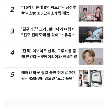
"10억 버는데 9억 써요?"…삼전男
2
♥닉스女 3:3 단체소개팅 예능 화
제
'김구라子' 그리, 할머니외 여행서
3
"친모 전라도에 잘 있어"…유튜브
서 언급
[단독] 더보이즈 선우, 그루비룸 품
4
에 안긴다…앳에어리어와 전속계약
에어컨 하루 종일 틀면 전기료 29만
5
원…450kWh 넘으면 '요금 폭탄'