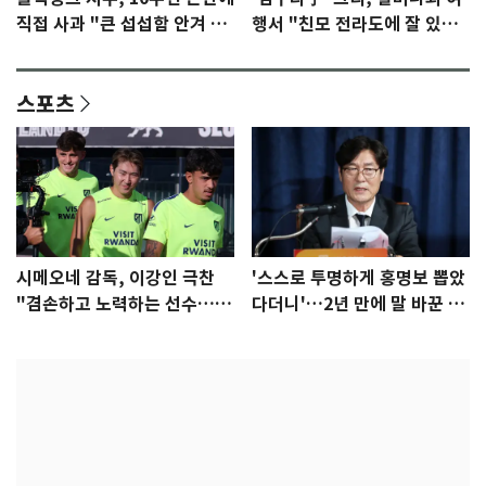
직접 사과 "큰 섭섭함 안겨 미
행서 "친모 전라도에 잘 있
안"
어"…유튜브서 언급
스포츠
시메오네 감독, 이강인 극찬
'스스로 투명하게 홍명보 뽑았
"겸손하고 노력하는 선수…좋
다더니'…2년 만에 말 바꾼 이
은 첫인상"
임생