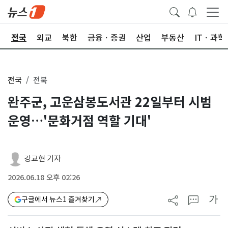
제
전국
외교
북한
금융ㆍ증권
산업
부동산
ITㆍ과학
전국
전북
완주군, 고운삼봉도서관 22일부터 시범
운영…'문화거점 역할 기대'
강교현 기자
2026.06.18 오후 02:26
가
구글에서 뉴스1 즐겨찾기