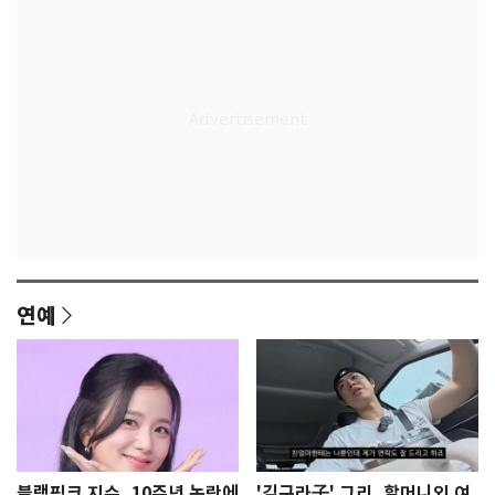
연예
블랙핑크 지수, 10주년 논란에
'김구라子' 그리, 할머니외 여