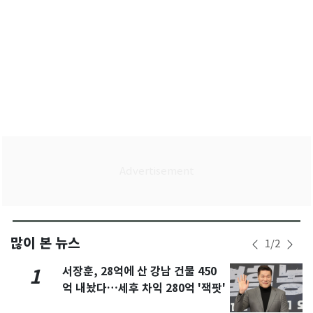
많이 본 뉴스
1
/
2
서장훈, 28억에 산 강남 건물 450
1
억 내놨다…세후 차익 280억 '잭팟'