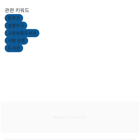
관련 키워드
완주군
삼봉지구
고운삼봉도서관
시범 운영
도서관