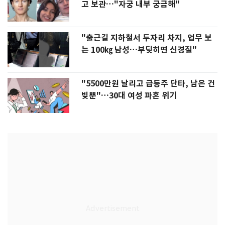
고 보관…"자궁 내부 궁금해"
"출근길 지하철서 두자리 차지, 업무 보
는 100㎏ 남성…부딪히면 신경질"
"5500만원 날리고 급등주 단타, 남은 건
빚뿐"…30대 여성 파혼 위기