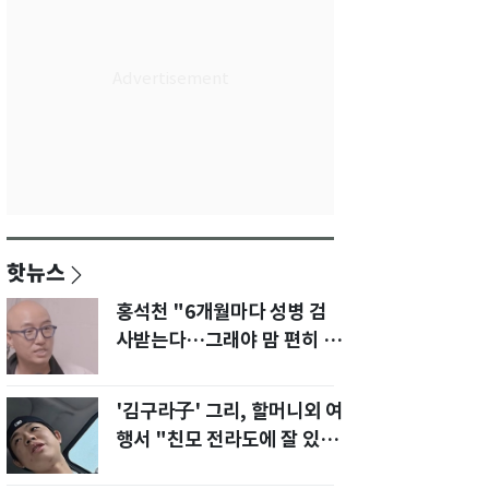
핫뉴스
홍석천 "6개월마다 성병 검
사받는다…그래야 맘 편히 성
생활" 깜짝 고백
'김구라子' 그리, 할머니외 여
행서 "친모 전라도에 잘 있
어"…유튜브서 언급