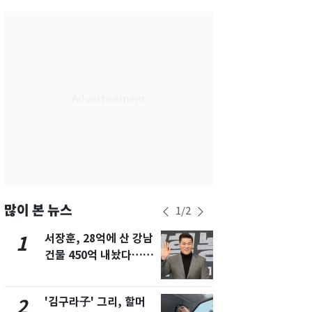
서울
30
℃
부산
28
℃
대구
32
℃
인천
32
℃
광주
33
℃
대전
32
℃
울산
26
℃
강릉
22
℃
많이 본 뉴스
1
/
2
제주
28
℃
서장훈, 28억에 산 강남
회춘실험 억만
1
6
건물 450억 내놨다…세
친 생리혈' 냉동고 보
후 차익 280억 '잭팟'
관…"자궁 
해"
'김구라子' 그리, 할머
'심판 성접대
2
7