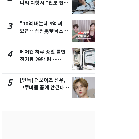
니외 여행서 "친모 전라
었다…축구
도에 잘 있어"…유튜브
에 부인 3회 
서 언급
"10억 버는데 9억 써
[단독] 경찰,
3
8
요?"…삼전男♥닉스女
제작사 회장
3:3 단체소개팅 예능 화
시장법 위반
제
에어컨 하루 종일 틀면
'일타강사' 
4
9
전기료 29만 원…
의 마지막 
450kWh 넘으면 '요금
으로 끝나버린
폭탄'
[단독] 더보이즈 선우,
13호 태풍 '
5
10
그루비룸 품에 안긴다…
키나와·가고
앳에어리어와 전속계약
근…26만명