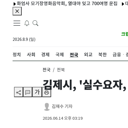
화엄사 모기장영화음악회, 열대야 잊고 700여명 운집
대통령 
크
2026.8.9 (일)
전국
정치
사회
경제
국제
외교
북한
금융ㆍ
전국
전북
김제시, '실수요자,
가
김재수 기자
2026.06.14 오후 03:19