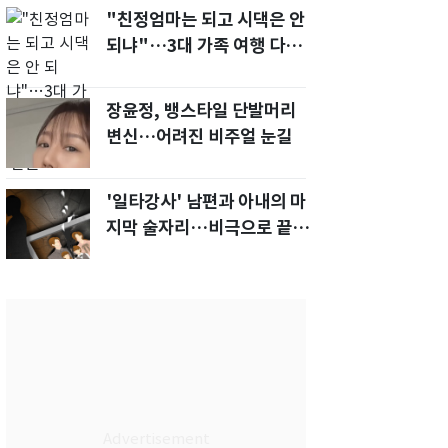
"친정엄마는 되고 시댁은 안
되냐"…3대 가족 여행 다녀
오자, 시모 '발끈'
장윤정, 뱅스타일 단발머리
변신…어려진 비주얼 눈길
'일타강사' 남편과 아내의 마
지막 술자리…비극으로 끝나
버린 17년