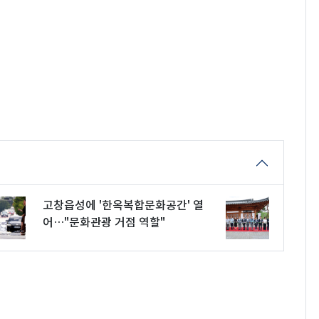
고창읍성에 '한옥복합문화공간' 열
어…"문화관광 거점 역할"