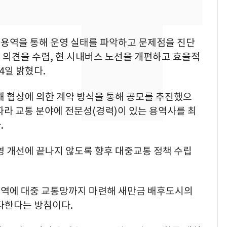
었다…축구협회장 출장
에 부인 3회 동반 '펑펑'
[단독] 경찰, '김부장'
8
용역을 통해 운영 실태를 파악하고 문제점을 진단
제작사 회장 수사…자본
 의견을 수렴, 현 시내버스 노선을 개편하고 효율적
시장법 위반 의혹
4일 밝혔다.
'일타강사' 남편과 아내
9
해 협상에 의한 계약 방식을 통해 공모를 추진했으
의 마지막 술자리…비극
으로 끝나버린 17년
 따라 교통 분야에 전문성(경력)이 있는 용역사를 최
.
13호 태풍 '돌핀' 日오
10
키나와·가고시마현 접
영 개선에 끝나지 않도록 향후 대중교통 정책 수립
근…26만명 대피령
지역에 대중 교통망까지 마련해 새만금 배후도시의
다한다는 방침이다.