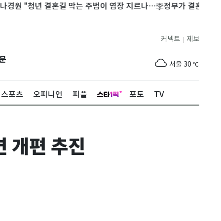
 "청년 결혼길 막는 주범이 염장 지르나…李정부가 결혼 페널티"
커넥트
제보
|
제주
28
℃
문
서울
30
℃
부산
28
℃
스포츠
오피니언
피플
포토
TV
대구
32
℃
인천
32
℃
면 개편 추진
광주
33
℃
대전
32
℃
울산
26
℃
강릉
22
℃
제주
28
℃