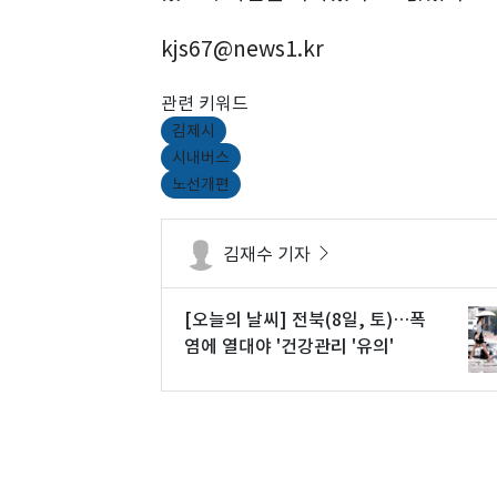
kjs67@news1.kr
관련 키워드
김제시
시내버스
노선개편
김재수 기자
[오늘의 날씨] 전북(8일, 토)…폭
염에 열대야 '건강관리 '유의'