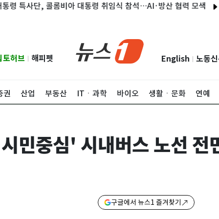
특사단, 콜롬비아 대통령 취임식 참석…AI·방산 협력 모색
나경원
립토허브
해피펫
English
노동신
|
|
증권
산업
부동산
ITㆍ과학
바이오
생활ㆍ문화
연예
 시민중심' 시내버스 노선 전
구글에서 뉴스1 즐겨찾기