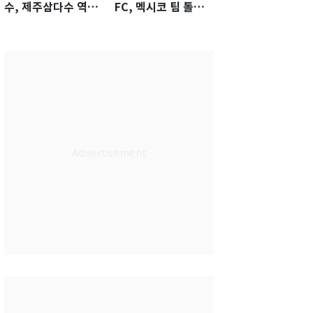
수, 제주삼다수 역전
FC, 멕시코 팀 톨루
우승…생애 첫승 감
카에 1-0 진땀승
격