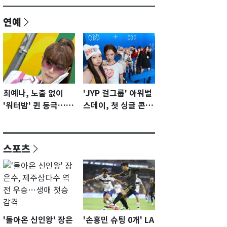
연예
최예나, 노출 없이
'JYP 걸그룹' 아워벌
'워터밤' 퀸 등극…전
스데이, 첫 싱글 콘셉
신 슈트로 신선한 충
트 포토 공개…청량·
격 [N샷]
키치
스포츠
'돌아온 신인왕' 장은
'손흥민 슈팅 0개' LA