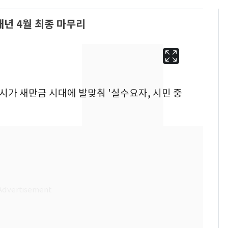
내년 4월 최종 마무리
제시가 새만금 시대에 발맞춰 '실수요자, 시민 중
회춘실험 억만장자, '여
6
친 생리혈' 냉동고 보
관…"자궁 내부 궁금
해"
'심판 성접대'가 끝 아니
7