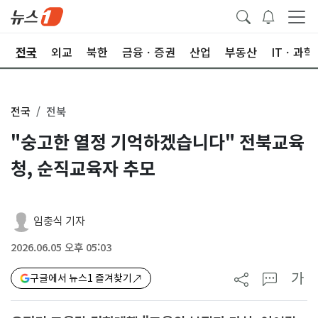
제
전국
외교
북한
금융ㆍ증권
산업
부동산
ITㆍ과학
전국
전북
"숭고한 열정 기억하겠습니다" 전북교육
청, 순직교육자 추모
임충식 기자
2026.06.05 오후 05:03
가
구글에서 뉴스1 즐겨찾기