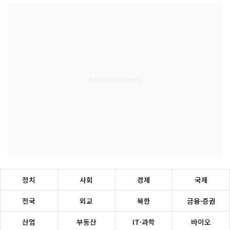
정치
사회
경제
국제
전국
외교
북한
금융·증권
산업
부동산
IT·과학
바이오