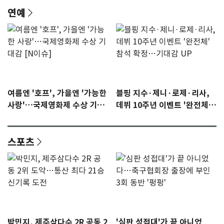
연예
여름엔 '호프', 가을엔 '가능한
블핑 지수·제니·로제·리사,
사랑'…국제영화제 수상 기대
데뷔 10주년 이벤트 '완전체'
감 [N이슈]
참석 확정…기대감 UP
스포츠
박민지, 제주삼다수 2R 공동 2
'심판 성접대'가 끝 아니었