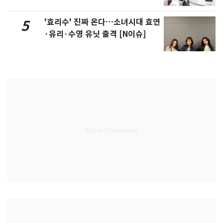
'효리수' 진짜 온다…소녀시대 효연
5
·유리·수영 유닛 출격 [N이슈]