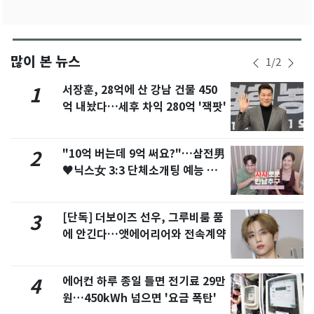
많이 본 뉴스
1
/
2
서장훈, 28억에 산 강남 건물 450
1
억 내놨다…세후 차익 280억 '잭팟'
"10억 버는데 9억 써요?"…삼전男
2
♥닉스女 3:3 단체소개팅 예능 화
제
[단독] 더보이즈 선우, 그루비룸 품
3
에 안긴다…앳에어리어와 전속계약
에어컨 하루 종일 틀면 전기료 29만
4
원…450kWh 넘으면 '요금 폭탄'