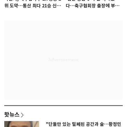
위 도약…통산 최다 21승 신기
다…축구협회장 출장에 부인
록 도전
3회 동반 '펑펑'
핫뉴스
"단둘만 있는 밀폐된 공간과 술…황정민