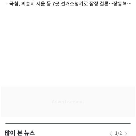
청래·김민석
국힘, 의총서 서울 등 7곳 선거소청키로 잠정 결론…장동혁
사퇴론 '분출'
많이 본 뉴스
1
/
2