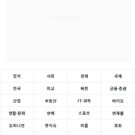
정치
사회
경제
국제
전국
외교
북한
금융·증권
산업
부동산
IT·과학
바이오
생활·문화
연예
스포츠
연재물
오피니언
핫이슈
피플
포토