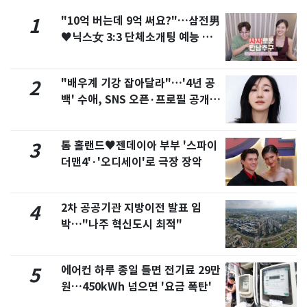
"10억 버는데 9억 써요?"…삼전男
1
♥닉스女 3:3 단체소개팅 예능 화
제
"배우계 기강 잡아달라"…'4년 공
2
백' 수애, SNS 오픈·프로필 공개
화제
톰 홀랜드♥젠데이아 부부 '스파이
3
더맨4'·'오디세이'로 극장 장악
2차 공공기관 지방이전 발표 임
4
박…"나주 혁신도시 최적"
에어컨 하루 종일 틀면 전기료 29만
5
원…450kWh 넘으면 '요금 폭탄'