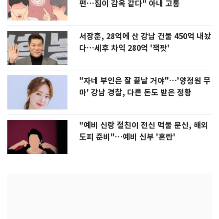
편…집이 감옥 같다" 아내 고통
서장훈, 28억에 산 강남 건물 450억 내놨
다…세후 차익 280억 '잭팟'
"자네 부인은 잘 끝날 거야"…'양정원 무
마' 강남 경찰, 다른 돈도 받은 정황
"예비 신랑 절친이 전신 먹물 문신, 해외
도피 준비"…예비 신부 '혼란'