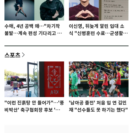
수애, 4년 공백 왜…"차기작
이신영, 뒤늦게 알린 입대 소
불발…계속 편성 기다리고 있
식 "신병훈련 수료…군생활
다"
집중"
스포츠
"이런 진흙탕 안 들어가"…'풍
'남아공 졸전' 처음 입 연 김민
비박산' 축구협회장 후보 '실
재 "선수들도 못 하기는 했다"
종'