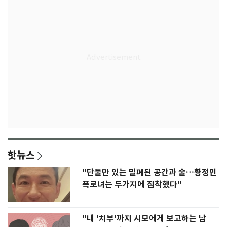
핫뉴스
"단둘만 있는 밀폐된 공간과 술…황정민
폭로녀는 두가지에 집착했다"
"내 '치부'까지 시모에게 보고하는 남