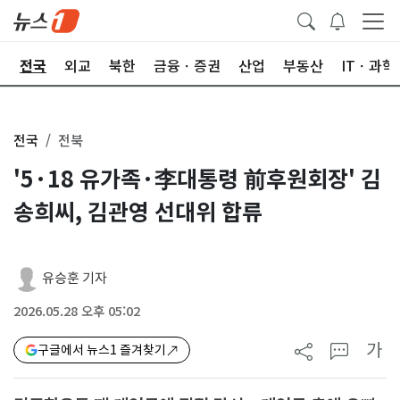
제
전국
외교
북한
금융ㆍ증권
산업
부동산
ITㆍ과학
전국
전북
'5·18 유가족·李대통령 前후원회장' 김
송희씨, 김관영 선대위 합류
유승훈 기자
2026.05.28 오후 05:02
가
구글에서 뉴스1 즐겨찾기