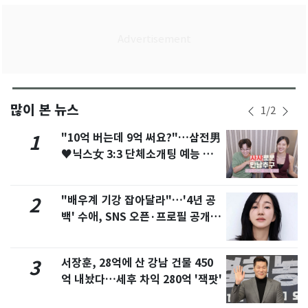
많이 본 뉴스
1
/
2
"10억 버는데 9억 써요?"…삼전男
1
♥닉스女 3:3 단체소개팅 예능 화
제
"배우계 기강 잡아달라"…'4년 공
2
백' 수애, SNS 오픈·프로필 공개
화제
서장훈, 28억에 산 강남 건물 450
3
억 내놨다…세후 차익 280억 '잭팟'