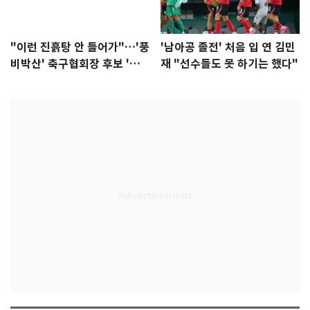
"이런 진흙탕 안 들어가"…'풍
'남아공 졸전' 처음 입 연 김민
비박산' 축구협회장 후보 '실
재 "선수들도 못 하기는 했다"
종'