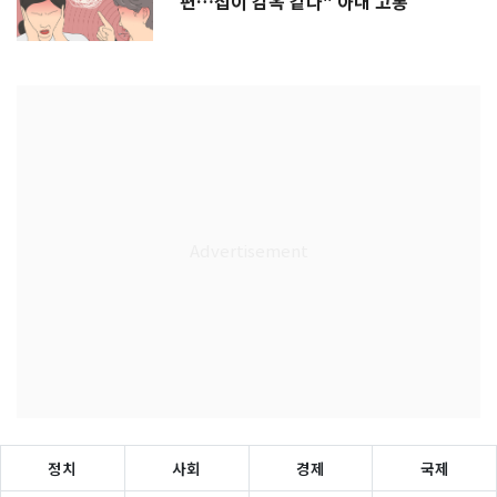
편…집이 감옥 같다" 아내 고통
정치
사회
경제
국제