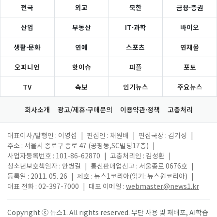
전국
외교
북한
금융·증권
산업
부동산
IT·과학
바이오
생활·문화
연예
스포츠
연재물
오피니언
핫이슈
피플
포토
TV
속보
인기뉴스
주요뉴스
회사소개
광고/제휴·구매문의
이용약관·정책
고충처리
대표이사/발행인 : 이영섭
|
편집인 : 채원배
|
편집국장 : 김기성
|
주소 : 서울시 종로구 종로 47 (공평동,SC빌딩17층)
|
사업자등록번호 : 101-86-62870
|
고충처리인 : 김성환
|
청소년보호책임자 : 안병길
|
통신판매업신고 : 서울종로 0676호
|
등록일 : 2011. 05. 26
|
제호 : 뉴스1코리아(읽기: 뉴스원코리아)
|
대표 전화 : 02-397-7000
|
대표 이메일 :
webmaster@news1.kr
Copyright ⓒ 뉴스1. All rights reserved. 무단 사용 및 재배포, AI학습