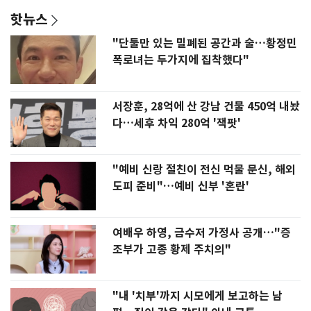
핫뉴스
"단둘만 있는 밀폐된 공간과 술…황정민
폭로녀는 두가지에 집착했다"
서장훈, 28억에 산 강남 건물 450억 내놨
다…세후 차익 280억 '잭팟'
"예비 신랑 절친이 전신 먹물 문신, 해외
도피 준비"…예비 신부 '혼란'
여배우 하영, 금수저 가정사 공개…"증
조부가 고종 황제 주치의"
"내 '치부'까지 시모에게 보고하는 남