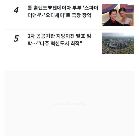
톰 홀랜드♥젠데이아 부부 '스파이
4
더맨4'·'오디세이'로 극장 장악
2차 공공기관 지방이전 발표 임
5
박…"나주 혁신도시 최적"