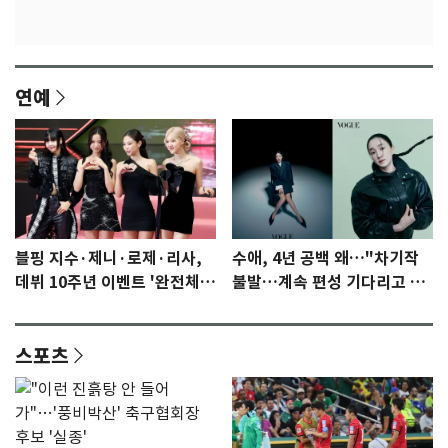
연예
블핑 지수·제니·로제·리사,
수애, 4년 공백 왜…"차기작
데뷔 10주년 이벤트 '완전체'
불발…계속 편성 기다리고 있
참석 확정…기대감 UP
다"
스포츠