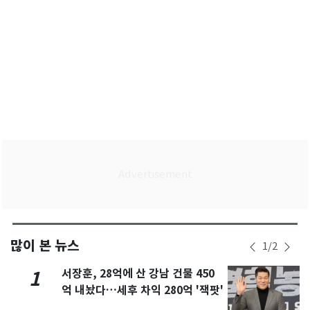
많이 본 뉴스
1
/
2
서장훈, 28억에 산 강남 건물 450
1
억 내놨다…세후 차익 280억 '잭팟'