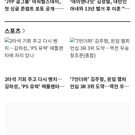
'JYP 걸그룹' 아워벌스데이,
'데이앤나잇' 김정렬, 대만인
첫 싱글 콘셉트 포토 공개…청
아내와 13년 별거 후 이혼 "술
량·키치
때문…지금은 끊어"
스포츠
2타석 기회 주고 다시 벤치…
'7언더파' 김주형, 윈덤 챔피
김하성, 'PS 유력' 애틀랜타에
언십 3R 3위 도약…역전 우승
자리 있나
정조준(종합)