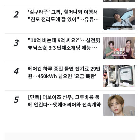
'김구라子' 그리, 할머니외 여행서
2
"친모 전라도에 잘 있어"…유튜브
서 언급
"10억 버는데 9억 써요?"…삼전男
3
♥닉스女 3:3 단체소개팅 예능 화
제
에어컨 하루 종일 틀면 전기료 29만
4
원…450kWh 넘으면 '요금 폭탄'
[단독] 더보이즈 선우, 그루비룸 품
5
에 안긴다…앳에어리어와 전속계약