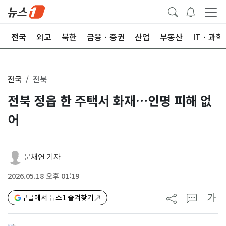
제
전국
외교
북한
금융ㆍ증권
산업
부동산
ITㆍ과학
전국
전북
전북 정읍 한 주택서 화재…인명 피해 없
어
문채연 기자
2026.05.18 오후 01:19
가
구글에서 뉴스1 즐겨찾기