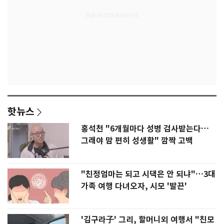
핫뉴스
홍석천 "6개월마다 성병 검사받는다…
그래야 맘 편히 성생활" 깜짝 고백
"친정엄마는 되고 시댁은 안 되냐"…3대
가족 여행 다녀오자, 시모 '발끈'
'김구라子' 그리, 할머니외 여행서 "친모