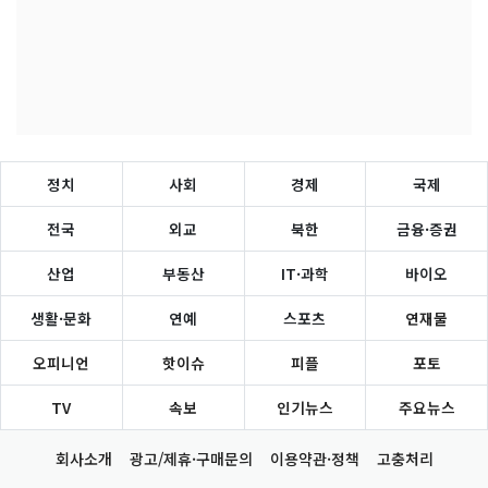
정치
사회
경제
국제
전국
외교
북한
금융·증권
산업
부동산
IT·과학
바이오
생활·문화
연예
스포츠
연재물
오피니언
핫이슈
피플
포토
TV
속보
인기뉴스
주요뉴스
회사소개
광고/제휴·구매문의
이용약관·정책
고충처리