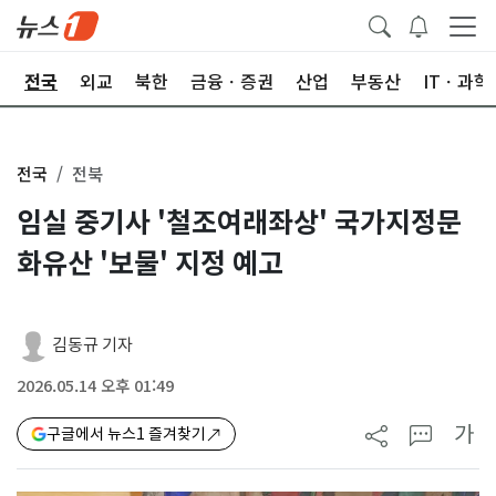
제
전국
외교
북한
금융ㆍ증권
산업
부동산
ITㆍ과학
전국
전북
임실 중기사 '철조여래좌상' 국가지정문
화유산 '보물' 지정 예고
김동규 기자
2026.05.14 오후 01:49
가
구글에서 뉴스1 즐겨찾기