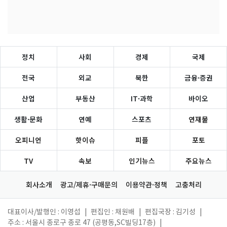
정치
사회
경제
국제
전국
외교
북한
금융·증권
산업
부동산
IT·과학
바이오
생활·문화
연예
스포츠
연재물
오피니언
핫이슈
피플
포토
TV
속보
인기뉴스
주요뉴스
회사소개
광고/제휴·구매문의
이용약관·정책
고충처리
대표이사/발행인 : 이영섭
|
편집인 : 채원배
|
편집국장 : 김기성
|
주소 : 서울시 종로구 종로 47 (공평동,SC빌딩17층)
|