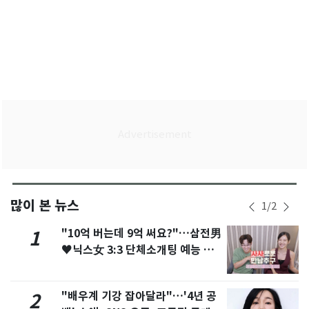
많이 본 뉴스
1
/
2
"10억 버는데 9억 써요?"…삼전男
1
♥닉스女 3:3 단체소개팅 예능 화
제
"배우계 기강 잡아달라"…'4년 공
2