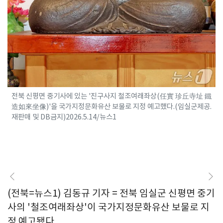
전북 신평면 중기사에 있는 '진구사지 철조여래좌상(任實 珍丘寺址 鐵
造如來坐像)'을 국가지정문화유산 보물로 지정 예고했다.(임실군제공.
재판매 및 DB금지)2026.5.14/뉴스1
(전북=뉴스1) 김동규 기자 = 전북 임실군 신평면 중기
사의 '철조여래좌상'이 국가지정문화유산 보물로 지
정 예고됐다.