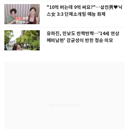
"10억 버는데 9억 써요?"…삼전男♥닉
스女 3:3 단체소개팅 예능 화제
유하진, 민낯도 반짝반짝…'14세 연상
예비남편' 강균성이 반한 청순 미모