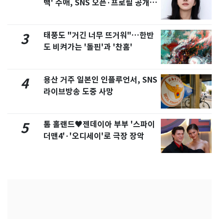
백' 수애, SNS 오픈·프로필 공개
화제
태풍도 "거긴 너무 뜨거워"…한반
3
도 비켜가는 '돌핀'과 '찬홈'
용산 거주 일본인 인플루언서, SNS
4
라이브방송 도중 사망
톰 홀랜드♥젠데이아 부부 '스파이
5
더맨4'·'오디세이'로 극장 장악