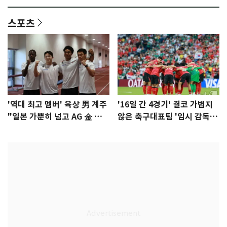
스포츠
'역대 최고 멤버' 육상 男 계주
'16일 간 4경기' 결코 가볍지
"일본 가뿐히 넘고 AG 金 따겠
않은 축구대표팀 '임시 감독'
다"
무게