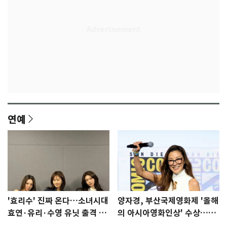
연예
'효리수' 진짜 온다…소녀시대
양자경, 부산국제영화제 '올해
효연·유리·수영 유닛 출격 [N
의 아시아영화인상' 수상…15
이슈]
년만에 부산 온다