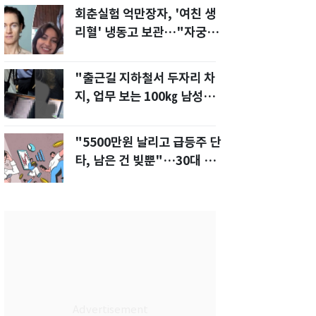
회춘실험 억만장자, '여친 생
리혈' 냉동고 보관…"자궁 내
부 궁금해"
"출근길 지하철서 두자리 차
지, 업무 보는 100㎏ 남성…
부딪히면 신경질"
"5500만원 날리고 급등주 단
타, 남은 건 빚뿐"…30대 여
성 파혼 위기