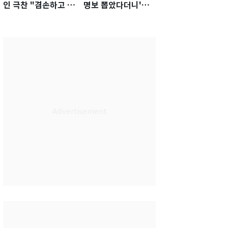
인 극찬 "겸손하고 노
명보 뽑았다더니'…2
력하는 선수…좋은
년 만에 말 바꾼 이임
첫인상"
생