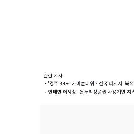
관련 기사
'경주 39도' 가마솥더위…전국 피서지 '북적'
인태연 이사장 "온누리상품권 사용기반 지속