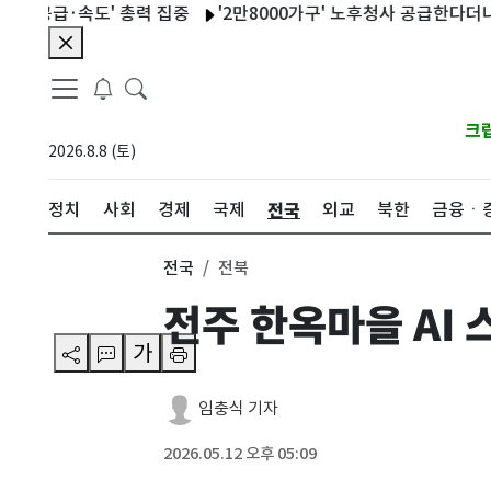
급·속도' 총력 집중
'2만8000가구' 노후청사 공급한다더니…11
크
2026.8.8 (토)
전국
정치
사회
경제
국제
외교
북한
금융ㆍ
전국
전북
전주 한옥마을 AI
가
임충식 기자
2026.05.12 오후 05:09