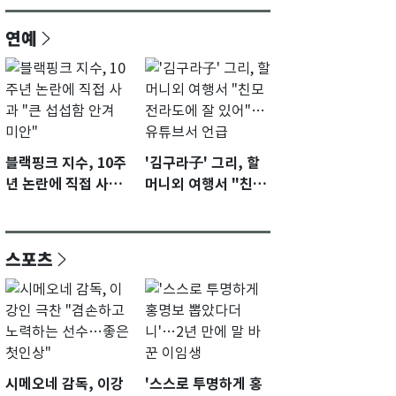
연예
블랙핑크 지수, 10주
'김구라子' 그리, 할
년 논란에 직접 사과
머니외 여행서 "친모
"큰 섭섭함 안겨 미
전라도에 잘 있어"…
안"
유튜브서 언급
스포츠
시메오네 감독, 이강
'스스로 투명하게 홍