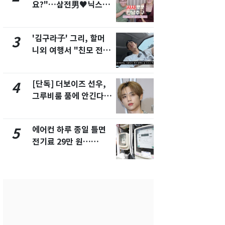
요?"…삼전男♥닉스女
제작사 회장
3:3 단체소개팅 예능 화
시장법 위반
제
'김구라子' 그리, 할머
낮 최고 37
3
8
니외 여행서 "친모 전라
속…전국 곳곳
도에 잘 있어"…유튜브
날씨]
서 언급
[단독] 더보이즈 선우,
[단독]중수
4
9
그루비룸 품에 안긴다…
수사관 경력
앳에어리어와 전속계약
진…법무사·
택' 유지
에어컨 하루 종일 틀면
회춘실험 억만
5
10
전기료 29만 원…
친 생리혈' 냉동고 보
450kWh 넘으면 '요금
관…"자궁 
폭탄'
해"