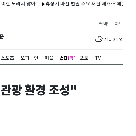
노리지 않아"
휴정기 마친 법원 주요 재판 재개…'해든이 학대' 25
커넥트
제보
|
제주
25
℃
문
서울
24
℃
부산
26
℃
스포츠
오피니언
피플
포토
TV
대구
27
℃
인천
25
℃
 관광 환경 조성"
광주
27
℃
대전
27
℃
울산
25
℃
강릉
18
℃
제주
25
℃