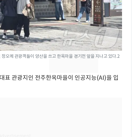
제작사 회장 수사…자본
시장법 위반 의혹
낮 최고 37도 폭염 계
8
속…전국 곳곳 비 [오늘
날씨]
[단독]중수청 가는 검찰
9
일 정오께 관광객들이 양산을 쓰고 한옥마을 경기전 앞을 지나고 있다.2
수사관 경력 합산 추
진…법무사·집행관 '혜
택' 유지
국 대표 관광지인 전주한옥마을이 인공지능(AI)을 입
회춘실험 억만장자, '여
10
친 생리혈' 냉동고 보
관…"자궁 내부 궁금
해"