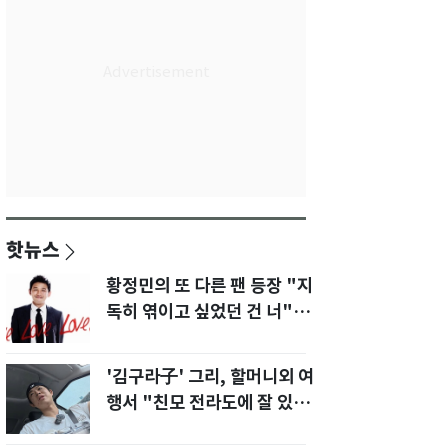
핫뉴스
황정민의 또 다른 팬 등장 "지
독히 엮이고 싶었던 건 너" 폭
로녀 직격
'김구라子' 그리, 할머니외 여
행서 "친모 전라도에 잘 있
어"…유튜브서 언급