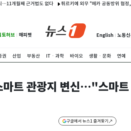
개월째 근거법도 없다
튀르키예 외무 "메카 공동방위 협정, 이란 
립토허브
해피펫
English
노동신
|
|
증권
산업
부동산
ITㆍ과학
바이오
생활ㆍ문화
연예
 스마트 관광지 변신…"스마트
구글에서 뉴스1 즐겨찾기