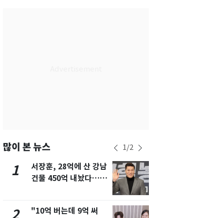
서울
24
℃
부산
26
℃
대구
27
℃
인천
25
℃
광주
27
℃
대전
27
℃
울산
25
℃
강릉
18
℃
많이 본 뉴스
1
/
2
제주
25
℃
서장훈, 28억에 산 강남
13호 태풍 '
1
6
건물 450억 내놨다…세
키나와·가고
후 차익 280억 '잭팟'
근…26만명
"10억 버는데 9억 써
[단독] 경찰,
2
7