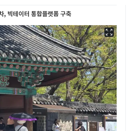
주차, 빅테이터 통합플랫폼 구축
13호 태풍 '돌핀' 日오
6
키나와·가고시마현 접
근…26만명 대피령
[단독] 경찰, '김부장'
7