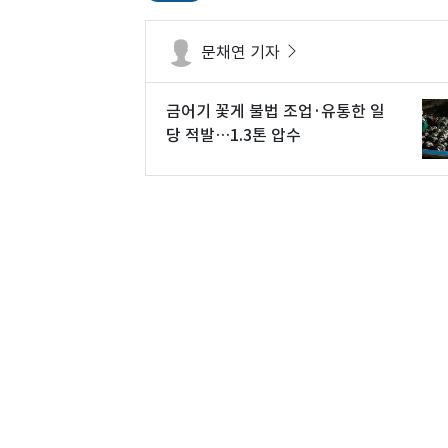
문채연 기자
금어기 꽃게 불법 조업·유통한 일
당 적발…1.3톤 압수