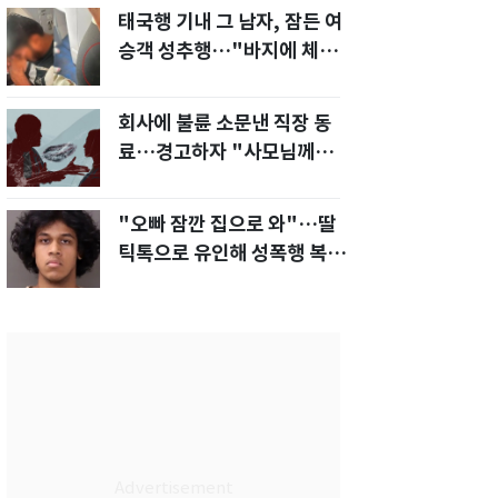
태국행 기내 그 남자, 잠든 여
승객 성추행…"바지에 체액
까지 묻었다"
회사에 불륜 소문낸 직장 동
료…경고하자 "사모님께도
말씀드리겠다"
"오빠 잠깐 집으로 와"…딸
틱톡으로 유인해 성폭행 복수
한 아빠