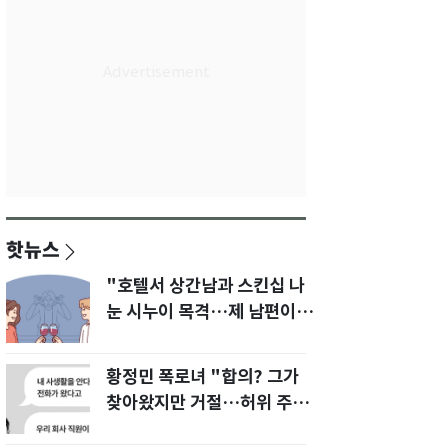
핫뉴스
"호텔서 상간남과 스킨십 나
눈 시누이 목격…제 남편이
입 다물라 하네요"
황정민 폭로녀 "합의? 그가
찾아왔지만 거절…허위 주장
다 밝힐 수 있다"