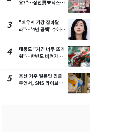
요?"…삼전男♥닉스女
속"…이현주
3:3 단체소개팅 예능 화
번째 모발 
제
"배우계 기강 잡아달
펄펄 끓는 서
3
8
라"…'4년 공백' 수애,
돌파하나…한
SNS 오픈·프로필 공개
폭염[오늘날
화제
태풍도 "거긴 너무 뜨거
SK하이닉스
4
9
워"…한반도 비켜가는
켓 하한가…
'돌핀'과 '찬홈'
에 시초가 
용산 거주 일본인 인플
전남광주통
5
10
루언서, SNS 라이브방
무부시장 후
송 도중 사망
윤난실 지명