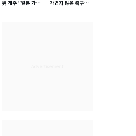
男 계주 "일본 가뿐히
가볍지 않은 축구대
넘고 AG 金 따겠다"
표팀 '임시 감독' 무게