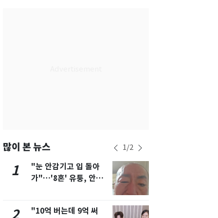
서울
36
℃
부산
32
℃
대구
36
℃
인천
35
℃
광주
36
℃
대전
35
℃
울산
31
℃
강릉
30
℃
많이 본 뉴스
1
/
2
제주
30
℃
"눈 안감기고 입 돌아
삼성전자·S
1
6
가"…'8혼' 유퉁, 안면
"주주 환원 
마비 근황 유튜브서 공
확대할 것" 
개
"10억 버는데 9억 써
"하늘로 떠
2
7