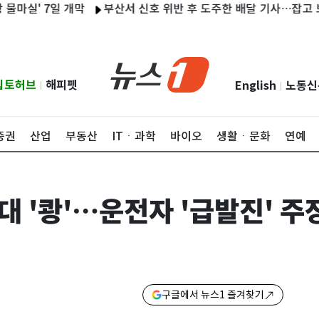
 7일 개막
부산서 신호 위반 후 도주한 배달 기사…잡고 보니 수
립토허브
해피펫
English
노동신
|
|
증권
산업
부동산
ITㆍ과학
바이오
생활ㆍ문화
연예
대 '쾅'…운전자 '급발진' 주
구글에서 뉴스1 즐겨찾기