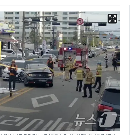
삼성전자·SK하이닉스
6
"주주 환원 의미 있게
확대할 것" 약속
"하늘로 떠난 딸과의 약
7