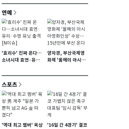
연예
'효리수' 진짜 온다…
양자경, 부산국제영
소녀시대 효연·유리·
화제 '올해의 아시아
수영 유닛 출격 [N이
영화인상' 수상…15
슈]
년만에 부산 온다
스포츠
'역대 최고 멤버' 육상
'16일 간 4경기' 결코