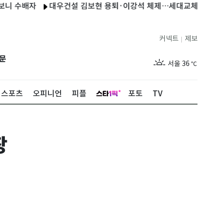
배자
대우건설 김보현 용퇴·이강석 체제…세대교체로 성장 드라이
커넥트
제보
|
제주
30
℃
문
서울
36
℃
부산
32
℃
스포츠
오피니언
피플
포토
TV
대구
36
℃
인천
35
℃
장
광주
36
℃
대전
35
℃
울산
31
℃
강릉
30
℃
제주
30
℃