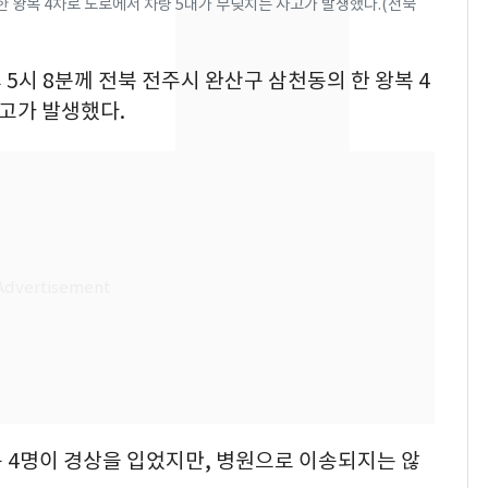
 한 왕복 4차로 도로에서 차량 5대가 부딪치는 사고가 발생했다.(전북
속"…이현주 경사, 세
번째 모발 기부
후 5시 8분께 전북 전주시 완산구 삼천동의 한 왕복 4
펄펄 끓는 서울, 40도
8
고가 발생했다.
돌파하나…한낮 39도
폭염[오늘날씨]
SK하이닉스 또 프리마
9
켓 하한가…달랑 11주
에 시초가 소동
전남광주통합특별시 정
10
무부시장 후보 백승주·
윤난실 지명
 등 4명이 경상을 입었지만, 병원으로 이송되지는 않