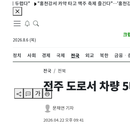
 두렵다"
"홍천강서 카약 타고 맥주 축제 즐긴다"…'홍천강 물마실'
크
2026.8.6 (목)
전국
정치
사회
경제
국제
외교
북한
금융ㆍ
전국
전북
전주 도로서 차량 5
가
문채연 기자
2026.04.22 오후 09:41