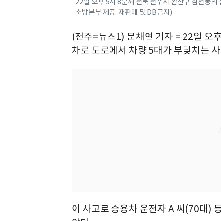
22일 오후 5시 8분께 전북 전주시 완산구 삼천동의
소방본부 제공. 재판매 및 DB금지)
(전주=뉴스1) 문채연 기자 = 22일 오
차로 도로에서 차량 5대가 부딪치는 사
이 사고로 승용차 운전자 A 씨(70대)