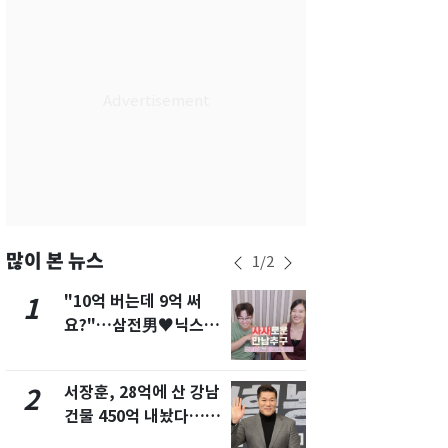
서울
36
℃
부산
33
℃
대구
37
℃
인천
37
℃
광주
37
℃
대전
36
℃
울산
32
℃
많이 본 뉴스
1
/
2
강릉
30
℃
"10억 버는데 9억 써
13호 태풍 '
1
6
요?"…삼전男♥닉스女
키나와·가고
제주
30
℃
3:3 단체소개팅 예능 화
근…26만명
제
서장훈, 28억에 산 강남
"캐리비안 
2
7
건물 450억 내놨다…세
의실에 남자
후 차익 280억 '잭팟'
요"…경찰 