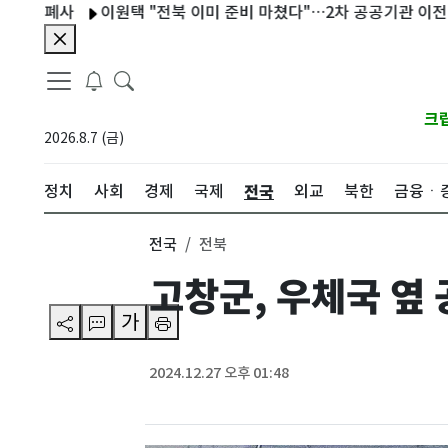
 폐사
이원택 "전북 이미 준비 마쳤다"…2차 공공기관 이전 유치 
크
2026.8.7 (금)
전국
정치
사회
경제
국제
외교
북한
금융ㆍ
전국
전북
고창군, 우체국 
가
2024.12.27 오후 01:48