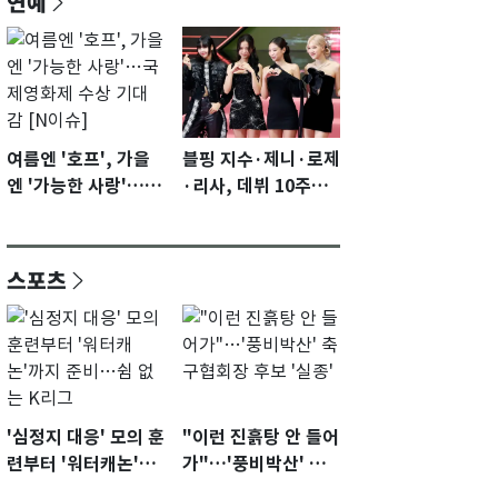
연예
여름엔 '호프', 가을
블핑 지수·제니·로제
엔 '가능한 사랑'…국
·리사, 데뷔 10주년
제영화제 수상 기대
이벤트 '완전체' 참석
감 [N이슈]
확정…기대감 UP
스포츠
'심정지 대응' 모의 훈
"이런 진흙탕 안 들어
련부터 '워터캐논'까
가"…'풍비박산' 축
지 준비…쉼 없는 K
구협회장 후보 '실종'