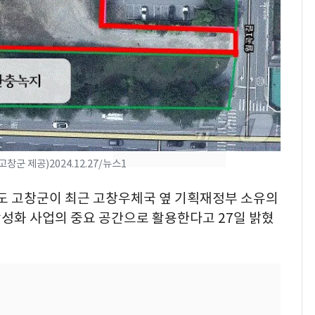
전남광주 화정역 인근서
8
교통사고로 40대 심정
지…6명 부상
축구협회, 외국인 심판
9
들 10여명 대상 '성 접
대' 의혹…월드컵·올림
픽 예선 등
美 상원 클래리티법 처
10
 제공)2024.12.27/뉴스1
리 난항…민주당 "윤리
·AML 보완 우선"
치도 고창군이 최근 고창우체국 옆 기획재정부 소유의
활성화 사업의 중요 공간으로 활용한다고 27일 밝혔