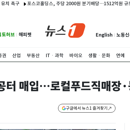
촉구
포스코홀딩스, 주당 2000원 분기배당…1512억원 규모
립토허브
해피펫
English
노동신
|
|
증권
산업
부동산
ITㆍ과학
바이오
생활ㆍ문화
연예
옆 공터 매입…로컬푸드직매장
구글에서 뉴스1 즐겨찾기