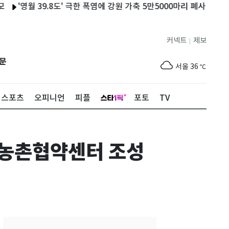
'영월 39.8도' 극한 폭염에 강원 가축 5만5000마리 폐사…이틀 만에 
커넥트
제보
|
제주
30
℃
문
서울
36
℃
부산
33
℃
스포츠
오피니언
피플
포토
TV
대구
37
℃
인천
37
℃
·농촌협약센터 조성
광주
37
℃
대전
36
℃
울산
32
℃
강릉
30
℃
제주
30
℃