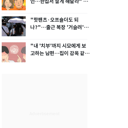
인…한집서 살게 해달라" 남
편 요구에 '절망'
"핫팬츠·오프숄더도 되
나?"…출근 복장 '거슬려'
vs '괜찮아' 의견 분분
"내 '치부'까지 시모에게 보
고하는 남편…집이 감옥 같
다" 아내 고통