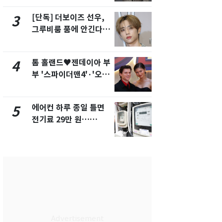
[단독] 더보이즈 선우,
전남광주 화
3
8
그루비룸 품에 안긴다…
교통사고로 
앳에어리어와 전속계약
지…6명 부
톰 홀랜드♥젠데이아 부
축구협회, 
4
9
부 '스파이더맨4'·'오디
들 10여명 대
세이'로 극장 장악
대' 의혹…
픽 예선 등
에어컨 하루 종일 틀면
美 상원 클
5
10
전기료 29만 원…
리 난항…민
450kWh 넘으면 '요금
·AML 보완
폭탄'