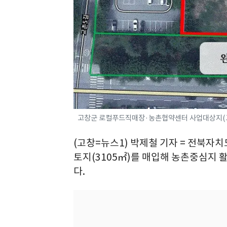
고창군 로컬푸드직매장·농촌협약센터 사업대상지(고창군
(고창=뉴스1) 박제철 기자 = 전북자
토지(3105㎡)를 매입해 농촌중심지 
다.