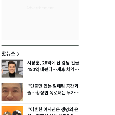
핫뉴스
서장훈, 28억에 산 강남 건물
450억 내놨다…세후 차익
280억 '잭팟'
"단둘만 있는 밀폐된 공간과
술…황정민 폭로녀는 두가지
에 집착했다"
"이혼한 여사친은 생명의 은