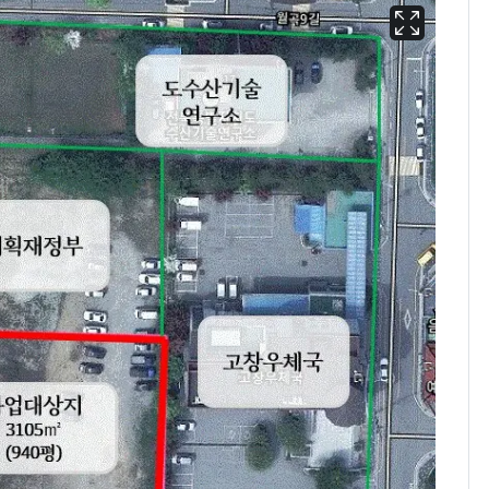
13호 태풍 '돌핀' 日오
6
키나와·가고시마현 접
근…26만명 대피령
"캐리비안 베이 여자 탈
7
의실에 남자가 있어
요"…경찰 수사