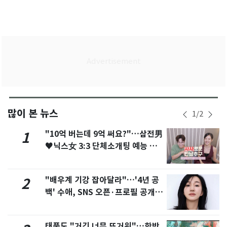
많이 본 뉴스
1
/
2
"10억 버는데 9억 써요?"…삼전男
1
♥닉스女 3:3 단체소개팅 예능 화
제
"배우계 기강 잡아달라"…'4년 공
2
백' 수애, SNS 오픈·프로필 공개
화제
태풍도 "거긴 너무 뜨거워"…한반