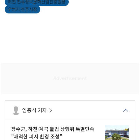
허전 전주정보문화산업진흥원장
우범기 전주시장
임충식 기자
장수군, 하천·계곡 불법 상행위 특별단속
"쾌적한 피서 환경 조성"