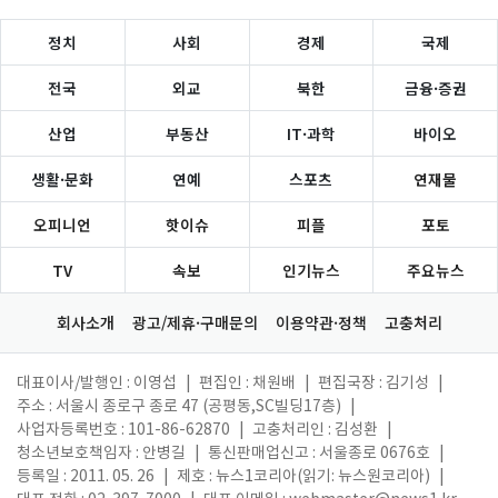
정치
사회
경제
국제
전국
외교
북한
금융·증권
산업
부동산
IT·과학
바이오
생활·문화
연예
스포츠
연재물
오피니언
핫이슈
피플
포토
TV
속보
인기뉴스
주요뉴스
회사소개
광고/제휴·구매문의
이용약관·정책
고충처리
대표이사/발행인 : 이영섭
|
편집인 : 채원배
|
편집국장 : 김기성
|
주소 : 서울시 종로구 종로 47 (공평동,SC빌딩17층)
|
사업자등록번호 : 101-86-62870
|
고충처리인 : 김성환
|
청소년보호책임자 : 안병길
|
통신판매업신고 : 서울종로 0676호
|
등록일 : 2011. 05. 26
|
제호 : 뉴스1코리아(읽기: 뉴스원코리아)
|