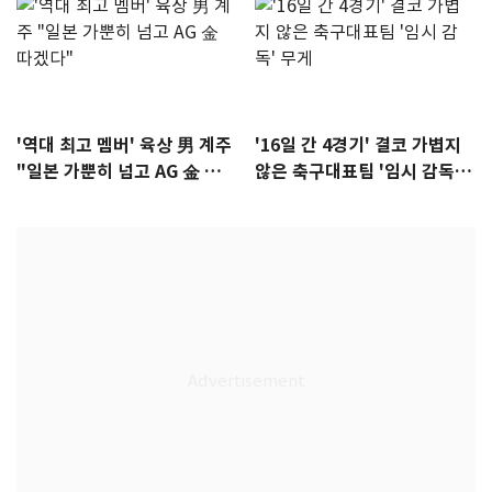
'역대 최고 멤버' 육상 男 계주
'16일 간 4경기' 결코 가볍지
"일본 가뿐히 넘고 AG 金 따겠
않은 축구대표팀 '임시 감독'
다"
무게