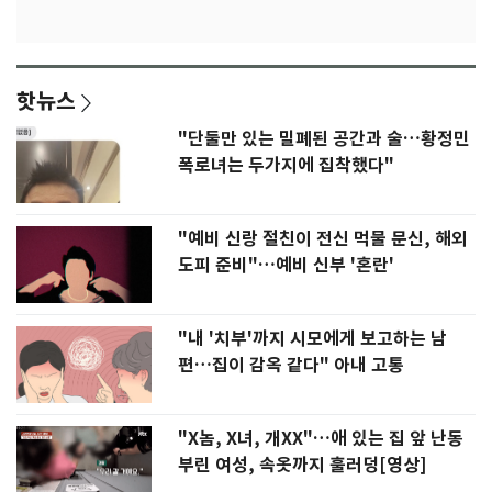
핫뉴스
"단둘만 있는 밀폐된 공간과 술…황정민
폭로녀는 두가지에 집착했다"
"예비 신랑 절친이 전신 먹물 문신, 해외
도피 준비"…예비 신부 '혼란'
"내 '치부'까지 시모에게 보고하는 남
편…집이 감옥 같다" 아내 고통
"X놈, X녀, 개XX"…애 있는 집 앞 난동
부린 여성, 속옷까지 훌러덩[영상]