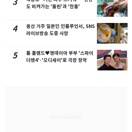
3
도 비켜가는 '돌핀'과 '찬홈'
용산 거주 일본인 인플루언서, SNS
4
라이브방송 도중 사망
톰 홀랜드♥젠데이아 부부 '스파이
5
더맨4'·'오디세이'로 극장 장악